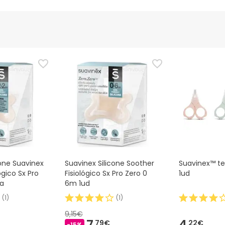
cone Suavinex
Suavinex Silicone Soother
Suavinex™ tes
ógico Sx Pro
Fisiológico Sx Pro Zero 0
1ud
ça
6m 1ud
(
1
)
(
1
)
9,15€
7,
4,
79€
22€
-15%