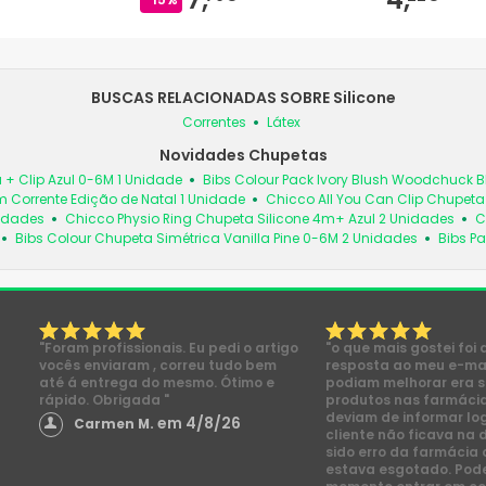
BUSCAS RELACIONADAS SOBRE Silicone
Correntes
Látex
Novidades Chupetas
 + Clip Azul 0-6M 1 Unidade
Bibs Colour Pack Ivory Blush Woodchuck
 Corrente Edição de Natal 1 Unidade
Chicco All You Can Clip Chupet
nidades
Chicco Physio Ring Chupeta Silicone 4m+ Azul 2 Unidades
C
Bibs Colour Chupeta Simétrica Vanilla Pine 0-6M 2 Unidades
Bibs Pa
"Foram profissionais. Eu pedi o artigo
"o que mais gostei foi 
vocês enviaram , correu tudo bem
resposta ao meu e-mai
até á entrega do mesmo. Ótimo e
podiam melhorar era s
rápido. Obrigada "
produtos nas farmácia
deviam de informar lo
em 4/8/26
Carmen M.
cliente não ficava na 
sido erro da farmácia 
estava esgotado. Pod