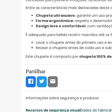
concebido para prevenir irritações, facilitand
Entre as características mais destacadas deste 
Chupeta ultrasuave:
garante um uso pra
Forma ergonômica:
respeita o desenvolvi
Design leve e confortável:
com ventilação
É adequado para bebês recém-nascidos até os 6
Lavar o chupete antes do primeiro uso e est
Revisar a chupeta antes de cada uso e subs
Este chupete é composto por
chupeta 100% de 
Partilhar
Informações sobre segurança e produtos
Recursos de segurança visual
Dados do fabrica