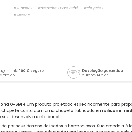
#suavinex
#acessórios para bebé
#chupetas
#silicone
Pagamento
100 % seguro
Devolução garantida
arantido
durante 14 dias
icona 0-6M
é um produto projetado especificamente para propo
ste chupete conta com uma chupeta fabricada em
silicone mé
o seu desenvolvimento bucal.
ida por seus designs delicados e harmoniosos. Sua arandela é