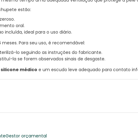
o ao mesmo tempo uma adequada ventilação que protege a pele 
chupete estão:
zeroso.
mento oral.
 incluída, ideal para o uso diário.
 meses. Para seu uso, é recomendável:
erilizá-lo seguindo as instruções do fabricante.
tituí-la se forem observados sinais de desgaste.
silicone médico
e um escudo leve adequado para contato infa
nte
Gestor orçamental