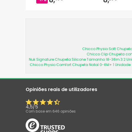
Chicco Physio Soft Chupeta
Chicco Clip Chupeta com
Nuk Signature Chupeta Silicone Tamanho 18-36m 3 2 U
Chicco Physio Comfort Chupeta Natal 0-6M+ 1 Unidade
Opiniões reais de utilizadores
4,5
/
5
Com base em
646
opiniões