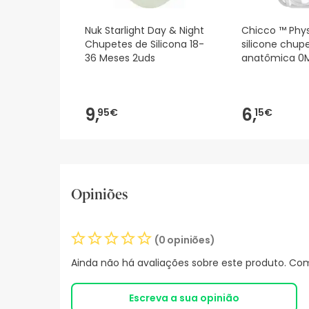
Nuk Starlight Day & Night
Chicco ™ Phys
Chupetes de Silicona 18-
silicone chup
36 Meses 2uds
anatômica 0M
9,
6,
95€
15€
Opiniões
(0 opiniões)
Ainda não há avaliações sobre este produto. Com
Escreva a sua opinião