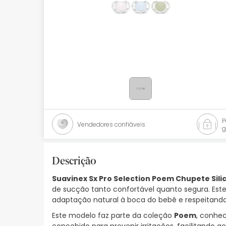
Bebés
Ótica
Ortopedia
Ervanária
Cosmética natural
Promoções
Vendedores confiáveis
g
Marcas
Mais vendidos
Descrição
Suavinex Sx Pro Selection Poem Chupete Sil
Health points
de sucção tanto confortável quanto segura. E
adaptação natural à boca do bebê e respeitand
Blog
Este modelo faz parte da coleção
Poem
, conhec