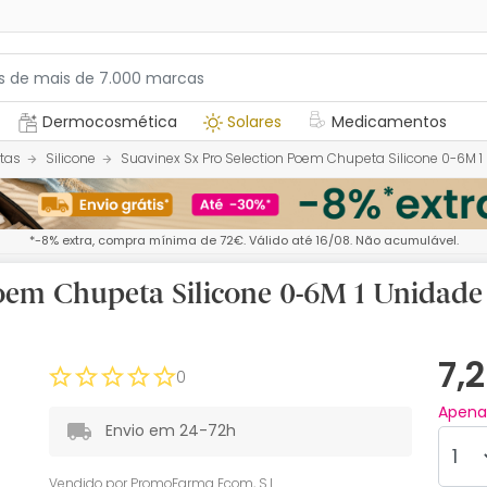
Dermocosmética
Solares
Medicamentos
tas
Silicone
Suavinex Sx Pro Selection Poem Chupeta Silicone 0-6M 1
*-8% extra, compra mínima de 72€. Válido até 16/08. Não acumulável.
Poem Chupeta Silicone 0-6M 1 Unidade
7,
0
Apen
Envio em 24-72h
Vendido por
PromoFarma Ecom, S.L.