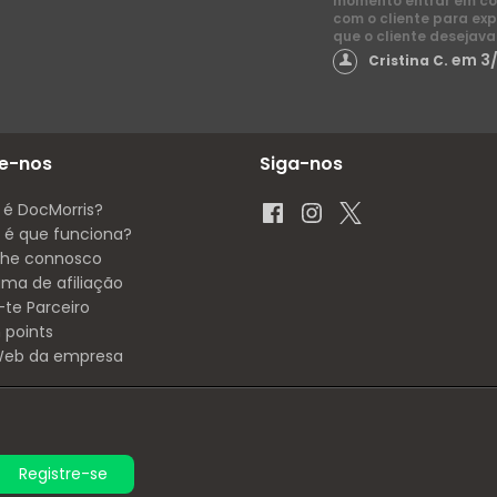
momento entrar em co
com o cliente para exp
que o cliente desejava
em 3
Cristina C.
e-nos
Siga-nos
 é DocMorris?
é que funciona?
lhe connosco
ama de afiliação
-te Parceiro
 points
 Web da empresa
Registre-se