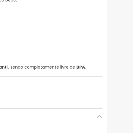
do bebê.
ntil, sendo completamente livre de
BPA
.