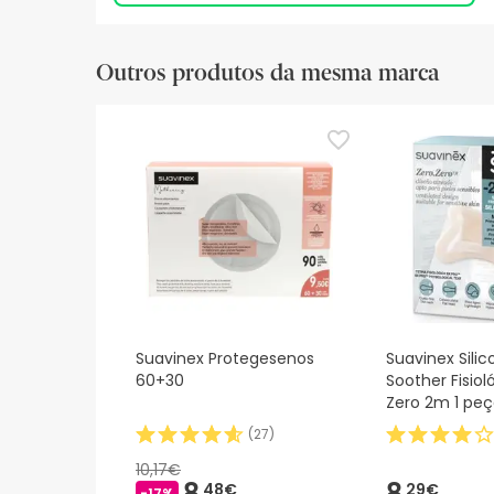
Outros produtos da mesma marca
Suavinex Protegesenos
Suavinex Sili
60+30
Soother Fisiol
Zero 2m 1 pe
(
27
)
10,17€
8,
8,
48€
29€
-17%