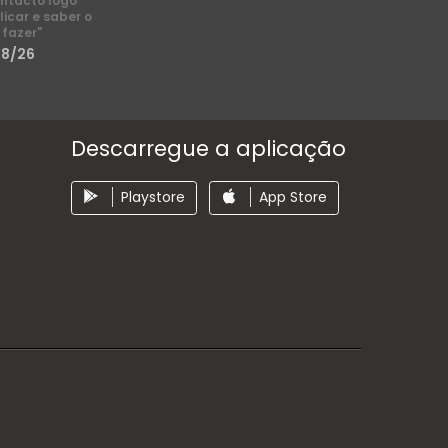
ntacto logo
licar e saber o
 fazer"
/8/26
Descarregue a aplicação
Playstore
App Store