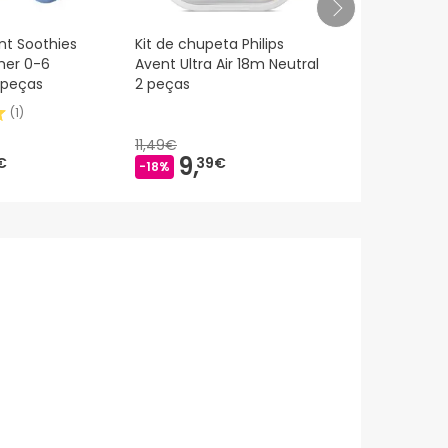
nt Soothies
Kit de chupeta Philips
Nuk Mommy 
ther 0-6
Avent Ultra Air 18m Neutral
Silicone 0-9
 peças
2 peças
Unidades
(
1
)
11,49€
9,
9,
€
39€
57€
-18%