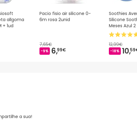
iosoft
Pacio fisio air silicone 0-
Soothies Ave
eta allgoma
6m rosa 2unid
Silicone Soo
 + 1ud
Meses Azul 2
7,65€
12,99€
6,
10,
99€
59
-9%
-18%
partilhe a sua!