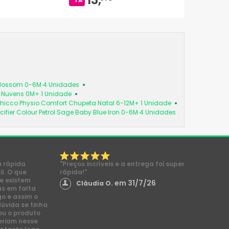
 Blossom 0-6M 4 Unidades
a Nuvens 0M+ 1 Unidade
hicco Physio Comfort Chupeta Natal 6-12M+ 1 Unidade
cifier Colour Petrol Sage Baby Blue Iron 0-6M 4 Unidades
a rápida
"Preços incríveis e a entrega foi super
l. O que
rápida!"
e existem
em 31/7/26
Cláudia O.
s em falta
go e assim o
dúvida se tinha
ou o produto
eriam nesse