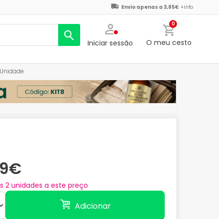
Envio apenas a 3,85€
+info
0
O meu cesto
Iniciar sessão
 Unidade
29€
as
2
unidades a este preço
Adicionar