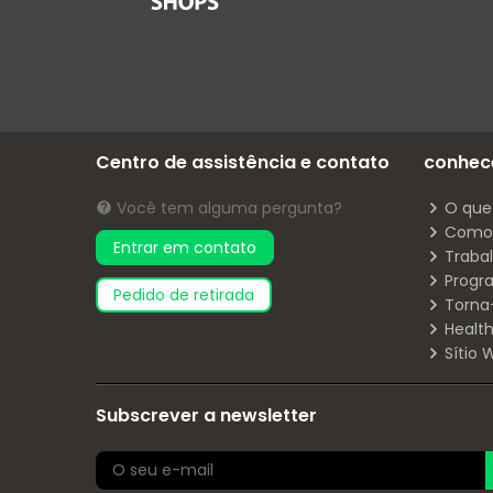
Centro de assistência e contato
conhec
Você tem alguma pergunta?
O que
Como 
Entrar em contato
Traba
Progr
pedido de retirada
Torna
Health
Sítio
Subscrever a newsletter