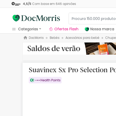
4,5
/
5
Com base em
646
opiniões
categorias
Ofertas Flash
Nossa marca
DocMorris
Bebés
Acessórios para bebé
Chupe
Dermocosmetica
Nossa marca
Solares
Suavinex Sx Pro Selection 
Medicamentos
Health Points
Cosmética
Saúde
Higiene
Dietética