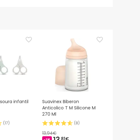
oura infantil
Suavinex Biberon
Anticolico T M Silicone M
270 Ml
(
17
)
(
8
)
13,94€
13,
81€
-1%