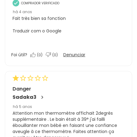
COMPRADOR VERIFICADO
há 4 anos
Fait très bien sa fonction
Traduzir com o Google
Foi útil?
Denunciar
(
0
)
(
0
)
Danger
Sadaka3
há 5 anos
Attention mon thermomètre affichait 2degrés
supplémentaire . Le bain était à 39° j'ai failli
ébouillanter mon bébé en faisant une confiance
aveugle à ce thermomètre. Faites attention ça