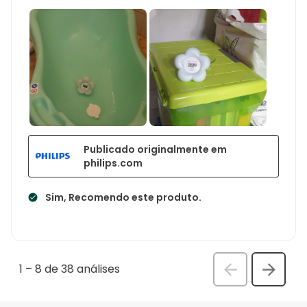
Publicado originalmente em
philips.com
Sim, Recomendo este produto.
1
–
8 de 38
análises
Anterior
Seguin
análi
análise