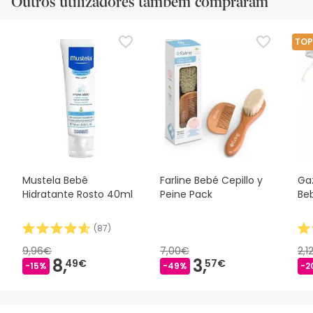
Outros utilizadores também compraram
TOP
Mustela Bebê
Farline Bebé Cepillo y
Ga
Hidratante Rosto 40ml
Peine Pack
Be
(
87
)
9,96€
7,00€
2,1
8,
3,
49€
57€
-15%
-49%
-2