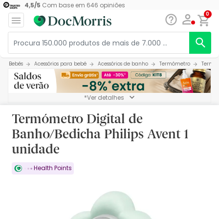
4,5
/
5
Com base em
646
opiniões
0
Bebés
Acessórios para bebé
Acessórios de banho
Termómetro
Termóm
*Ver detalhes
Termómetro Digital de
Banho/Bedicha Philips Avent 1
unidade
Health Points