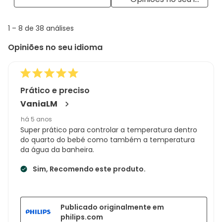
opiniões
with
info
1
1
–
8 de 38
análises
abou
to
Regi
Opiniões no seu idioma
8
Sort.
de
38
análises
Prático e preciso
VaniaLM
há 5 anos
Super prático para controlar a temperatura dentro
do quarto do bebé como também a temperatura
da água da banheira.
Sim, Recomendo este produto.
Publicado originalmente em
philips.com