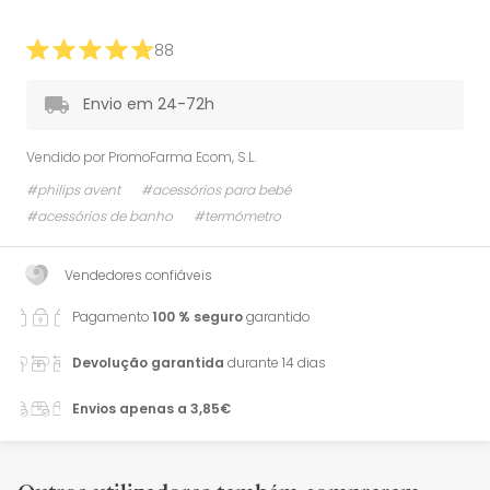
88
Envio em 24-72h
Vendido por
PromoFarma Ecom, S.L.
#philips avent
#acessórios para bebé
#acessórios de banho
#termómetro
Vendedores confiáveis
Pagamento
100 % seguro
garantido
Devolução garantida
durante 14 dias
Envios apenas a 3,85€