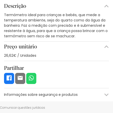
Descrição
Termómetro ideal para crianças e bebés, que mede a
temperatura ambiente, seja do quarto como da água da
banheira. Faz a medição com precisão e é submersível e
resistente à água, para que a criança possa brincar com o
termômetro sem risco de se machucar.
Preço unitário
26,62€ / Unidades
Partilhar
Informações sobre segurança e produtos
Recursos de segurança visual
Dados do fabricante
Gestor o
Comunicar questões jurídicas