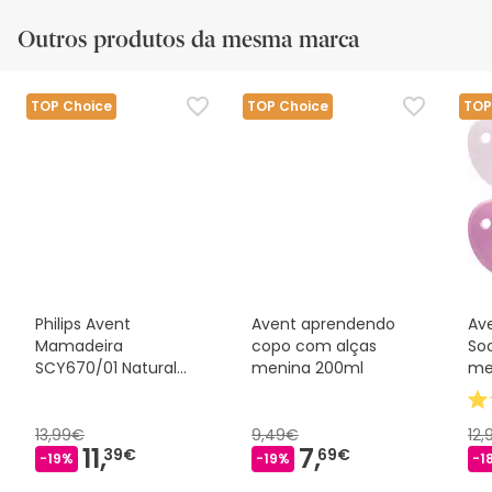
Outros produtos da mesma marca
TOP Choice
TOP Choice
TOP
Philips Avent
Avent aprendendo
Av
Mamadeira
copo com alças
Soo
SCY670/01 Natural
menina 200ml
me
AirFree 125ml
13,99€
9,49€
12
11,
7,
39€
69€
-19%
-19%
-1