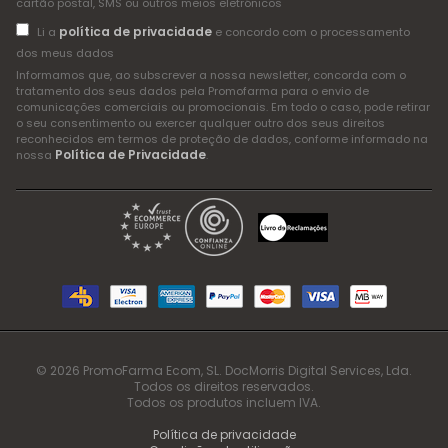
cartão postal, SMS ou outros meios eletrónicos
política de privacidade
Li a
e concordo com o processamento
dos meus dados
Informamos que, ao subscrever a nossa newsletter, concorda com o
tratamento dos seus dados pela Promofarma para o envio de
comunicações comerciais ou promocionais. Em todo o caso, pode retirar
o seu consentimento ou exercer qualquer outro dos seus direitos
reconhecidos em termos de proteção de dados, conforme informado na
Política de Privacidade
nossa
.
© 2026 PromoFarma Ecom, SL. DocMorris Digital Services, Lda.
Todos os direitos reservados.
Todos os produtos incluem IVA.
Política de privacidade