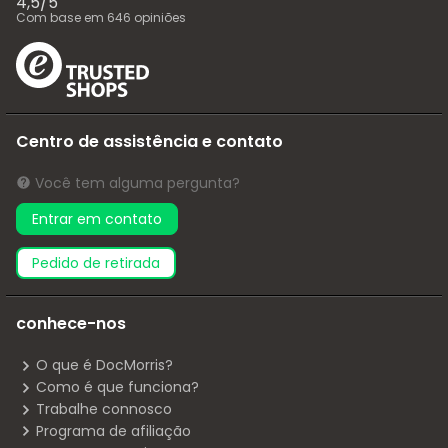
4,5
/
5
Com base em
646
opiniões
Centro de assistência e contato
Você tem alguma pergunta?
Entrar em contato
pedido de retirada
conhece-nos
O que é DocMorris?
Como é que funciona?
Trabalhe connosco
Programa de afiliação