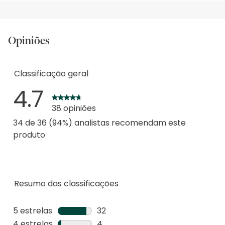
Opiniões
Classificação geral
4.7
38 opiniões
34 de 36 (94%) analistas recomendam este
produto
Resumo das classificações
5 estrelas
estrelas
32
32
4 estrelas
estrelas
4