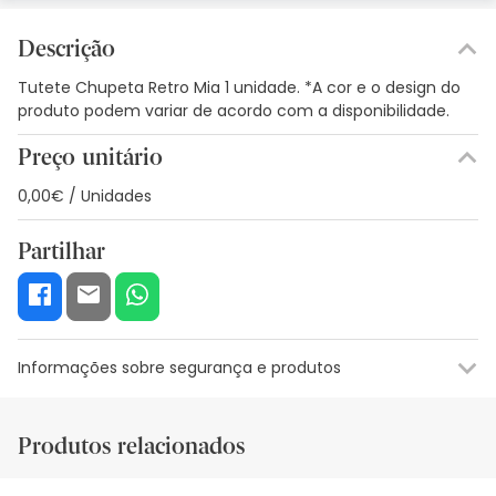
Descrição
Tutete Chupeta Retro Mia 1 unidade. *A cor e o design do
produto podem variar de acordo com a disponibilidade.
Preço unitário
0,00€ / Unidades
Partilhar
Informações sobre segurança e produtos
Recursos de segurança visual
Dados do fabricante
Gestor o
Produtos relacionados
Recursos de segurança visual