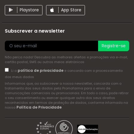
Playstore
App Store
Subscrever a newsletter
Registre-se
Não perca nada! Descubra as melhores ofertas e promoções via e-mail,
cartão postal, SMS ou outros meios eletrónicos
política de privacidade
Li a
e concordo com o processamento
dos meus dados
Informamos que, ao subscrever a nossa newsletter, concorda com o
tratamento dos seus dados pela Promofarma para o envio de
comunicações comerciais ou promocionais. Em todo o caso, pode retirar
o seu consentimento ou exercer qualquer outro dos seus direitos
reconhecidos em termos de proteção de dados, conforme informado na
Política de Privacidade
nossa
.