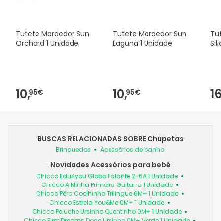
Tutete Mordedor Sun
Tutete Mordedor Sun
Tu
Orchard 1 Unidade
Laguna 1 Unidade
Sil
10,
10,
16
95€
95€
BUSCAS RELACIONADAS SOBRE Chupetas
Brinquedos
Acessórios de banho
Novidades Acessórios para bebé
Chicco Edu4you Globo Falante 2-6A 1 Unidade
Chicco A Minha Primeira Guitarra 1 Unidade
Chicco Pêra Coelhinho Trilingue 6M+ 1 Unidade
Chicco Estrela You&Me 0M+ 1 Unidade
Chicco Peluche Ursinho Quentinho 0M+ 1 Unidade
Chicco First Dreams Doce Ursinho 0M+ Verde 1 Unidade