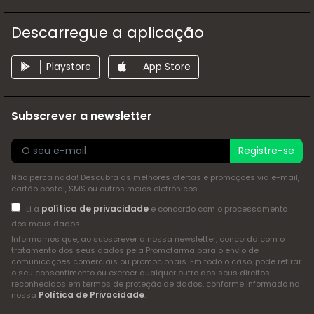
Descarregue a aplicação
Playstore
App Store
Subscrever a newsletter
Registre-se
Não perca nada! Descubra as melhores ofertas e promoções via e-mail,
cartão postal, SMS ou outros meios eletrónicos
política de privacidade
Li a
e concordo com o processamento
dos meus dados
Informamos que, ao subscrever a nossa newsletter, concorda com o
tratamento dos seus dados pela Promofarma para o envio de
comunicações comerciais ou promocionais. Em todo o caso, pode retirar
o seu consentimento ou exercer qualquer outro dos seus direitos
reconhecidos em termos de proteção de dados, conforme informado na
Política de Privacidade
nossa
.