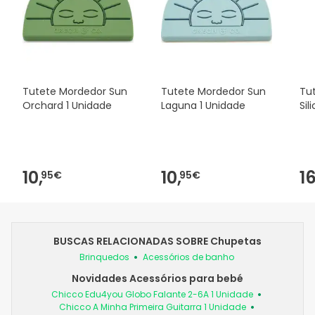
Tutete Mordedor Sun
Tutete Mordedor Sun
Tu
Orchard 1 Unidade
Laguna 1 Unidade
Sil
10,
10,
16
95€
95€
BUSCAS RELACIONADAS SOBRE Chupetas
Brinquedos
Acessórios de banho
Novidades Acessórios para bebé
Chicco Edu4you Globo Falante 2-6A 1 Unidade
Chicco A Minha Primeira Guitarra 1 Unidade