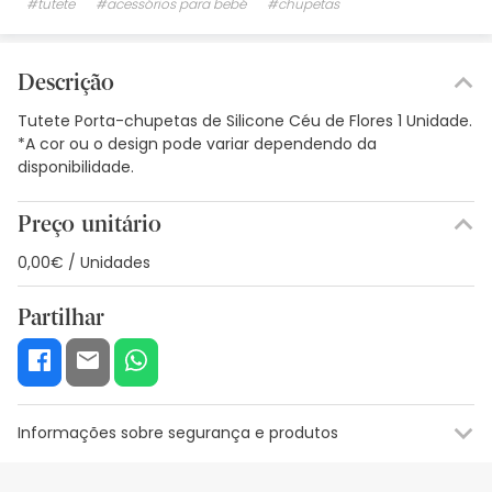
#tutete
#acessórios para bebé
#chupetas
Descrição
Tutete Porta-chupetas de Silicone Céu de Flores 1 Unidade.
*A cor ou o design pode variar dependendo da
disponibilidade.
Preço unitário
0,00€ / Unidades
Partilhar
Informações sobre segurança e produtos
Recursos de segurança visual
Dados do fabricante
Gestor o