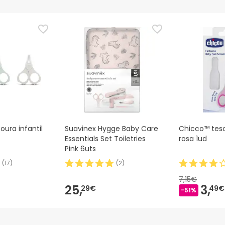
oura infantil
Suavinex Hygge Baby Care
Chicco™ teso
Essentials Set Toiletries
rosa 1ud
Pink 6uts
(
17
)
(
2
)
7,15€
25,
3,
29€
49€
-51%