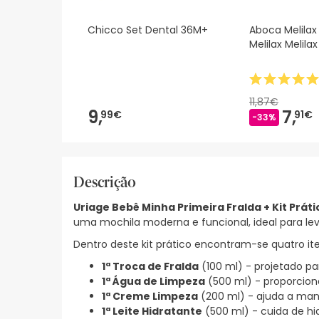
Chicco Set Dental 36M+
Aboca Melilax
Melilax Melila
11,87€
9,
7,
99€
91€
-33%
Descrição
Uriage Bebê Minha Primeira Fralda + Kit Práti
uma mochila moderna e funcional, ideal para lev
Dentro deste kit prático encontram-se quatro ite
1ª Troca de Fralda
(100 ml) - projetado par
1ª Água de Limpeza
(500 ml) - proporcion
1ª Creme Limpeza
(200 ml) - ajuda a mant
1ª Leite Hidratante
(500 ml) - cuida de h