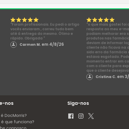
"Foram profissionais. Eu pedi o artigo
"o que mais gostei foi 
vocês enviaram , correu tudo bem
resposta ao meu e-mai
até á entrega do mesmo. Ótimo e
podiam melhorar era s
rápido. Obrigada "
produtos nas farmácia
deviam de informar lo
em 4/8/26
Carmen M.
cliente não ficava na 
sido erro da farmácia 
estava esgotado. Pod
momento entrar em co
com o cliente para exp
que o cliente desejava
em 3
Cristina C.
e-nos
Siga-nos
 é DocMorris?
é que funciona?
lhe connosco