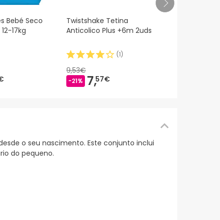
WaterWipes 
es Bebé Seco
Twistshake Tetina
99.9% 4x60
+ 12-17kg
Anticolico Plus +6m 2uds
(
1
)
19,
41€
9,53€
7,
€
57€
-21%
desde o seu nascimento. Este conjunto inclui
ário do pequeno.