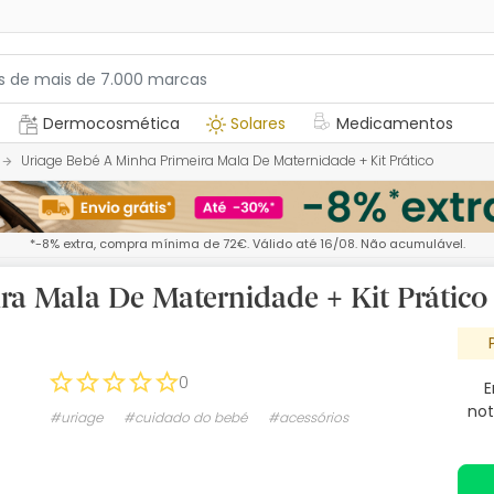
Dermocosmética
Solares
Medicamentos
Uriage Bebé A Minha Primeira Mala De Maternidade + Kit Prático
*-8% extra, compra mínima de 72€. Válido até 16/08. Não acumulável.
ra Mala De Maternidade + Kit Prático
0
E
not
#uriage
#cuidado do bebé
#acessórios