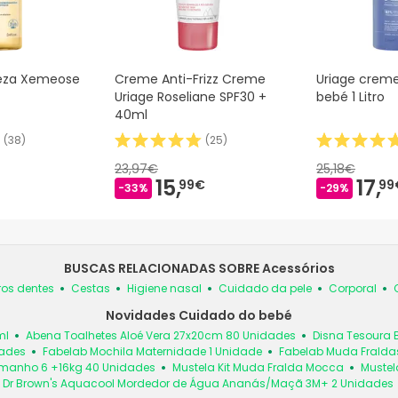
peza Xemeose
Creme Anti-Frizz Creme
Uriage creme
Uriage Roseliane SPF30 +
bebé 1 Litro
40ml
(
38
)
(
25
)
23,97€
25,18€
15,
17,
99€
99
-33%
-29%
BUSCAS RELACIONADAS SOBRE Acessórios
ros dentes
Cestas
Higiene nasal
Cuidado da pele
Corporal
Novidades Cuidado do bebé
ml
Abena Toalhetes Aloé Vera 27x20cm 80 Unidades
Disna Tesoura 
dades
Fabelab Mochila Maternidade 1 Unidade
Fabelab Muda Fraldas
manho 6 +16kg 40 Unidades
Mustela Kit Muda Fralda Mocca
Mustel
Dr Brown's Aquacool Mordedor de Água Ananás/Maçã 3M+ 2 Unidades