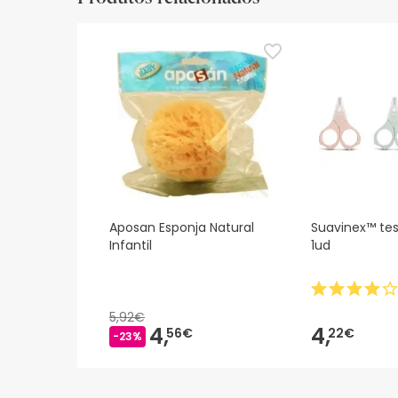
Aposan Esponja Natural
Suavinex™ tes
Infantil
1ud
5,92€
4,
4,
56€
22€
-23%