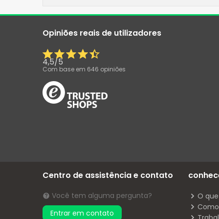
Opiniões reais de utilizadores
4,5
/
5
Com base em
646
opiniões
Centro de assistência e contato
conhec
Você tem alguma pergunta?
O que
Como 
Entrar em contato
Traba