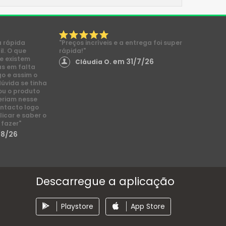
a rápida
"Preços incríveis e a entrega foi super
l. O que
rápida!"
e existem
em 31/7/26
Cláudia O.
s em falta
go e assim o
dúvida se tinha
ou o produto
eriam nesse
ntacto logo
licar e saber o
 fazer"
/8/26
Descarregue a aplicação
Playstore
App Store