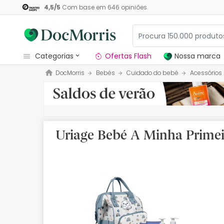
4,5
/
5
Com base em
646
opiniões
categorias
Ofertas Flash
Nossa marca
DocMorris
Bebés
Cuidado do bebé
Acessórios
Dermocosmetica
Nossa marca
Solares
Uriage Bebé A Minha Primei
Medicamentos
Cosmética
Saúde
Higiene
Dietética