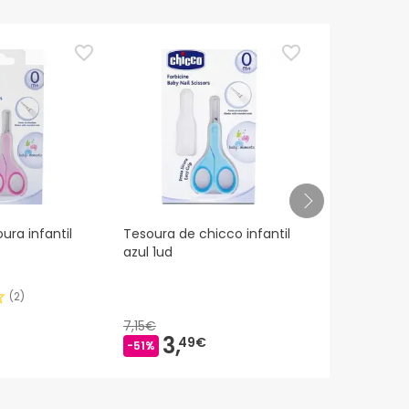
ura infantil
Tesoura de chicco infantil
3 Claveles b
azul 1ud
scissors po
1ud
(
2
)
7,15€
3,
14,
49€
49€
-51%