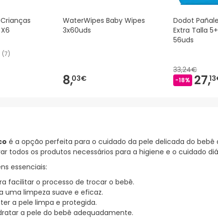
 Crianças
WaterWipes Baby Wipes
Dodot Pañal
x X6
3x60uds
Extra Talla 5
56uds
(
7
)
33,24€
8,
27,
03€
13
-18%
co
é a opção perfeita para o cuidado da pele delicada do bebê 
ar todos os produtos necessários para a higiene e o cuidado di
ns essenciais:
a facilitar o processo de trocar o bebê.
a uma limpeza suave e eficaz.
er a pele limpa e protegida.
idratar a pele do bebê adequadamente.