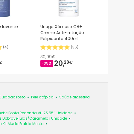
 lavante
Uriage Xémose C8+
Creme Anti-Irritação
Relipidante 400ml
(
4
)
(
36
)
30,99€
20,
€
28€
-35%
Cuidado rosto
Pele atópica
Saúde digestiva
Bebe Ponta Redonda Vf-25.55 1 Unidade
 Dobrável Lilás/Caramelo 1 Unidade
a Kit Muda Fralda Menta