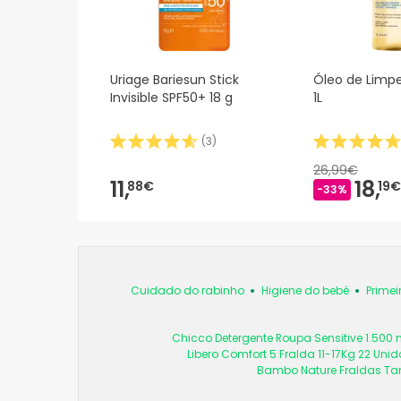
Uriage Bariesun Stick
Óleo de Lim
Invisible SPF50+ 18 g
1L
(
3
)
26,99€
11,
18,
88€
19€
-33%
Cuidado do rabinho
Higiene do bebé
Primei
Chicco Detergente Roupa Sensitive 1.500 
Libero Comfort 5 Fralda 11-17Kg 22 Uni
Bambo Nature Fraldas Ta