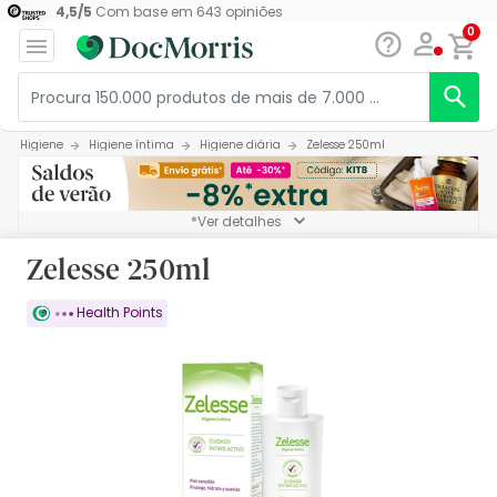
4,5
/
5
Com base em
643
opiniões
0
Higiene
Higiene íntima
Higiene diária
Zelesse 250ml
*Ver detalhes
Zelesse 250ml
Health Points