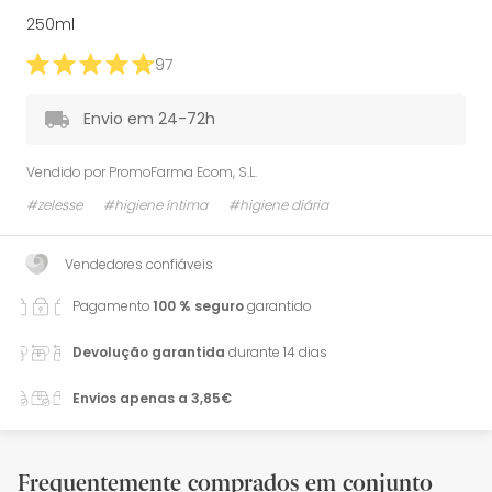
250ml
97
Envio em 24-72h
Vendido por
PromoFarma Ecom, S.L.
#zelesse
#higiene íntima
#higiene diária
Vendedores confiáveis
Pagamento
100 % seguro
garantido
Devolução garantida
durante 14 dias
Envios apenas a 3,85€
Frequentemente comprados em conjunto