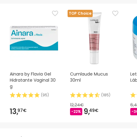
TOP Choice
Ainara by Flavia Gel
Cumlaude Mucus
Let
Hidratante Vaginal 30
30ml
Láb
g
(
95
)
(
185
)
12,24€
6,
13,
9,
97€
49€
-22%
-3