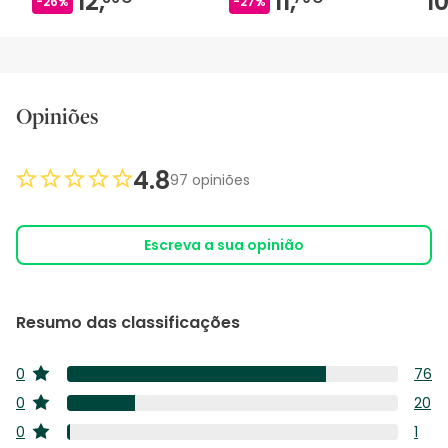
12,
11,
10
-26%
-27%
Opiniões
4.8
97 opiniões
Escreva a sua opinião
Resumo das classificações
0
76
estrelas
76
0
20
estrelas
anál
20
0
1
com
estrelas
anál