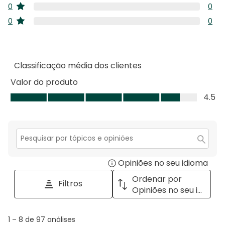
1
5
0
0
com
estrelas
anál
estre
0
4
0
0
com
estrelas
anál
estre
0
3
com
anál
estre
2
com
estre
1
Classificação média dos clientes
estre
Valor do produto
Valor
4.5
do
produto,
4.5
em
Secção
para
5
Opiniões no seu idioma
Disp
pesquisar
tópicos
a
Ordenar por
Filtros
e
pop
Opiniões no seu idioma
opiniões
with
info
1
1
–
8 de 97
análises
abou