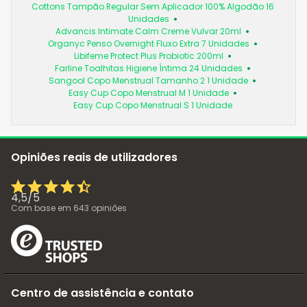
Cottons Tampão Regular Sem Aplicador 100% Algodão 16
Unidades
Advancis Intimate Calm Creme Vulvar 20ml
Organyc Penso Overnight Fluxo Extra 7 Unidades
Libifeme Protect Plus Probiotic 200ml
Farline Toalhitas Higiene Íntima 24 Unidades
Sangool Copo Menstrual Tamanho 2 1 Unidade
Easy Cup Copo Menstrual M 1 Unidade
Easy Cup Copo Menstrual S 1 Unidade
Opiniões reais de utilizadores
4,5
/
5
Com base em
643
opiniões
Centro de assistência e contato