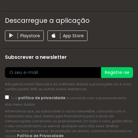
Descarregue a aplicação
Playstore
App Store
Subscrever a newsletter
Registre-se
Não perca nada! Descubra as melhores ofertas e promoções via e-mail,
cartão postal, SMS ou outros meios eletrónicos
política de privacidade
Li a
e concordo com o processamento
dos meus dados
Informamos que, ao subscrever a nossa newsletter, concorda com o
tratamento dos seus dados pela Promofarma para o envio de
comunicações comerciais ou promocionais. Em todo o caso, pode retirar
o seu consentimento ou exercer qualquer outro dos seus direitos
reconhecidos em termos de proteção de dados, conforme informado na
Política de Privacidade
nossa
.