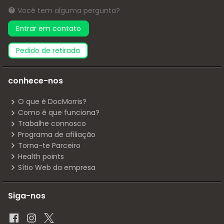
Você tem alguma pergunta?
Entrar em contato
pedido de retirada
conhece-nos
O que é DocMorris?
Como é que funciona?
Trabalhe connosco
Programa de afiliação
Torna-te Parceiro
Health points
Sítio Web da empresa
Siga-nos