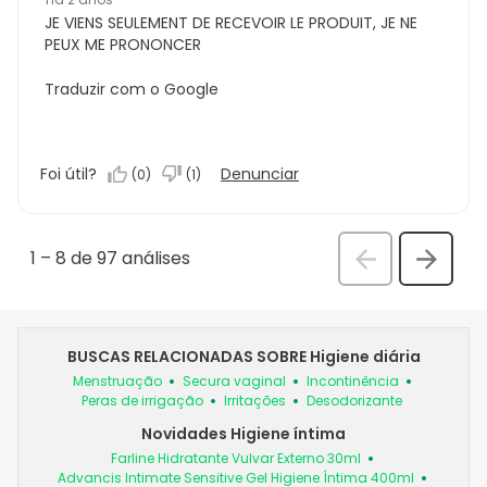
JE VIENS SEULEMENT DE RECEVOIR LE PRODUIT, JE NE
PEUX ME PRONONCER
Traduzir com o Google
Foi útil?
Denunciar
(
0
)
(
1
)
1
–
8 de 97
análises
Anterior
Seguin
análi
análise
BUSCAS RELACIONADAS SOBRE Higiene diária
Menstruação
Secura vaginal
Incontinência
Peras de irrigação
Irritações
Desodorizante
Novidades Higiene íntima
Farline Hidratante Vulvar Externo 30ml
Advancis Intimate Sensitive Gel Higiene Íntima 400ml