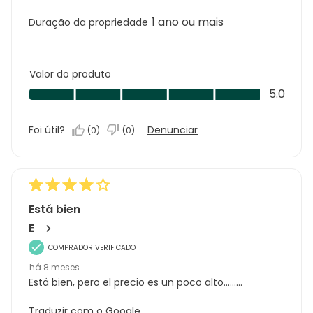
1 ano ou mais
Duração da propriedade
Valor do produto
Valor
5.0
do
produto,
Foi útil?
Denunciar
(
0
)
(
0
)
5.0
em
5
Está bien
E
COMPRADOR VERIFICADO
há 8 meses
Está bien, pero el precio es un poco alto.........
Traduzir com o Google