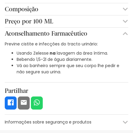
Composição
AQUA. SÓDIO C1416 OLEFINAS SULFONATO. COCAMIDOPROPIL
Preço por 100 ML
BETAÍNA. PROPILENOGLICOL. LAURETH9. PEG55
5,20€ / 100 ml
PROPILENOGLICOL OLEATO.CLORETO DE SÓDIO. FOSFATO
Aconselhamento Farmacêutico
DISSÓDICO. COCOAMFODIACETATO DISSÓDICO.
FENOXIETANOL. PARFUM. ALOE BARBADENSIS.EXTRACTO DE
Previne cistite e infecções do tracto urinário:
CHAMOMILA RECUTITA. EDTA DISSÓDICO. ÁCIDO CÍTRICO.
Usando Zelesse
na
lavagem da área íntima.
ETIL-HEXYLGLYCERIN. EXTRACTO DE ARCTIUM MAJUS. ZINCO
Bebendo 1,5-2l de água diariamente.
PCA.2BROMO2 NITROPROPANO1,3DIOL. BIOTINA. SORBATO DE
Vá ao banheiro sempre que seu corpo lhe pedir e
POTÁSSIO. BENZOATO DE SÓDIO. SULFITO DE SÓDIO.
não segure sua urina.
Partilhar
Informações sobre segurança e produtos