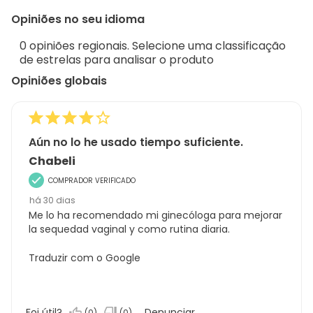
to
Regi
Opiniões no seu idioma
8
Sort.
de
0 opiniões regionais. Selecione uma classificação
97
de estrelas para analisar o produto
análises
Opiniões globais
Aún no lo he usado tiempo suficiente.
Chabeli
COMPRADOR VERIFICADO
há 30 dias
Me lo ha recomendado mi ginecóloga para mejorar
la sequedad vaginal y como rutina diaria.
Traduzir com o Google
Foi útil?
Denunciar
(
0
)
(
0
)