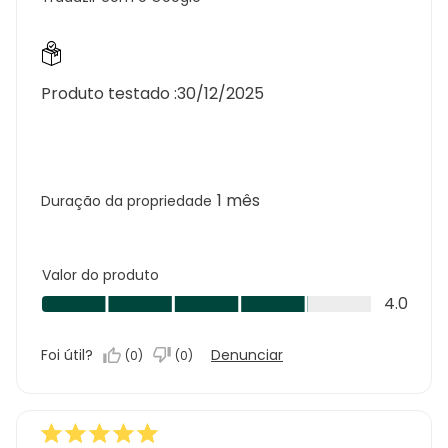
Produto testado :
30/12/2025
1 mês
Duração da propriedade
Valor do produto
Valor
4.0
do
produto,
Foi útil?
Denunciar
(
0
)
(
0
)
4.0
em
5