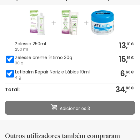
13,
Zelesse 250ml
01€
250 ml
15,
Zelesse creme íntimo 30g
19€
30 g
6,
Letibalm Repair Nariz e Lábios 10ml
68€
4 g
34,
88€
Total:
Adicionar os 3
Outros utilizadores também compraram