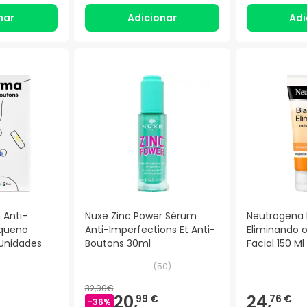
nar
Adicionar
Adi
 Anti-
Nuxe Zinc Power Sérum
Neutrogena 
equeno
Anti-Imperfections Et Anti-
Eliminando o
 Unidades
Boutons 30ml
Facial 150 Ml
(
50
)
32,90€
20,
24,
99 €
76 €
-
36
%