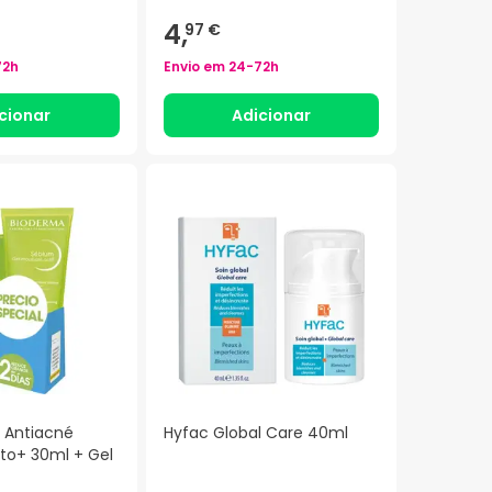
4,
97 €
72h
Envio em
24-72h
cionar
Adicionar
t Antiacné
Hyfac Global Care 40ml
to+ 30ml + Gel