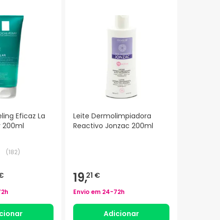
ling Eficaz La
Leite Dermolimpiadora
y 200ml
Reactivo Jonzac 200ml
(
182
)
19,
€
21 €
72h
Envio em
24-72h
cionar
Adicionar