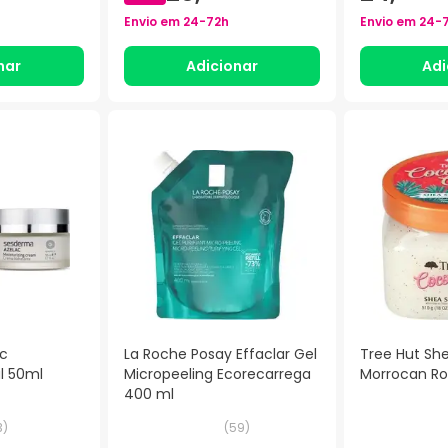
Envio em
24-72h
Envio em
24-
nar
Adicionar
Adi
c
La Roche Posay Effaclar Gel
Tree Hut Sh
al 50ml
Micropeeling Ecorecarrega
Morrocan Ro
400 ml
3
)
(
59
)