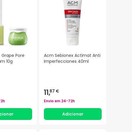
n Grape Pore
Acm Sebionex Actimat Anti
am 10g
Imperfecciones 40ml
11,
87 €
72h
Envio em
24-72h
cionar
Adicionar