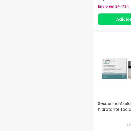
Envio em
24-72h
Adicio
Sesderma Azela
hidratante faci
(
1