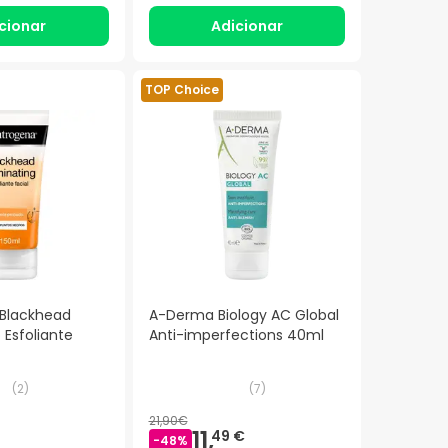
cionar
Adicionar
TOP Choice
Blackhead
A-Derma Biology AC Global
 Esfoliante
Anti-imperfections 40ml
(
2
)
(
7
)
21,90€
11,
49 €
-
48
%