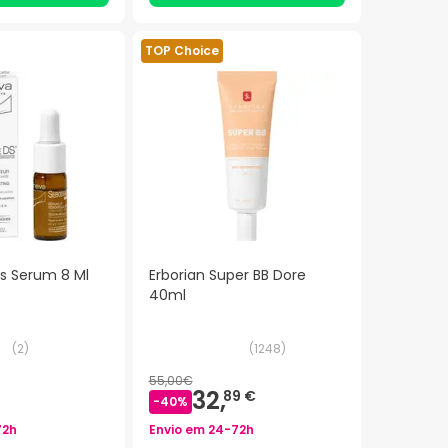
TOP Choice
s Serum 8 Ml
Erborian Super BB Dore
40ml
(
2
)
(
1248
)
55,00€
32,
89 €
-
40
%
72h
Envio em
24-72h