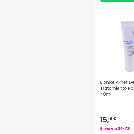
Bionike Aknet D
Tratamiento No
40ml
15,
19 €
Envio em
24-72h