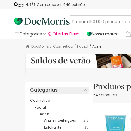
4,5
/5
Com base em
646
opiniões
Categorias
Ofertas Flash
Nossa marca
DocMorris
/
Cosmética
/
Facial
/
Acne
Produtos p
Categorias
642 produtos
Cosmética
Facial
Acne
Anti-imperfeições
213
Esfoliante
25