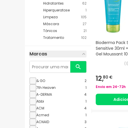
Hidratantes
62
Hiperqueratose
1
Limpeza
105
Máscara
27
Tónicos
21
Tratamento
102
Bioderma Pack 
Sensitive 30ml 
Marcas
Gel Moussant 1
(
1
12,
80 €
& GO
2
Envio em
24-72h
7th Heaven
1
A-DERMA
4
Adicio
Abbi
1
ACM
4
Acmed
1
ACNAID
3