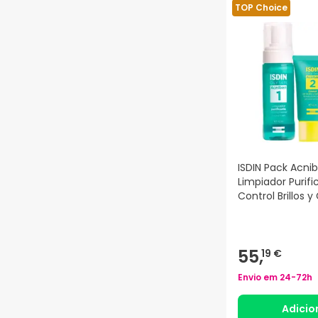
VICHY
7
TOP Choice
ISDIN Pack Acni
Limpiador Purifi
Control Brillos 
Night Concentr
55,
19 €
Envio em
24-72h
Adicio