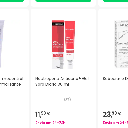
ermocontrol
Neutrogena Antiacne+ Gel
Sebodiane D
rmalizante
Soro Diário 30 ml
(
37
)
11,
23,
93 €
99 €
Envio em
24-72h
Envio em
24-