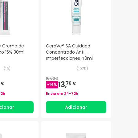
 Creme de
CeraVe® SA Cuidado
co 15% 30ml
Concentrado Anti-
Imperfecciones 40ml
(
16
)
(
1075
)
16,00€
13,
 €
76 €
-
14
%
72h
Envio em
24-72h
cionar
Adicionar