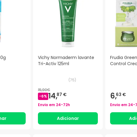
30g
Vichy Normaderm lavante
Frudia Gree
Tri-Activ 125ml
Control Cre
)
(
75
)
15,90€
14,
6,
87 €
63 €
-
6
%
Envio em
24-72h
Envio em
24-
nar
Adicionar
Adi