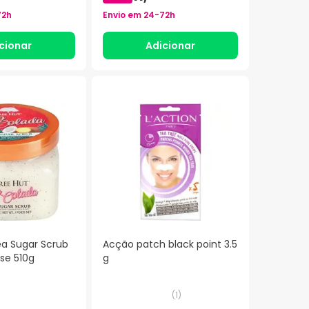
72h
Envio em
24-72h
cionar
Adicionar
ea Sugar Scrub
Acção patch black point 3.5
se 510g
g
(
1
)