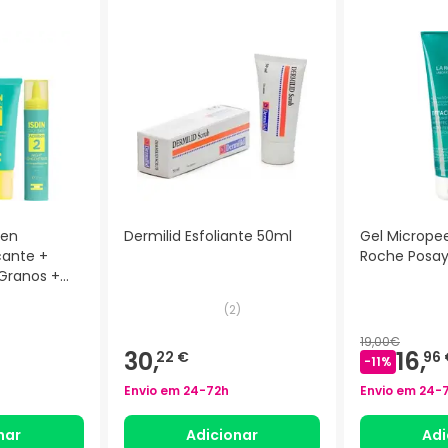
ben
Dermilid Esfoliante 50ml
Gel Micropee
cante +
Roche Posa
y Granos +
ate
(
2
)
19,00€
30,
16,
22 €
96 
-
11
%
Envio em
24-72h
Envio em
24-
nar
Adicionar
Adi