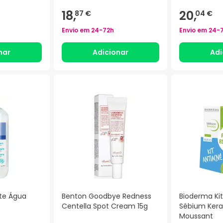
18,
20,
87 €
04 €
Envio em
24-72h
Envio em
24-
nar
Adicionar
Adi
te Água
Benton Goodbye Redness
Bioderma Ki
Centella Spot Cream 15g
Sébium Kera
Moussant