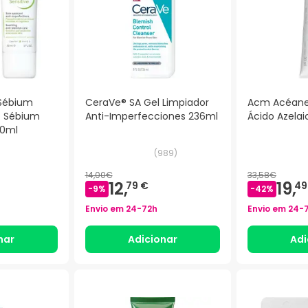
Sébium
CeraVe® SA Gel Limpiador
Acm Acéane
+ Sébium
Anti-Imperfecciones 236ml
Ácido Azelai
00ml
)
(
989
)
14,00€
33,58€
12,
19,
79 €
49
-
9
%
-
42
%
Envio em
24-72h
Envio em
24-
nar
Adicionar
Adi