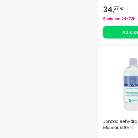
34,
57 €
Envio em
24-72h
Adicio
Jonzac Rehydra
Micelar 500ml