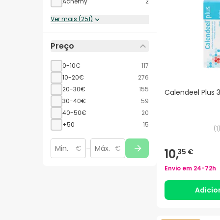
Acnemy
2
Avene
7
Ver mais
(
251
)
Bioderma
16
BiRetix
7
Preço
CeraVe ®
6
CosmeClinik
5
0-10€
117
Ducray
12
10-20€
276
esthederm
3
20-30€
155
Calendeel Plus 
Eucerin
8
30-40€
59
Isdin
23
40-50€
20
LA ROCHE POSAY
19
+50
15
(
1
MARTIDERM
7
Neostrata
3
€
–
€
10,
35 €
Neutrogena®
7
Rilastil
11
Envio em
24-72h
Sebamed
1
Adicio
Sesderma
11
SVR
14
URIAGE
10