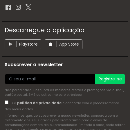
Descarregue a aplicação
Playstore
App Store
Subscrever a newsletter
Registre-se
Não perca nada! Descubra as melhores ofertas e promoções via e-mail,
cartão postal, SMS ou outros meios eletrónicos
política de privacidade
Li a
e concordo com o processamento
dos meus dados
Informamos que, ao subscrever a nossa newsletter, concorda com o
tratamento dos seus dados pela Promofarma para o envio de
comunicações comerciais ou promocionais. Em todo o caso, pode retirar
o seu consentimento ou exercer qualquer outro dos seus direitos