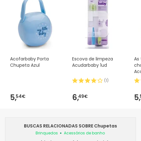
Acofarbaby Porta
Escova de limpeza
As 
Chupeta Azul
Acudarbaby 1ud
ch
Ac
(
1
)
5,
6,
5,
54€
49€
BUSCAS RELACIONADAS SOBRE Chupetas
Brinquedos
Acessórios de banho