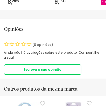
8,
9,
29€
95€
-1
Opiniões
(0 opiniões)
Ainda não há avaliações sobre este produto. Compartilhe
a sua!
Escreva a sua opinião
Outros produtos da mesma marca