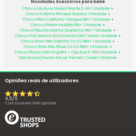
Novidades Acessórios para bebé
Chicco Edu4you Globo Falante 2-6A 1 Unidade
Chicco A Minha Primeira Guitarra 1 Unidade
Chicco Pêra Coelhinho Trilingue 6M+ 1 Unidade
Chicco Estrela You&Me 0M+ 1 Unidade
Chicco Peluche Ursinho Quentinho 0M+ 1 Unidade
Chicco First Dreams Doce Ursinho 0M+ Verde 1 Unidade
Chicco Wow Pets Gatinho Cú Cú 18M+ 1 Unidade
Chicco Wow Pets Pónei Cú Cú 18M+ 1 Unidade
Chicco Physio Soft Chupeta + Clip Azul 0-6M 1 Unidade
Saro Rocas/Guizos Rocas Tremem Cadeir 1 Unidade
Opiniões reais de utilizadores
4,5
/
5
Com base em
648
opiniões