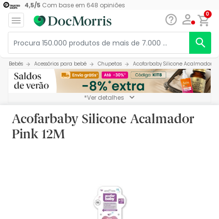
4,5
/
5
Com base em
648
opiniões
0
Bebés
Acessórios para bebé
Chupetas
Acofarbaby Silicone Acalmador Pi
*Ver detalhes
Acofarbaby Silicone Acalmador
Pink 12M