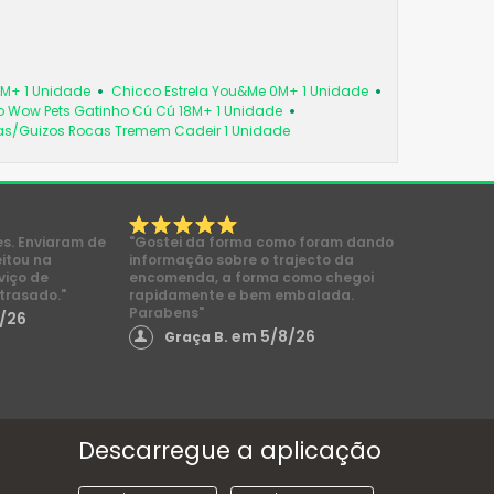
6M+ 1 Unidade
Chicco Estrela You&Me 0M+ 1 Unidade
 Wow Pets Gatinho Cú Cú 18M+ 1 Unidade
as/Guizos Rocas Tremem Cadeir 1 Unidade
es. Enviaram de
"Gostei da forma como foram dando
eitou na
informação sobre o trajecto da
viço de
encomenda, a forma como chegoi
trasado."
rapidamente e bem embalada.
Parabens"
/26
em 5/8/26
Graça B.
Descarregue a aplicação