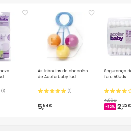
mpeza
As triboulas do chocalho
Segurança d
ud
de Acofarbaby 1ud
fura 50uds
(
1
)
(
1
)
4,66€
5,
2,
54€
23€
-52%