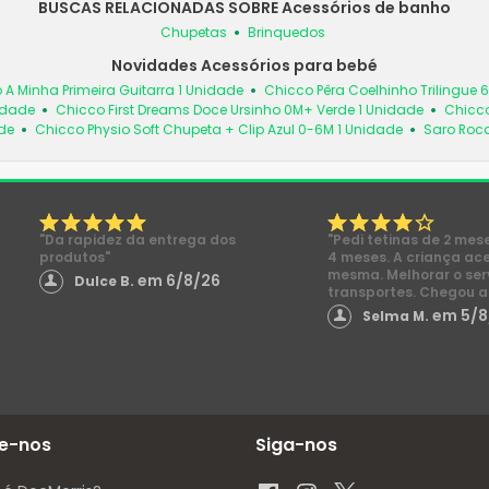
BUSCAS RELACIONADAS SOBRE Acessórios de banho
Chupetas
Brinquedos
Novidades Acessórios para bebé
 A Minha Primeira Guitarra 1 Unidade
Chicco Pêra Coelhinho Trilingue 
idade
Chicco First Dreams Doce Ursinho 0M+ Verde 1 Unidade
Chicco
de
Chicco Physio Soft Chupeta + Clip Azul 0-6M 1 Unidade
Saro Roc
"Da rapidez da entrega dos
"Pedi tetinas de 2 mes
produtos"
4 meses. A criança ac
mesma. Melhorar o ser
em 6/8/26
Dulce B.
transportes. Chegou a
em 5/8
Selma M.
e-nos
Siga-nos