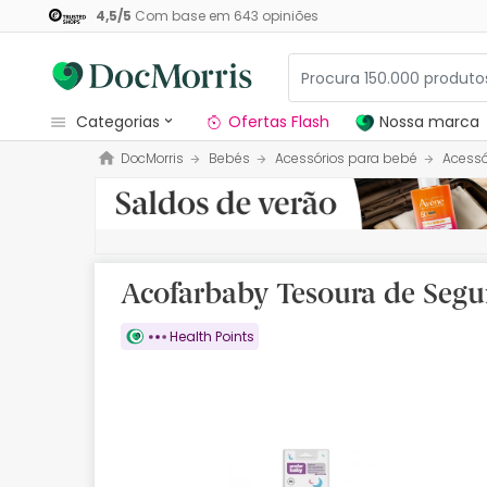
4,5
/
5
Com base em
643
opiniões
categorias
Ofertas Flash
Nossa marca
DocMorris
Bebés
Acessórios para bebé
Acessó
Dermocosmetica
Nossa marca
Solares
Acofarbaby Tesoura de Segu
Medicamentos
Health Points
Cosmética
Saúde
Higiene
Dietética