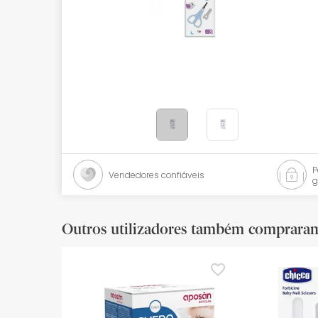
Bebés
Ótica
Ortopedia
Ervanária
Cosmética natural
Promoções
Vendedores confiáveis
g
Marcas
Mais vendidos
Outros utilizadores também comprara
Health points
Blog