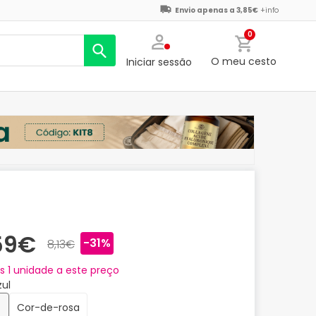
Envio apenas a 3,85€
+info
0
O meu cesto
Iniciar sessão
59€
-31%
8,13€
as
1
unidade a este preço
Azul
Cor-de-rosa