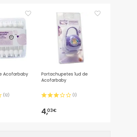
e Acofarbaby
Portachupetes 1ud de
Acofarbaby
(
12
)
(
1
)
4,
03€