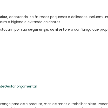
ciso
, adaptando-se às mãos pequenas e delicadas. Incluem 
sim a higiene e evitando acidentes.
destacam por sua
segurança
,
conforto
e a confiança que propo
nte
Gestor orçamental
nça para este produto, mas estamos a trabalhar nisso. Reco