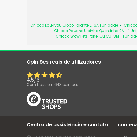
Chicco Edu4you Globo Falante 2-6A 1 Unidade
Chicco
Chicco Peluche Ursinho Quentinho 0M+ 1 Un
Chicco Wow Pets Pónei Cú Cú 18M+ 1 Unida
Opiniões reais de utilizadores
4,5
/
5
Com base em
643
opiniões
Centro de assistência e contato
conhec