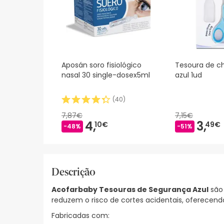
Aposán soro fisiológico
Tesoura de ch
nasal 30 single-dosex5ml
azul 1ud
(
40
)
7,87€
7,15€
4,
3,
10€
49€
-48%
-51%
Descrição
Acofarbaby Tesouras de Segurança Azul
são 
reduzem o risco de cortes acidentais, oferecend
Fabricadas com: