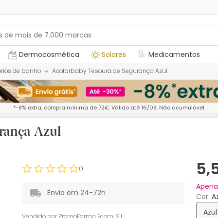
Dermocosmética
Solares
Medicamentos
rios de banho
Acofarbaby Tesoura de Segurança Azul
*-8% extra, compra mínima de 72€. Válido até 16/08. Não acumulável.
rança Azul
5,
0
Apen
Envio em 24-72h
Cor
Azul
Vendido por
PromoFarma Ecom, S.L.