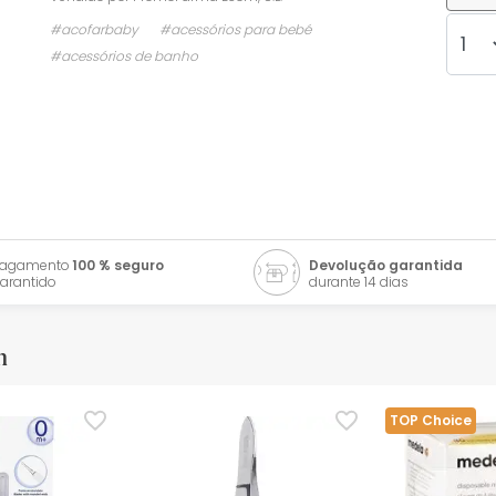
#acofarbaby
#acessórios para bebé
#acessórios de banho
Pagamento
100 % seguro
Devolução garantida
arantido
durante 14 dias
m
TOP Choice