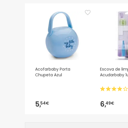
Acofarbaby Porta
Escova de li
Chupeta Azul
Acudarbaby 1
5,
6,
54€
49€