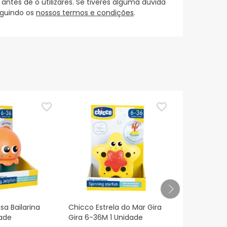
es de o utilizares. Se tiveres alguma dúvida
eguindo os
nossos termos e condições
.
a Bailarina
Chicco Estrela do Mar Gira
Chicco Car
ade
Gira 6-36M 1 Unidade
Bolhinhas B