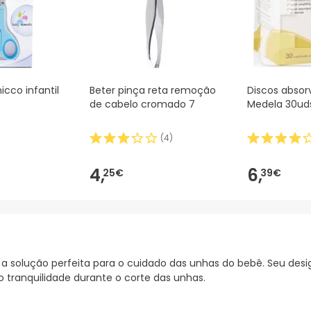
icco infantil
Beter pinça reta remoção
Discos absor
de cabelo cromado 7
Medela 30ud
(
4
)
4,
6,
25€
39€
a solução perfeita para o cuidado das unhas do bebê. Seu des
o tranquilidade durante o corte das unhas.