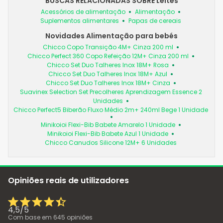
BUSCAS RELACIONADAS SOBRE Leites
Acessórios de alimentação
Alimentação
Suplementos alimentares
Papas de cereais
Novidades Alimentação para bebés
Chicco Copo Transição 4M+ Cinza 200 ml
Chicco Perfect 360 Copo Refeição 12M+ Cinza 200 ml
Chicco Set Duo Talheres Inox 18M+ Rosa
Chicco Set Duo Talheres Inox 18M+ Azul
Chicco Set Duo Talheres Inox 18M+ Cinza
Suavinex Selection Set Precolheres Aprendizagem Essence 2
Unidades
Chicco Perfect5 Biberão Fluxo Médio 2m+ 240ml Bege 1 Unidade
Minikoioi Flexi-Bib Babete Amarelo 1 Unidade
Minikoioi Flexi-Bib Babete Azul 1 Unidade
Chicco Canudos Silicone 12M+ 6 Unidades
Opiniões reais de utilizadores
4,5
/
5
Com base em
645
opiniões