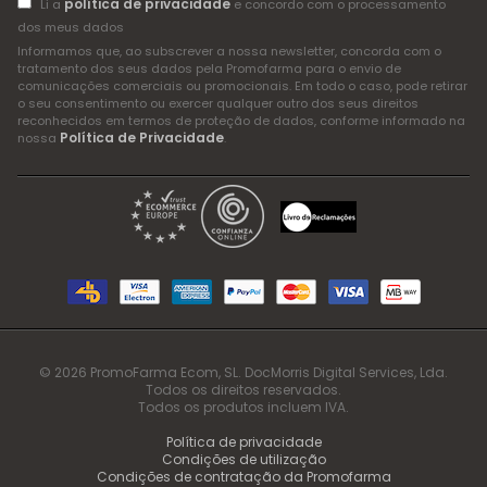
política de privacidade
Li a
e concordo com o processamento
dos meus dados
Informamos que, ao subscrever a nossa newsletter, concorda com o
tratamento dos seus dados pela Promofarma para o envio de
comunicações comerciais ou promocionais. Em todo o caso, pode retirar
o seu consentimento ou exercer qualquer outro dos seus direitos
reconhecidos em termos de proteção de dados, conforme informado na
Política de Privacidade
nossa
.
© 2026 PromoFarma Ecom, SL. DocMorris Digital Services, Lda.
Todos os direitos reservados.
Todos os produtos incluem IVA.
Política de privacidade
Condições de utilização
Condições de contratação da Promofarma