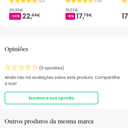
(
22
)
(
79
)
29,39€
19,37€
22,
17,
17
44€
79€
-24%
-8%
Opiniões
(0 opiniões)
Ainda não há avaliações sobre este produto. Compartilhe
a sua!
Escreva a sua opinião
Outros produtos da mesma marca