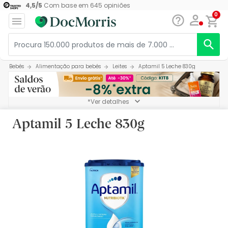
4,5
/
5
Com base em
645
opiniões
0
Bebés
Alimentação para bebés
Leites
Aptamil 5 Leche 830g
*Ver detalhes
Aptamil 5 Leche 830g