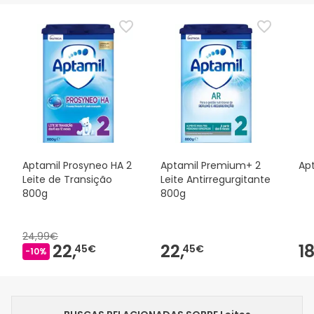
Aptamil Prosyneo HA 2
Aptamil Premium+ 2
Apt
Leite de Transição
Leite Antirregurgitante
800g
800g
24,99€
22,
22,
18
45€
45€
-10%