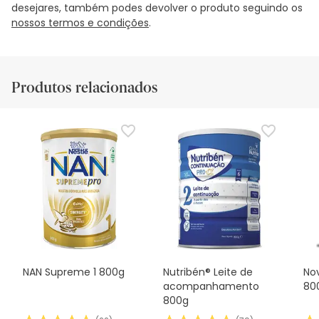
desejares, também podes devolver o produto seguindo os
nossos termos e condições
.
Produtos relacionados
NAN Supreme 1 800g
Nutribén® Leite de
No
acompanhamento
80
800g