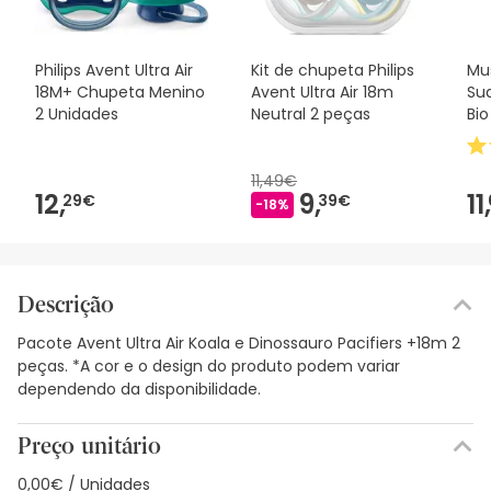
Philips Avent Ultra Air
Kit de chupeta Philips
Mu
18M+ Chupeta Menino
Avent Ultra Air 18m
Su
2 Unidades
Neutral 2 peças
Bi
11,49€
12,
9,
11,
29€
39€
-18%
Descrição
Pacote Avent Ultra Air Koala e Dinossauro Pacifiers +18m 2
peças. *A cor e o design do produto podem variar
dependendo da disponibilidade.
Preço unitário
0,00€ / Unidades