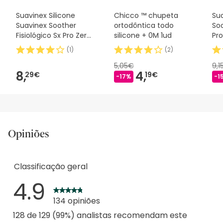
Suavinex Silicone
Chicco ™ chupeta
Sua
Suavinex Soother
ortodôntica todo
Soo
Fisiológico Sx Pro Zero
silicone + 0M 1ud
Pro
2m 1 peça
(
1
)
(
2
)
5,05€
9,1
8,
4,
29€
19€
-17%
-1
Opiniões
Classificação geral
4.9
134 opiniões
128 de 129 (99%) analistas recomendam este