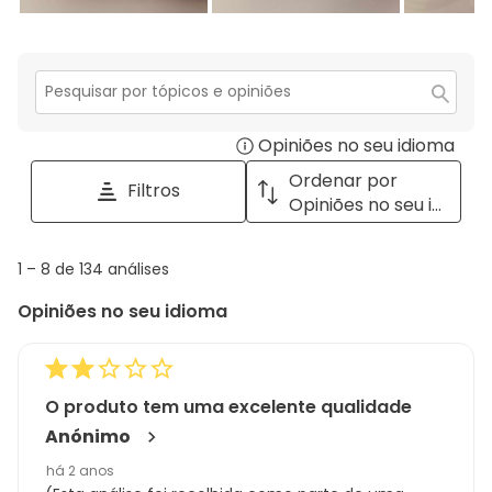
Secção
para
Opiniões no seu idioma
Disp
pesquisar
tópicos
a
Ordenar por
Filtros
e
pop
Opiniões no seu idioma
opiniões
with
info
1
1
–
8 de 134
análises
abou
to
Regi
Opiniões no seu idioma
8
Sort.
de
134
análises
O produto tem uma excelente qualidade
Anónimo
há 2 anos