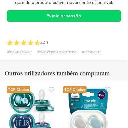
quando o produto estiver novamente disponível.
iniciar sessão
449
#philips avent
#acessórios para bebé
#chupetas
Outros utilizadores também compraram
TOP Choice
TOP Choice