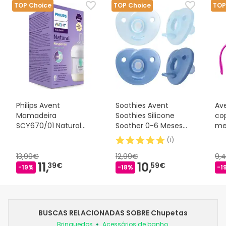
TOP Choice
TOP Choice
TOP
Philips Avent
Soothies Avent
Av
Mamadeira
Soothies Silicone
co
SCY670/01 Natural
Soother 0-6 Meses
me
AirFree 125ml
Azul 2 peças
(
1
)
13,99€
12,99€
9,
11,
10,
39€
59€
-19%
-18%
-1
BUSCAS RELACIONADAS SOBRE Chupetas
Brinquedos
Acessórios de banho