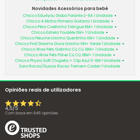
Novidades Acessórios para bebé
Chicco Edu4you Globo Falante 2-6A 1 Unidade
Chicco A Minha Primeira Guitarra 1 Unidade
Chicco Pêra Coelhinho Trilingue 6M+ 1 Unidade
Chicco Estrela You&Me 0M+ 1 Unidade
Chicco Peluche Ursinho Quentinho 0M+ 1 Unidade
Chicco First Dreams Doce Ursinho 0M+ Verde 1 Unidade
Chicco Wow Pets Gatinho Cú Cú 18M+ 1 Unidade
Chicco Wow Pets Pónei Cú Cú 18M+ 1 Unidade
Chicco Physio Soft Chupeta + Clip Azul 0-6M 1 Unidade
Saro Rocas/Guizos Rocas Tremem Cadeir 1 Unidade
Opiniões reais de utilizadores
4,5
/
5
Com base em
645
opiniões