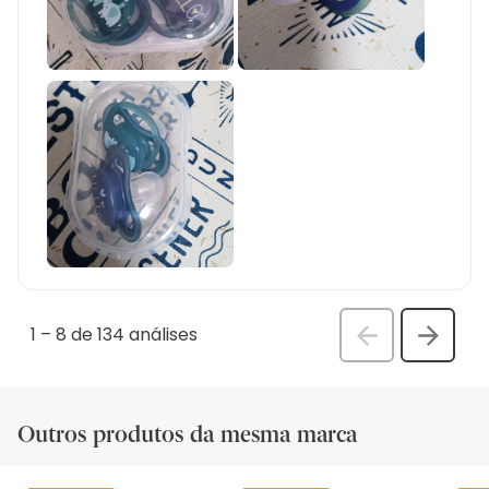
1
–
8 de 134
análises
Anterior
Seguin
análi
análise
Outros produtos da mesma marca