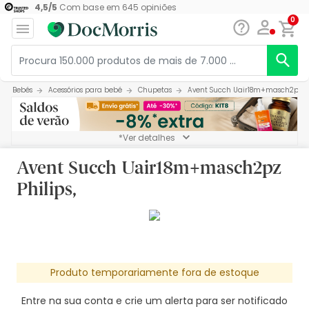
4,5
/
5
Com base em
645
opiniões
0
Bebés
Acessórios para bebé
Chupetas
Avent Succh Uair18m+masch2pz Ph
*Ver detalhes
Avent Succh Uair18m+masch2pz
Philips,
Produto temporariamente fora de estoque
Entre na sua conta e crie um alerta para ser notificado