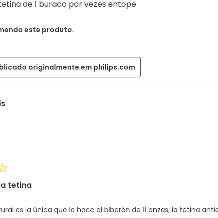
tetina de 1 buraco por vezes entope
mendo este produto.
blicado originalmente em philips.com
is
a tetina
tural es la única que le hace al biberón de 11 onzas, la tetina ant