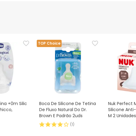
nte
Gestor orçamental
nça para este produto, mas estamos a trabalhar nisso. Reco
ias as informações de segurança que acompanham o produto ant
 Além disso, se desejares, também podes devolver o produto s
TOP Choice
ina +0m Silic
Boca De Silicone De Tetina
Nuk Perfect 
hicco,
De Fluxo Natural Do Dr.
Silicone Anti
Brown E Padrão 2uds
M 2 Unidades
(
1
)