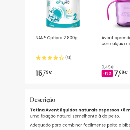
NAN® Optipro 2 800g
Avent aprend
com alças m
(
31
)
9,49€
15,
7,
79€
69€
-19%
Descrição
Tetina Avent líquidos naturais espessos +6 
uma fixação natural semelhante à do peito.
Adequado para combinar facilmente peito e bibe