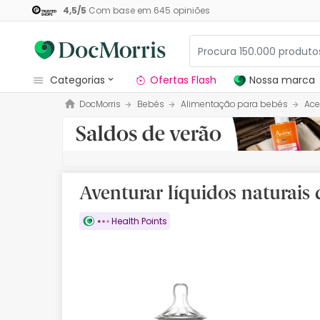
4,5
/
5
Com base em
645
opiniões
categorias
Ofertas Flash
Nossa marca
DocMorris
Bebés
Alimentação para bebés
Ace
Dermocosmetica
Nossa marca
Solares
Aventurar líquidos naturais 
Medicamentos
Health Points
Cosmética
Saúde
Higiene
Dietética