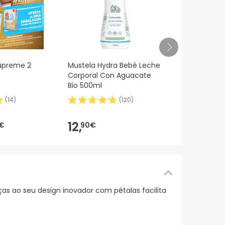
Mustela Spra
Supreme 2
Mustela Hydra Bebé Leche
Proteção Al
Corporal Con Aguacate
ml
Bio 500ml
(
14
)
(
120
)
23,38€
18,
7
-20%
12,
€
90€
ças ao seu design inovador com pétalas facilita