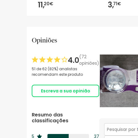
11,
3,
20€
71€
Opiniões
(72
4.0
opiniões)
51 de 62 (82%) analistas
recomendam este produto
Escreva a sua opinião
Resumo das
classificações
Secção
5
37