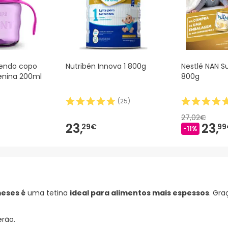
endo copo
Nutribén Innova 1 800g
Nestlé NAN 
enina 200ml
800g
(
25
)
27,02€
23,
23,
29€
99
-11%
meses é
uma tetina
ideal para alimentos mais espessos
. Gra
rão.