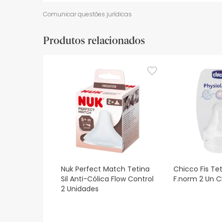
Recursos de segurança visual
Dados do fabrica
Comunicar questões jurídicas
Recursos de segurança visual
Produtos relacionados
De momento, não dispomos de imagens de segura
actualizações. Entretanto, recomendamos que le
sobre segurança, não hesites em contactar-nos.
Nuk Perfect Match Tetina
Chicco Fis Tet
Sil Anti-Cólica Flow Control
F.norm 2 Un C
2 Unidades