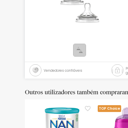
Bebés
Ótica
Ortopedia
Ervanária
Cosmética natural
Promoções
Vendedores confiáveis
g
Marcas
Mais vendidos
Outros utilizadores também comprara
Health points
TOP Choice
Blog