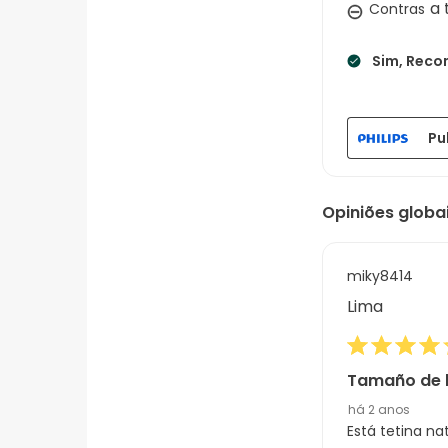
a 
Contras
Sim, Reco
Pu
Opiniões globa
miky8414
Lima
Tamaño de l
há 2 anos
Está tetina na