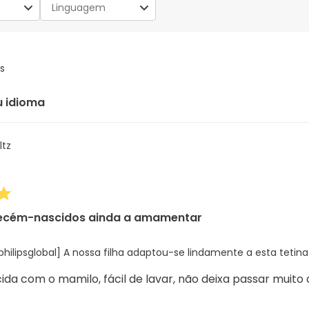
o
Linguagem
s
u idioma
tz
recém-nascidos ainda a amamentar
philipsglobal] A nossa filha adaptou-se lindamente a esta tet
ida com o mamilo, fácil de lavar, não deixa passar muito 