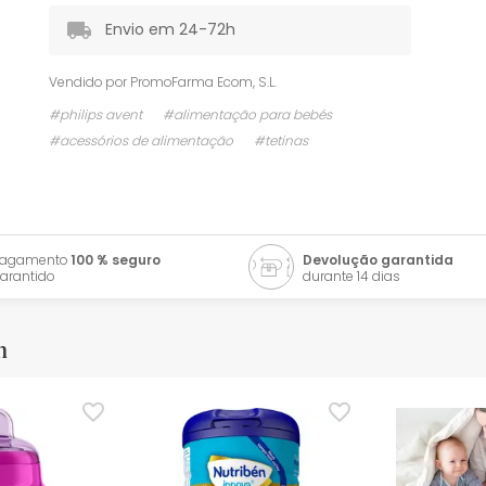
Envio em 24-72h
Vendido por
PromoFarma Ecom, S.L.
#philips avent
#alimentação para bebés
#acessórios de alimentação
#tetinas
Pagamento
100 % seguro
Devolução garantida
arantido
durante 14 dias
m