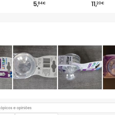
5,
11,
84€
20€