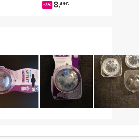
8,
9,
49€
75€
-3%