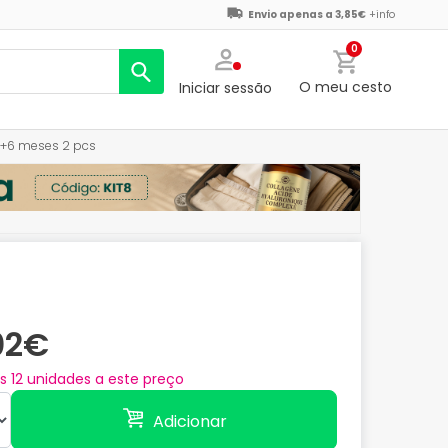
Envio apenas a 3,85€
+info
0
O meu cesto
Iniciar sessão
a +6 meses 2 pcs
02€
as
12
unidades a este preço
Adicionar