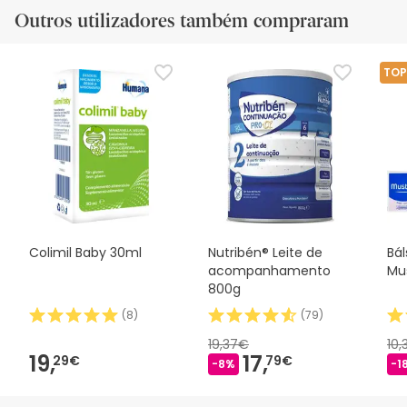
Outros utilizadores também compraram
TOP
Colimil Baby 30ml
Nutribén® Leite de
Bá
acompanhamento
Mu
800g
(
8
)
(
79
)
19,37€
10,
19,
17,
29€
79€
-8%
-1