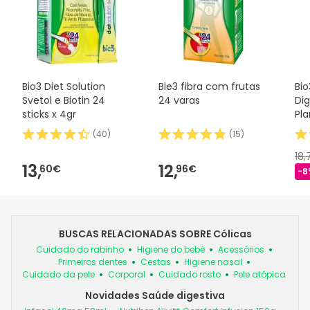
Bio3 Diet Solution
Bie3 fibra com frutas
Bi
Svetol e Biotin 24
24 varas
Dig
sticks x 4gr
Pl
(
40
)
(
15
)
18
13,
12,
60€
96€
-8
BUSCAS RELACIONADAS SOBRE Cólicas
Cuidado do rabinho
Higiene do bebé
Acessórios
Primeiros dentes
Cestas
Higiene nasal
Cuidado da pele
Corporal
Cuidado rosto
Pele atópica
Novidades Saúde digestiva