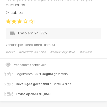
pequenas
24 sobres
1
Envio em 24-72h
Vendido por
PromoFarma Ecom, S.L.
#bio3
#cuidado do bebé
#saúde digestiva
#cólicas
Vendedores confiáveis
Pagamento
100 % seguro
garantido
Devolução garantida
durante 14 dias
Envios apenas a 3,85€