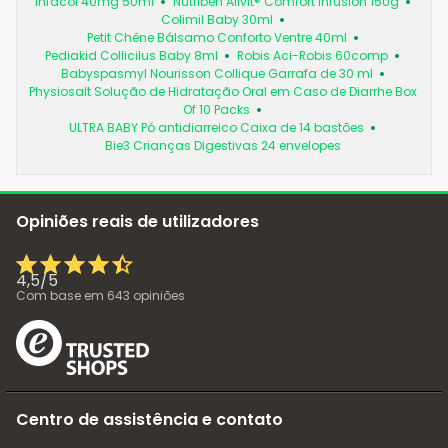
Infacol 40mg 50ml
Nutriben Alivit® Comfort Infusion 150g
Colimil Baby 30ml
Petit Chêne Bálsamo Conforto Ventre 40ml
Pediakid Collicilus Baby 8ml
Robis Aci-Robis 60comp
Babyspasmyl Nourisson Collique Garrafa de 30 ml
Physiosalt Solução de Hidratação Oral em Caso de Diarrhe Box
Of 10 Packs
ULTRA BABY Pó antidiarreico Caixa de 14 bastões
Bie3 Crianças Digestivas 24 envelopes
Opiniões reais de utilizadores
4,5
/
5
Com base em
643
opiniões
Centro de assistência e contato