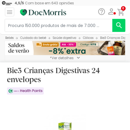
4,5
/
5
Com base em
643
opiniões
0
Bebés
Cuidado do bebé
Saúde digestiva
Cólicas
Bie3 Crianças Digest
*Ver detalhes
Bie3 Crianças Digestivas 24
envelopes
Health Points