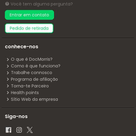
Você tem alguma pergunta?
Entrar em contato
pedido de retirada
conhece-nos
O que é DocMorris?
Como é que funciona?
Trabalhe connosco
Programa de afiliação
Torna-te Parceiro
Health points
Sítio Web da empresa
Siga-nos