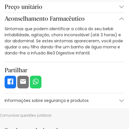
CAMOMILA, FUNCHO
Preço unitário
0,31€ / Bastões
Aconselhamento Farmacêutico
Sintomas que podem identificar a cólica do seu bebé:
irritabilidade, agitação, choro inconsolável (até 3 horas) e
dor abdominal. Se estes sintomas aparecerem, você pode
ajudar o seu filho dando-lhe um banho de água morna e
dando-lhe a infusão Bie3 Digestive Infantil.
Partilhar
Informações sobre segurança e produtos
Recursos de segurança visual
Dados do fabricante
Gestor o
Comunicar questões jurídicas
Recursos de segurança visual