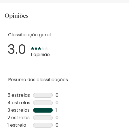
Opiniões
Classificação geral
3.0
1 opinião
Resumo das classificações
5 estrelas
estrelas
0
0
4 estrelas
estrelas
0
análise
0
3 estrelas
estrelas
1
com
análise
1
2 estrelas
estrelas
0
5
com
análise
0
1 estrela
estrelas
0