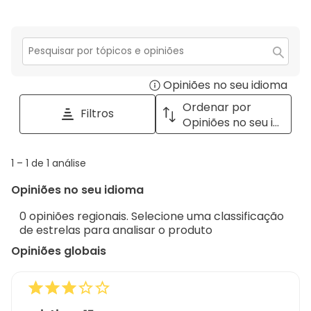
estrelas.
4
com
análise
0
estrelas.
3
com
análise
estrelas.
2
com
estrelas.
1
Secção
para
estrela.
Opiniões no seu idioma
Disp
pesquisar
tópicos
a
Ordenar por
Filtros
e
pop
Opiniões no seu idioma
opiniões
with
info
1
1
–
1 de 1
análise
abou
to
Regi
Opiniões no seu idioma
1
Sort.
de
0 opiniões regionais. Selecione uma classificação
1
de estrelas para analisar o produto
análise
Opiniões globais