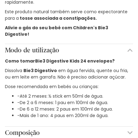
rapidamente.
Este produto natural também serve como expectorante
para a
tosse associada a constipações.
Alivie o gás do seu bebé com Children's Bie3
Digestive!
Modo de utilização
Como tomar
Bie3 Digestive Kids 24 envelopes?
Dissolva
Bie3 Digestivo
em água fervida, quente ou fria,
ou em leite em garrafa. Não é preciso adicionar açúcar.
Dose recomendada em bebés ou crianças:
-Até 2 meses: ½ stick em 50ml de água.
-De 2 a 6 meses: 1 pau em 100ml de água.
-De 6 a 12 meses: 2 paus em 100ml de água.
-Mais de 1 ano: 4 paus em 200ml de água.
Composição