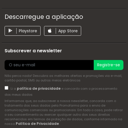
Descarregue a aplicação
Playstore
App Store
Subscrever a newsletter
Registre-se
Não perca nada! Descubra as melhores ofertas e promoções via e-mail,
cartão postal, SMS ou outros meios eletrónicos
política de privacidade
Li a
e concordo com o processamento
dos meus dados
Informamos que, ao subscrever a nossa newsletter, concorda com o
tratamento dos seus dados pela Promofarma para o envio de
comunicações comerciais ou promocionais. Em todo o caso, pode retirar
o seu consentimento ou exercer qualquer outro dos seus direitos
reconhecidos em termos de proteção de dados, conforme informado na
Política de Privacidade
nossa
.