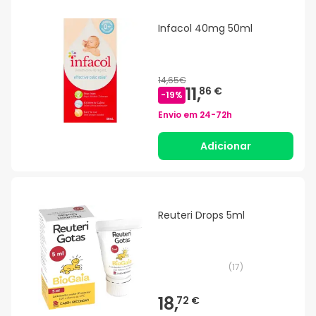
Infacol 40mg 50ml
14,65€
11,
86 €
-
19
%
Envio em
24-72h
Adicionar
Reuteri Drops 5ml
(
17
)
18,
72 €