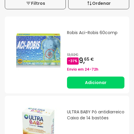
Filtros
Ordenar
Robis Aci-Robis 60comp
13,92€
9,
65 €
-
31
%
Envio em
24-72h
Adicionar
ULTRA BABY Pó antidiarreico
Caixa de 14 bastões