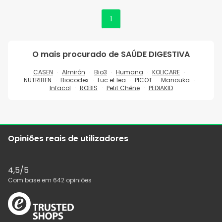
1
O mais procurado de
SAÚDE DIGESTIVA
CASEN
Almirón
Bio3
Humana
KOLICARE
NUTRIBEN
Biocodex
Luc et lea
PICOT
Manouka
Infacol
ROBIS
Petit Chêne
PEDIAKID
Opiniões reais de utilizadores
4,5
/5
Com base em
642
opiniões