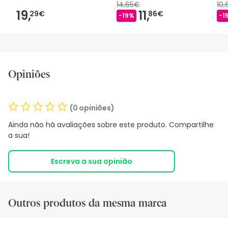
14,65€
10
19,
11,
29€
86€
-19%
-1
Opiniões
(0 opiniões)
Ainda não há avaliações sobre este produto. Compartilhe
a sua!
Escreva a sua opinião
Outros produtos da mesma marca