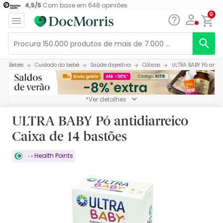
4,5
/
5
Com base em
648
opiniões
0
Bebés
Cuidado do bebé
Saúde digestiva
Cólicas
ULTRA BABY Pó antid
*Ver detalhes
ULTRA BABY Pó antidiarreico
Caixa de 14 bastões
Health Points