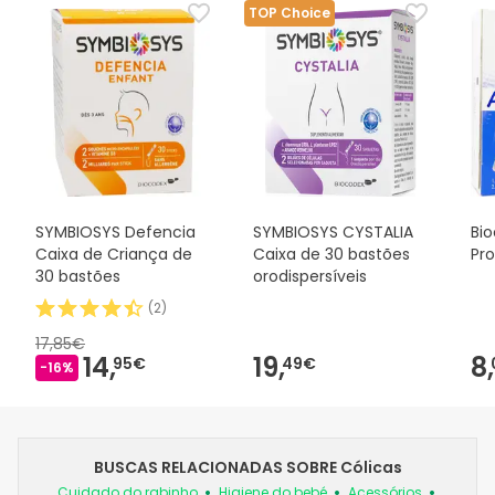
TOP Choice
SYMBIOSYS Defencia
SYMBIOSYS CYSTALIA
Bio
Caixa de Criança de
Caixa de 30 bastões
Pro
30 bastões
orodispersíveis
(
2
)
17,85€
14,
19,
8,
95€
49€
-16%
BUSCAS RELACIONADAS SOBRE Cólicas
Cuidado do rabinho
Higiene do bebé
Acessórios