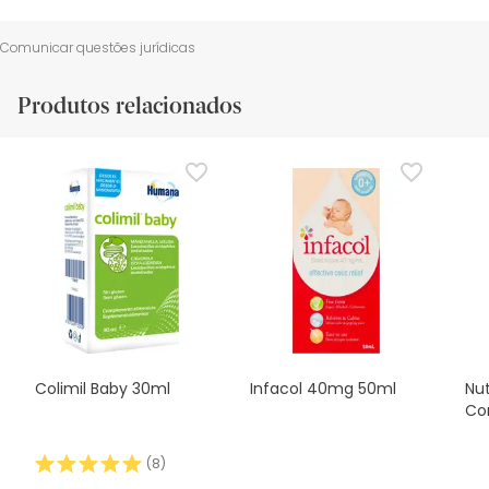
Comunicar questões jurídicas
Produtos relacionados
Colimil Baby 30ml
Infacol 40mg 50ml
Nut
Com
(
8
)