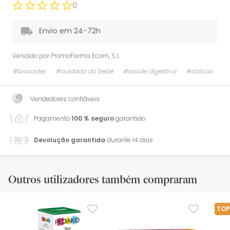
0
Envio em 24-72h
Vendido por
PromoFarma Ecom, S.L.
#biocodex
#cuidado do bebé
#saúde digestiva
#cólicas
Vendedores confiáveis
Pagamento
100 % seguro
garantido
Devolução garantida
durante 14 dias
Outros utilizadores também compraram
TOP