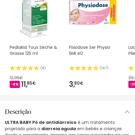
Pediakid Toux Sèche &
Fisiodose Ser Physio
La
Grasse 125 ml
5Ml 40
Pil
(
8
)
(
147
)
12,95€
29
11,
3,
85€
80€
-8%
-3
Descrição
ULTRA BABY Pó de antidiarreico
é um tratamento
projetado para a
diarreia aguda
em bebês e crianças
desde o nascimento, mesmo em casos associados ao uso