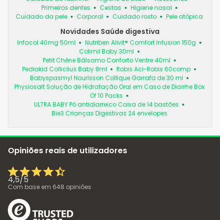
Primeiros dentes
Cestas
Higiene nasal
Cuidado da pele
Corporal
Cuidado rosto
Pele atópica
Novidades Saúde digestiva
Infacol 40mg 50ml
Nutriben Alivit® Comfort Infusion 150g
Colimil Baby 30ml
Petit Chêne Bálsamo Conforto Ventre 40ml
Pediakid Collicilus Baby 8ml
Robis Aci-Robis 60comp
Babyspasmyl Nourisson Collique Garrafa de 30 ml
Physiosalt Solução de Hidratação Oral em Caso de Diarrhe Box
Of 10 Packs
ULTRA BABY Pó antidiarreico Caixa de 14 bastões
Bie3 Crianças Digestivas 24 envelopes
Opiniões reais de utilizadores
4,5
/
5
Com base em
648
opiniões