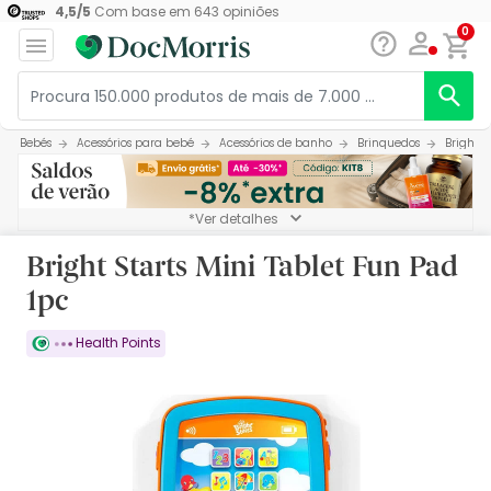
4,5
/
5
Com base em
643
opiniões
0
Bebés
Acessórios para bebé
Acessórios de banho
Brinquedos
Bright S
*Ver detalhes
Bright Starts Mini Tablet Fun Pad
1pc
Health Points