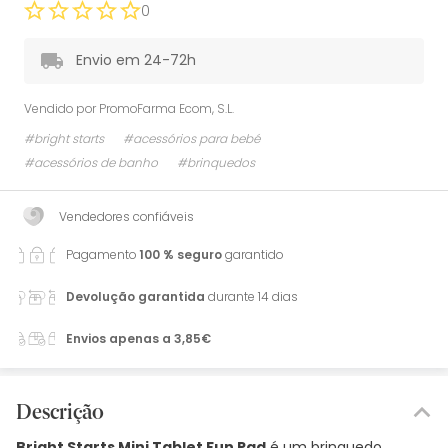
0
Envio em 24-72h
Vendido por
PromoFarma Ecom, S.L.
#bright starts
#acessórios para bebé
#acessórios de banho
#brinquedos
Vendedores confiáveis
Pagamento
100 % seguro
garantido
Devolução garantida
durante 14 dias
Envios apenas a 3,85€
Descrição
Bright Starts Mini Tablet Fun Pad
é um brinquedo