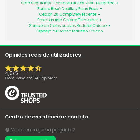
Saro Segurança Fecho Multiusos 2380 1 Unidade
Farline Bebé Cepillo y Peine Pack
Cebion 20 Comp Efervescente
Peixe Laranja Chicco Termomet
Sortido de Cores suaves Redutor Chicco
Esponja de Banho Marinho Chicco
Opiniões reais de utilizadores
4,5
/
5
Com base em
643
opiniões
Centro de assistência e contato
Você tem alguma pergunta?