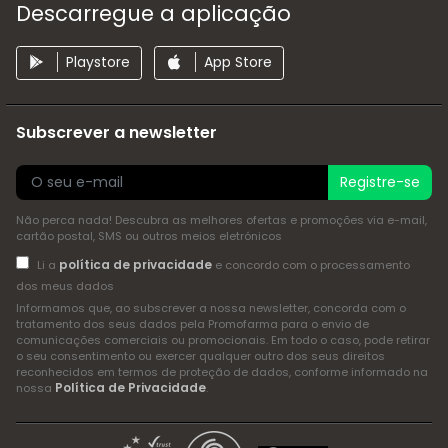
Descarregue a aplicação
Playstore
App Store
Subscrever a newsletter
Registre-se
Não perca nada! Descubra as melhores ofertas e promoções via e-mail,
cartão postal, SMS ou outros meios eletrónicos
política de privacidade
Li a
e concordo com o processamento
dos meus dados
Informamos que, ao subscrever a nossa newsletter, concorda com o
tratamento dos seus dados pela Promofarma para o envio de
comunicações comerciais ou promocionais. Em todo o caso, pode retirar
o seu consentimento ou exercer qualquer outro dos seus direitos
reconhecidos em termos de proteção de dados, conforme informado na
Política de Privacidade
nossa
.