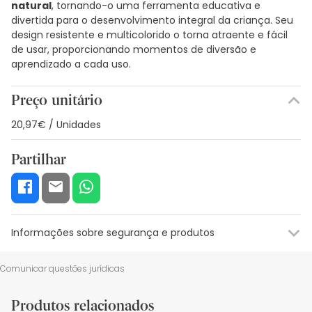
natural
, tornando-o uma ferramenta educativa e
divertida para o desenvolvimento integral da criança. Seu
design resistente e multicolorido o torna atraente e fácil
de usar, proporcionando momentos de diversão e
aprendizado a cada uso.
Preço unitário
20,97€ / Unidades
Partilhar
Informações sobre segurança e produtos
Recursos de segurança visual
Dados do fabricante
Gestor o
Comunicar questões jurídicas
Recursos de segurança visual
Produtos relacionados