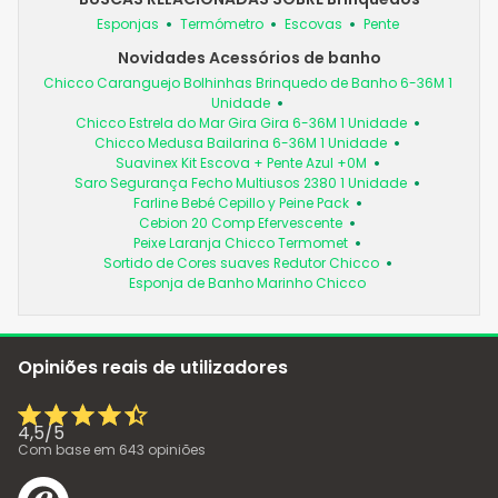
Esponjas
Termómetro
Escovas
Pente
Novidades Acessórios de banho
Chicco Caranguejo Bolhinhas Brinquedo de Banho 6-36M 1
Unidade
Chicco Estrela do Mar Gira Gira 6-36M 1 Unidade
Chicco Medusa Bailarina 6-36M 1 Unidade
Suavinex Kit Escova + Pente Azul +0M
Saro Segurança Fecho Multiusos 2380 1 Unidade
Farline Bebé Cepillo y Peine Pack
Cebion 20 Comp Efervescente
Peixe Laranja Chicco Termomet
Sortido de Cores suaves Redutor Chicco
Esponja de Banho Marinho Chicco
Opiniões reais de utilizadores
4,5
/
5
Com base em
643
opiniões