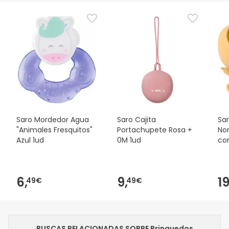
Saro Mordedor Agua
Saro Cajita
Sa
"Animales Fresquitos"
Portachupete Rosa +
No
Azul 1ud
0M 1ud
co
6,
9,
19
49€
49€
BUSCAS RELACIONADAS SOBRE Brinquedos