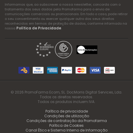
Informamos que, ao subscrever a nossa newsletter, concorda com o
tratamento dos seus dados pela Promofarma para o envio de
comunicações comerciais ou promocionais. Em todo o caso, pode retirar
o seu consentimento ou exercer qualquer outro dos seus direitos
reconhecidos em termos de proteção de dados, conforme informado na
Política de Privacidade
nossa
.
© 2026 PromoFarma Ecom, SL. DocMorris Digital Services, Lda.
Todos os direitos reservados.
Todos os produtos incluem IVA.
Política de privacidade
Condições de utilização
Condições de contratação da Promofarma
Política de Cookies
Canal Ético e Sistema Interno de Informação