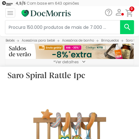
4,5
/
5
Com base em
643
opiniões
0
Bebés
Acessórios para bebé
Acessórios de banho
Brinquedos
Saro Spi
*Ver detalhes
Saro Spiral Rattle 1pc