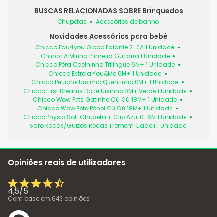
BUSCAS RELACIONADAS SOBRE Brinquedos
Chupetas
Acessórios de banho
Novidades Acessórios para bebé
Chicco Edu4you Globo Falante 2-6A 1 Unidade
Chicco A Minha Primeira Guitarra 1 Unidade
Chicco Pêra Coelhinho Trilingue 6M+ 1 Unidade
Chicco Estrela You&Me 0M+ 1 Unidade
Chicco Peluche Ursinho Quentinho 0M+ 1 Unidade
Chicco First Dreams Doce Ursinho 0M+ Verde 1 Unidade
Chicco Wow Pets Gatinho Cú Cú 18M+ 1 Unidade
Chicco Wow Pets Pónei Cú Cú 18M+ 1 Unidade
Chicco Physio Soft Chupeta + Clip Azul 0-6M 1 Unidade
Saro Rocas/Guizos Rocas Tremem Cadeir 1 Unidade
Opiniões reais de utilizadores
4,5
/
5
Com base em
643
opiniões