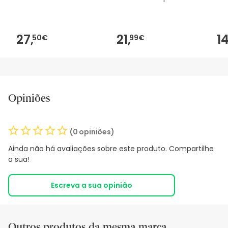
27,
21,
14
50€
99€
Opiniões
(0 opiniões)
Ainda não há avaliações sobre este produto. Compartilhe
a sua!
Escreva a sua opinião
Outros produtos da mesma marca