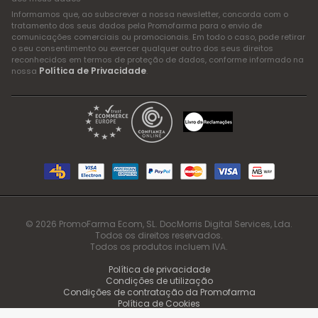
Informamos que, ao subscrever a nossa newsletter, concorda com o
tratamento dos seus dados pela Promofarma para o envio de
comunicações comerciais ou promocionais. Em todo o caso, pode retirar
o seu consentimento ou exercer qualquer outro dos seus direitos
reconhecidos em termos de proteção de dados, conforme informado na
Política de Privacidade
nossa
.
© 2026 PromoFarma Ecom, SL. DocMorris Digital Services, Lda.
Todos os direitos reservados.
Todos os produtos incluem IVA.
Política de privacidade
Condições de utilização
Condições de contratação da Promofarma
Política de Cookies
Canal Ético e Sistema Interno de Informação