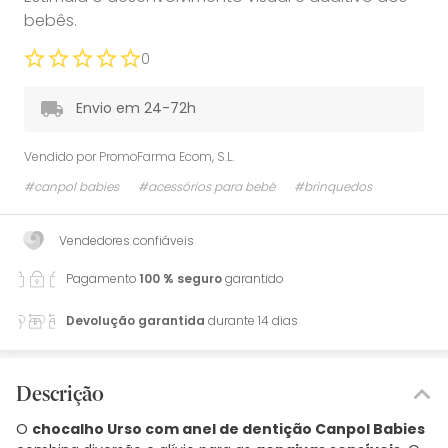
bebês.
0
Envio em 24-72h
Vendido por
PromoFarma Ecom, S.L.
#canpol babies
#acessórios para bebé
#brinquedos
Vendedores confiáveis
Pagamento
100 % seguro
garantido
Devolução garantida
durante 14 dias
Descrição
O
chocalho Urso com anel de dentição Canpol Babies