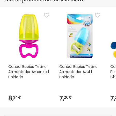
Canpol Babies Tetina
Canpol Babies Tetina
Ca
Alimentador Amarelo 1
Alimentador Azul 1
Pe
Unidade
Unidade
Ch
8,
7,
7,
34€
20€