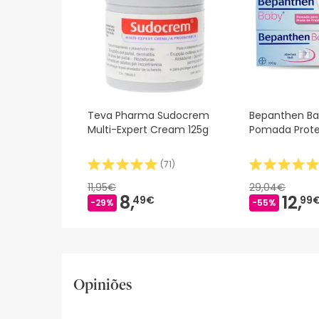
Teva Pharma Sudocrem
Bepanthen Ba
Multi-Expert Cream 125g
Pomada Prote
(
71
)
11,95€
29,04€
8,
12,
49€
99
-29%
-55%
Opiniões