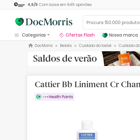
4,5
/
5
Com base em
645
opiniões
categorias
Ofertas Flash
Nossa marca
DocMorris
Bebés
Cuidado do bebé
Cuidado do
Dermocosmetica
Nossa marca
Solares
Cattier Bb Liniment Cr Ch
Medicamentos
Health Points
Cosmética
Saúde
Higiene
Dietética