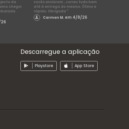
ajecto da
vocês enviaram , correu tudo bem
como chegoi
até á entrega do mesmo. Ótimo e
mbalada.
rápido. Obrigada "
em 4/8/26
Carmen M.
/26
Descarregue a aplicação
Playstore
App Store