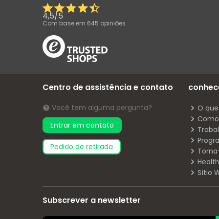
4,5
/
5
Com base em
645
opiniões
Centro de assistência e contato
conhec
Você tem alguma pergunta?
O que
Como 
Entrar em contato
Traba
Progr
pedido de retirada
Torna
Health
Sítio
Subscrever a newsletter