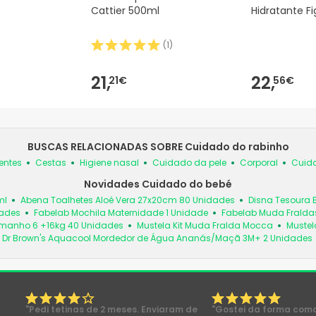
Cattier 500ml
Hidratante F
(
1
)
21,
22,
21€
56€
BUSCAS RELACIONADAS SOBRE Cuidado do rabinho
entes
Cestas
Higiene nasal
Cuidado da pele
Corporal
Cuida
Novidades Cuidado do bebé
ml
Abena Toalhetes Aloé Vera 27x20cm 80 Unidades
Disna Tesoura 
dades
Fabelab Mochila Maternidade 1 Unidade
Fabelab Muda Fraldas
manho 6 +16kg 40 Unidades
Mustela Kit Muda Fralda Mocca
Mustel
Dr Brown's Aquacool Mordedor de Água Ananás/Maçã 3M+ 2 Unidades
"Pedi tetinas de 2 meses. Enviaram de
"Gostei da forma com