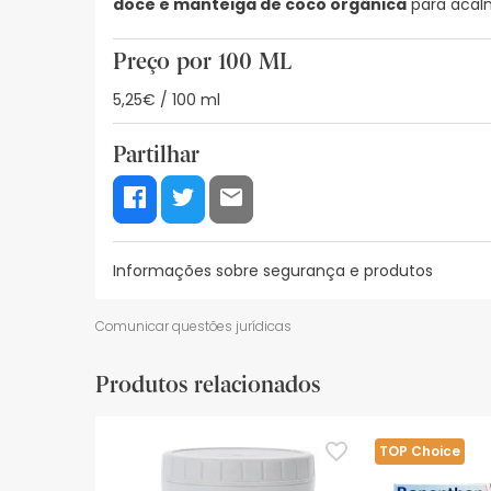
doce e manteiga de coco orgânica
para acalm
Preço por 100 ML
5,25€ / 100 ml
Partilhar
Informações sobre segurança e produtos
Recursos de segurança visual
Dados do fabrica
Comunicar questões jurídicas
Recursos de segurança visual
Produtos relacionados
De momento, não dispomos de imagens de segura
actualizações. Entretanto, recomendamos que le
sobre segurança, não hesites em contactar-nos.
TOP Choice