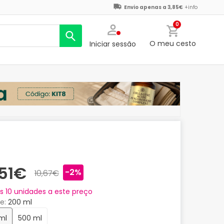
Envio apenas a 3,85€
+info
0
O meu cesto
Iniciar sessão
,51€
-2%
10,67€
as
10
unidades a este preço
e
200 ml
 ml
500 ml