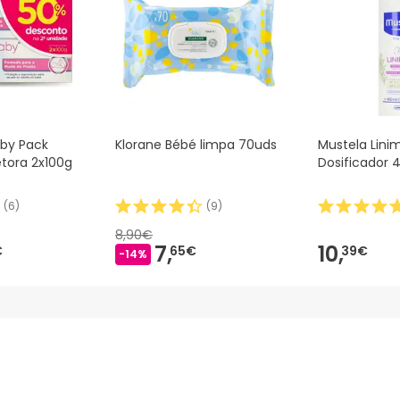
by Pack
Klorane Bébé limpa 70uds
Mustela Lini
tora 2x100g
Dosificador 
(
6
)
(
9
)
8,90€
7,
10,
€
65€
39€
-14%