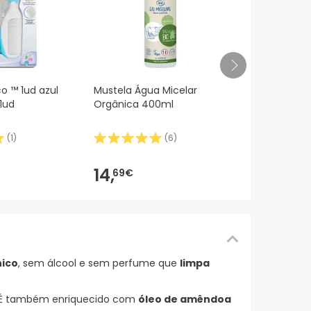
Máscara Esf
o ™ 1ud azul
Mustela Água Micelar
Uriage T/10
1ud
Orgânica 400ml
(
1
)
(
6
)
19,99€
12,
0
-40%
14,
69€
nico
, sem álcool e sem perfume que
limpa
 É também enriquecido com
óleo de amêndoa