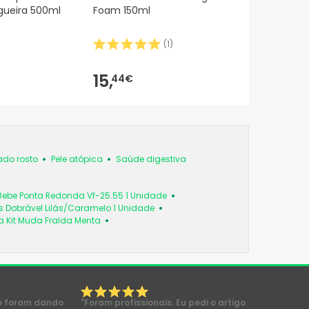
igueira 500ml
Foam 150ml
(
1
)
15,
44€
do rosto
Pele atópica
Saúde digestiva
Bebe Ponta Redonda Vf-25.55 1 Unidade
 Dobrável Lilás/Caramelo 1 Unidade
a Kit Muda Fralda Menta
o foram dando
"Foram profissionais. Eu pedi o artigo