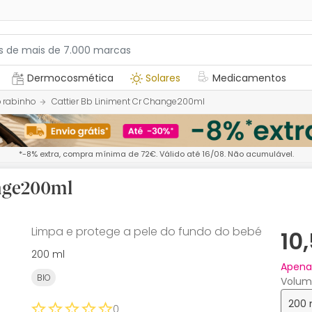
Dermocosmética
Solares
Medicamentos
 rabinho
Cattier Bb Liniment Cr Change200ml
*-8% extra, compra mínima de 72€. Válido até 16/08. Não acumulável.
ange200ml
Limpa e protege a pele do fundo do bebé
10
200 ml
Apen
BIO
Volum
200
0