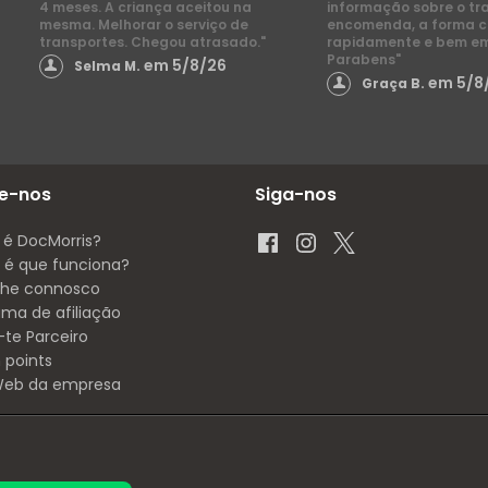
4 meses. A criança aceitou na
informação sobre o tr
mesma. Melhorar o serviço de
encomenda, a forma 
transportes. Chegou atrasado."
rapidamente e bem e
Parabens"
em 5/8/26
Selma M.
em 5/8
Graça B.
e-nos
Siga-nos
 é DocMorris?
é que funciona?
lhe connosco
ama de afiliação
-te Parceiro
 points
 Web da empresa