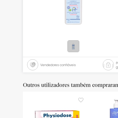
Bebés
Ótica
Ortopedia
Ervanária
Cosmética natural
Promoções
Vendedores confiáveis
g
Marcas
Mais vendidos
Outros utilizadores também comprara
Health points
Blog