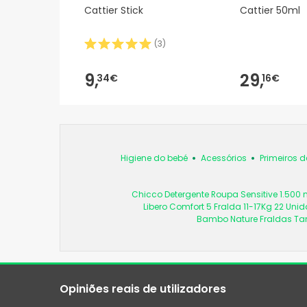
Cattier Stick
Cattier 50ml
(
3
)
9,
29,
34€
16€
Higiene do bebé
Acessórios
Primeiros d
Chicco Detergente Roupa Sensitive 1.500 
Libero Comfort 5 Fralda 11-17Kg 22 Uni
Bambo Nature Fraldas Ta
Opiniões reais de utilizadores