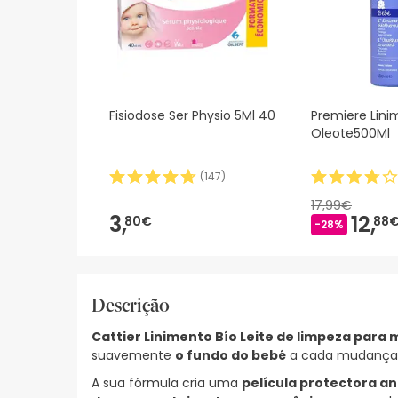
Fisiodose Ser Physio 5Ml 40
Premiere Lin
Oleote500Ml
(
147
)
17,99€
3,
12,
80€
88
-28%
Descrição
Cattier Linimento Bío Leite de limpeza para
suavemente
o fundo do bebé
a cada mudança d
A sua fórmula cria uma
película protectora a