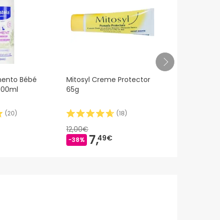
mento Bébé
Mitosyl Creme Protector
Mustela Toal
400ml
65g
Limpiadoras
Compostabl
(
20
)
(
18
)
12,00€
7,12€
7,
4,
49€
76
-38%
-33%