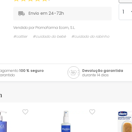
Envio em 24-72h
Vendido por
PromoFarma Ecom, S.L.
#cattier
#cuidado do bebé
#cuidado do rabinho
Pagamento
100 % seguro
Devolução garantida
arantido
durante 14 dias
m