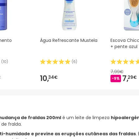
imento
Água Refrescante Mustela
Escova Chicc
+ pente azul 
(
10
)
(
6
)
7,99€
10,
7,
€
34€
29€
-9%
 mudança de fraldas 200ml
é um leite de limpeza
hipoalergé
e fralda.
nti-humidade e previne as erupções cutâneas das fraldas
.