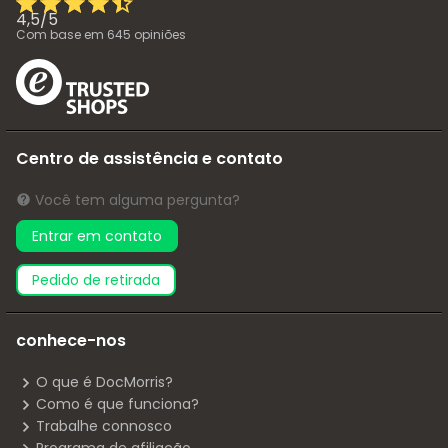
4,5
/
5
Com base em
645
opiniões
Centro de assistência e contato
Você tem alguma pergunta?
Entrar em contato
pedido de retirada
conhece-nos
O que é DocMorris?
Como é que funciona?
Trabalhe connosco