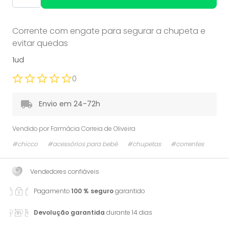
Corrente com engate para segurar a chupeta e
evitar quedas
1ud
0
Envio em 24-72h
Vendido por
Farmácia Correia de Oliveira
#chicco
#acessórios para bebé
#chupetas
#correntes
Vendedores confiáveis
Pagamento
100 % seguro
garantido
Devolução garantida
durante 14 dias