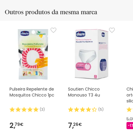
Outros produtos da mesma marca
Pulseira Repelente de
Soutien Chicco
Ch
Mosquitos Chicco 1pc
Monouso T3 4u
or
sil
(
3
)
(
5
)
5,
2,
7,
79€
26€
-1