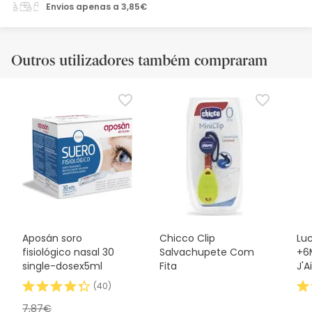
Envios apenas a 3,85€
Outros utilizadores também compraram
Aposán soro
Chicco Clip
Lu
fisiológico nasal 30
Salvachupete Com
+6
single-dosex5ml
Fita
J'
(
40
)
7,87€