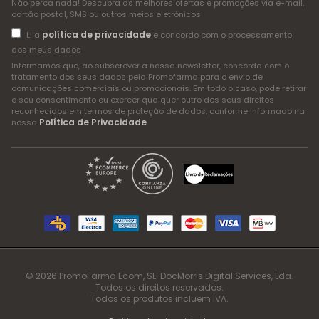
Não perca nada! Descubra as melhores ofertas e promoções via e-mail,
cartão postal, SMS ou outros meios eletrónicos
política de privacidade
Li a
e concordo com o processamento
dos meus dados
Informamos que, ao subscrever a nossa newsletter, concorda com o
tratamento dos seus dados pela Promofarma para o envio de
comunicações comerciais ou promocionais. Em todo o caso, pode retirar
o seu consentimento ou exercer qualquer outro dos seus direitos
reconhecidos em termos de proteção de dados, conforme informado na
Política de Privacidade
nossa
.
© 2026 PromoFarma Ecom, SL. DocMorris Digital Services, Lda.
Todos os direitos reservados.
Todos os produtos incluem IVA.