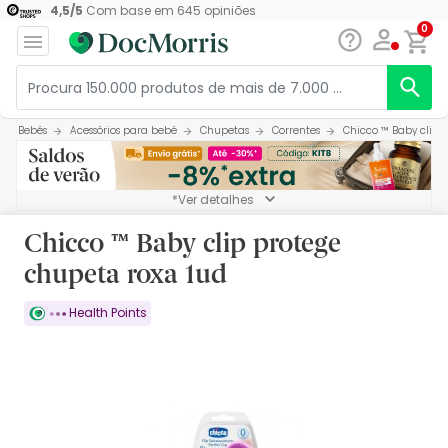
4,5
/
5
Com base em
645
opiniões
0
Bebés
Acessórios para bebé
Chupetas
Correntes
Chicco ™ Baby clip 
*Ver detalhes
Chicco ™ Baby clip protege
chupeta roxa 1ud
Health Points