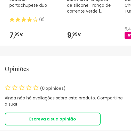
portachupete duo
de silicone Trança de
Ch
corrente verde 1
Tu
unidade
(
8
)
6,
7,
9,
99€
99€
-6
Opiniões
(0 opiniões)
Ainda não há avaliações sobre este produto. Compartilhe
a sua!
Escreva a sua opinião