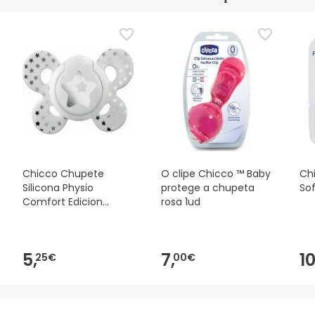
Chicco Chupete
O clipe Chicco ™ Baby
Chi
Silicona Physio
protege a chupeta
Sof
Comfort Edicion
rosa 1ud
Navidad +12m
5,
7,
10
25€
00€