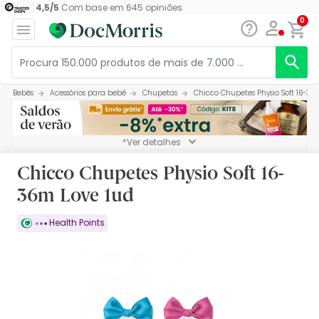
4,5
/
5
Com base em
645
opiniões
0
Bebés
Acessórios para bebé
Chupetas
Chicco Chupetes Physio Soft 16-36
*Ver detalhes
Chicco Chupetes Physio Soft 16-
36m Love 1ud
Health Points