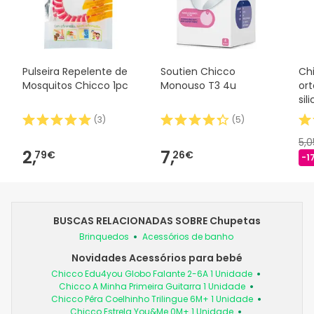
Pulseira Repelente de
Soutien Chicco
Ch
Mosquitos Chicco 1pc
Monouso T3 4u
or
sil
(
3
)
(
5
)
5,
2,
7,
79€
26€
-1
BUSCAS RELACIONADAS SOBRE Chupetas
Brinquedos
Acessórios de banho
Novidades Acessórios para bebé
Chicco Edu4you Globo Falante 2-6A 1 Unidade
Chicco A Minha Primeira Guitarra 1 Unidade
Chicco Pêra Coelhinho Trilingue 6M+ 1 Unidade
Chicco Estrela You&Me 0M+ 1 Unidade