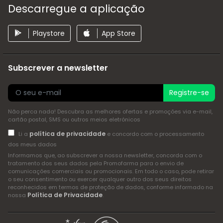
Descarregue a aplicação
Playstore
App Store
Subscrever a newsletter
Registre-se
Não perca nada! Descubra as melhores ofertas e promoções via e-mail,
cartão postal, SMS ou outros meios eletrónicos
política de privacidade
Li a
e concordo com o processamento
dos meus dados
Informamos que, ao subscrever a nossa newsletter, concorda com o
tratamento dos seus dados pela Promofarma para o envio de
comunicações comerciais ou promocionais. Em todo o caso, pode retirar
o seu consentimento ou exercer qualquer outro dos seus direitos
reconhecidos em termos de proteção de dados, conforme informado na
Política de Privacidade
nossa
.