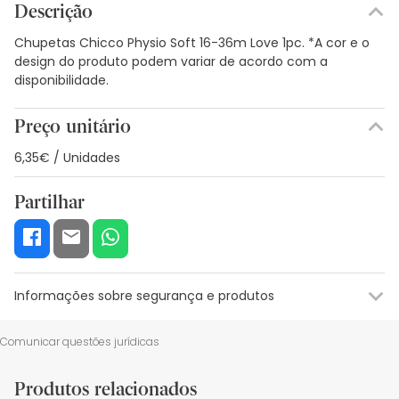
Descrição
Chupetas Chicco Physio Soft 16-36m Love 1pc. *A cor e o
design do produto podem variar de acordo com a
disponibilidade.
Preço unitário
6,35€ / Unidades
Partilhar
Informações sobre segurança e produtos
Recursos de segurança visual
Dados do fabricante
Gestor o
Comunicar questões jurídicas
Recursos de segurança visual
Produtos relacionados