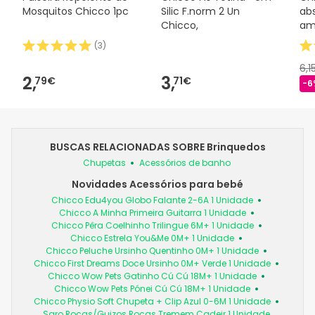
Mosquitos Chicco 1pc
Silic F.norm 2 Un
ab
Chicco,
am
(
3
)
6,1
2,
3,
79€
71€
-6
BUSCAS RELACIONADAS SOBRE Brinquedos
Chupetas
Acessórios de banho
Novidades Acessórios para bebé
Chicco Edu4you Globo Falante 2-6A 1 Unidade
Chicco A Minha Primeira Guitarra 1 Unidade
Chicco Pêra Coelhinho Trilingue 6M+ 1 Unidade
Chicco Estrela You&Me 0M+ 1 Unidade
Chicco Peluche Ursinho Quentinho 0M+ 1 Unidade
Chicco First Dreams Doce Ursinho 0M+ Verde 1 Unidade
Chicco Wow Pets Gatinho Cú Cú 18M+ 1 Unidade
Chicco Wow Pets Pónei Cú Cú 18M+ 1 Unidade
Chicco Physio Soft Chupeta + Clip Azul 0-6M 1 Unidade
Saro Rocas/Guizos Rocas Tremem Cadeir 1 Unidade