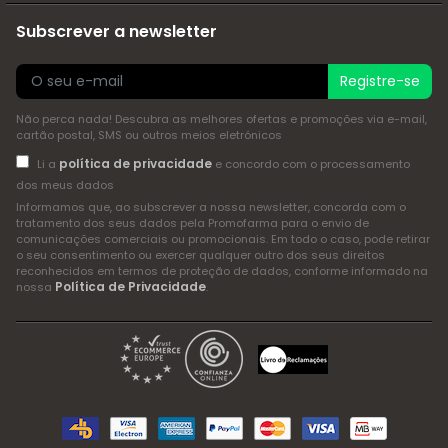
Subscrever a newsletter
Registre-se
Não perca nada! Descubra as melhores ofertas e promoções via e-mail,
cartão postal, SMS ou outros meios eletrónicos
política de privacidade
Li a
e concordo com o processamento
dos meus dados
Informamos que, ao subscrever a nossa newsletter, concorda com o
tratamento dos seus dados pela Promofarma para o envio de
comunicações comerciais ou promocionais. Em todo o caso, pode retirar
o seu consentimento ou exercer qualquer outro dos seus direitos
reconhecidos em termos de proteção de dados, conforme informado na
Política de Privacidade
nossa
.