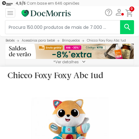
4,5
/
5
Com base em
646
opiniões
0
Bebés
Acessórios para bebé
Brinquedos
Chicco Foxy Foxy Abc 1ud
*Ver detalhes
Chicco Foxy Foxy Abc 1ud