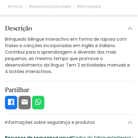
#chicco
#acessórios para bebé
#brinquedos
Descrição
Brinquedo bilingue interactivo em forma de raposa com
frases e canções incorporadas em inglês e italiano.
Contribui para a aprendizagem e diversão dos mais
pequenos, ao mesmo tempo que promove o
desenvolvimento da língua. Tem 3 actividades manuais e
4 botões interactivos.
Partilhar
Informações sobre segurança e produtos
Recursos de segurança visual
Dados do fabricante
Gestor o