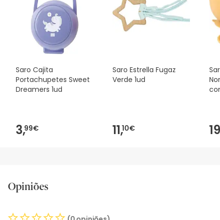
Saro Cajita
Saro Estrella Fugaz
Sa
Portachupetes Sweet
Verde 1ud
No
Dreamers 1ud
co
3,
11,
19
99€
10€
Opiniões
(0 opiniões)