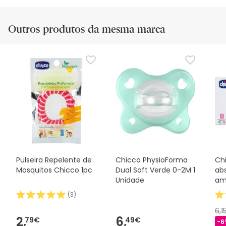
Outros produtos da mesma marca
Pulseira Repelente de
Chicco PhysioForma
Ch
Mosquitos Chicco 1pc
Dual Soft Verde 0-2M 1
ab
Unidade
am
(
3
)
6,1
2,
6,
79€
49€
-6