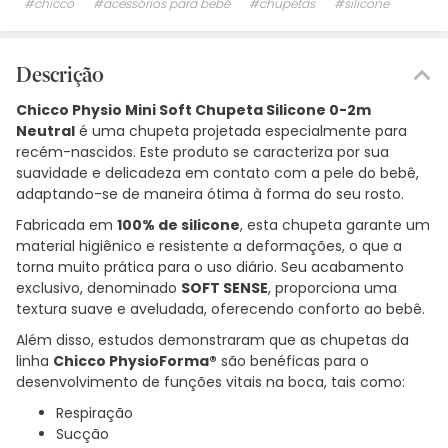
#chicco
#acessórios para bebé
#chupetas
#silicone
Descrição
Chicco Physio Mini Soft Chupeta Silicone 0-2m
Neutral
é uma chupeta projetada especialmente para
recém-nascidos. Este produto se caracteriza por sua
suavidade e delicadeza em contato com a pele do bebê,
adaptando-se de maneira ótima à forma do seu rosto.
Fabricada em
100% de silicone
, esta chupeta garante um
material higiênico e resistente a deformações, o que a
torna muito prática para o uso diário. Seu acabamento
exclusivo, denominado
SOFT SENSE
, proporciona uma
textura suave e aveludada, oferecendo conforto ao bebê.
Além disso, estudos demonstraram que as chupetas da
linha
Chicco PhysioForma®
são benéficas para o
desenvolvimento de funções vitais na boca, tais como:
Respiração
Sucção