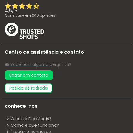
4,5
/
5
Com base em
646
opiniões
Centro de assistência e contato
Você tem alguma pergunta?
Entrar em contato
pedido de retirada
conhece-nos
O que é DocMorris?
Como é que funciona?
Trabalhe connosco