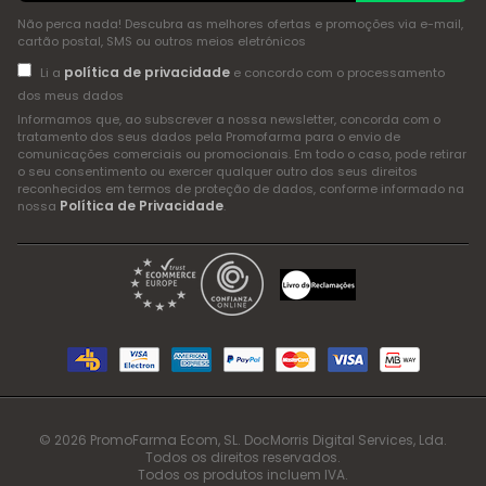
Não perca nada! Descubra as melhores ofertas e promoções via e-mail,
cartão postal, SMS ou outros meios eletrónicos
política de privacidade
Li a
e concordo com o processamento
dos meus dados
Informamos que, ao subscrever a nossa newsletter, concorda com o
tratamento dos seus dados pela Promofarma para o envio de
comunicações comerciais ou promocionais. Em todo o caso, pode retirar
o seu consentimento ou exercer qualquer outro dos seus direitos
reconhecidos em termos de proteção de dados, conforme informado na
Política de Privacidade
nossa
.
© 2026 PromoFarma Ecom, SL. DocMorris Digital Services, Lda.
Todos os direitos reservados.
Todos os produtos incluem IVA.