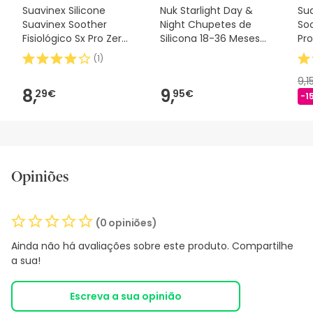
Suavinex Silicone
Nuk Starlight Day &
Sua
Suavinex Soother
Night Chupetes de
Soo
Fisiológico Sx Pro Zero
Silicona 18-36 Meses
Pro
2m 1 peça
2uds
(
1
)
9,1
8,
9,
29€
95€
-1
Opiniões
(0 opiniões)
Ainda não há avaliações sobre este produto. Compartilhe
a sua!
Escreva a sua opinião