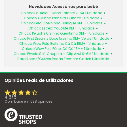
Novidades Acessórios para bebé
Chicco Edu4you Globo Falante 2-6A 1 Unidade
Chicco A Minha Primeira Guitarra 1 Unidade
Chicco Pêra Coelhinho Trilingue 6M+ 1 Unidade
Chicco Estrela You&Me 0M+ 1 Unidade
Chicco Peluche Ursinho Quentinho 0M+ 1 Unidade
Chicco First Dreams Doce Ursinho 0M+ Verde 1 Unidade
Chicco Wow Pets Gatinho Cú Cú 18M+ 1 Unidade
Chicco Wow Pets Pónei Cú Cú 18M+ 1 Unidade
Chicco Physio Soft Chupeta + Clip Azul 0-6M 1 Unidade
Saro Rocas/Guizos Rocas Tremem Cadeir 1 Unidade
Opiniões reais de utilizadores
4,5
/
5
Com base em
638
opiniões