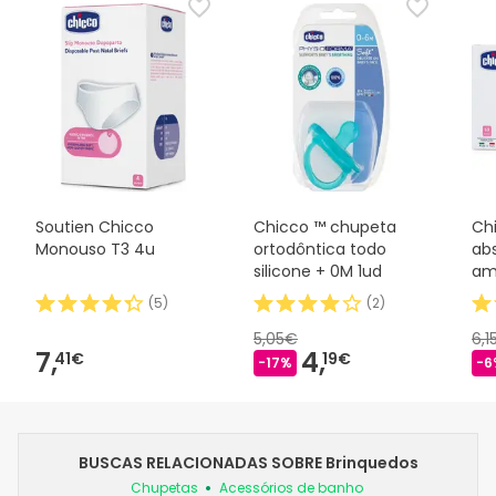
Soutien Chicco
Chicco ™ chupeta
Ch
Monouso T3 4u
ortodôntica todo
ab
silicone + 0M 1ud
am
(
5
)
(
2
)
5,05€
6,1
7,
4,
41€
19€
-17%
-6
BUSCAS RELACIONADAS SOBRE Brinquedos
Chupetas
Acessórios de banho