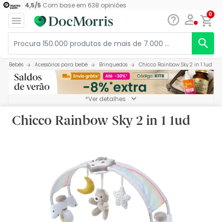
4,5
/
5
Com base em
638
opiniões
0
Bebés
Acessórios para bebé
Brinquedos
Chicco Rainbow Sky 2 in 1 1ud
*Ver detalhes
Chicco Rainbow Sky 2 in 1 1ud