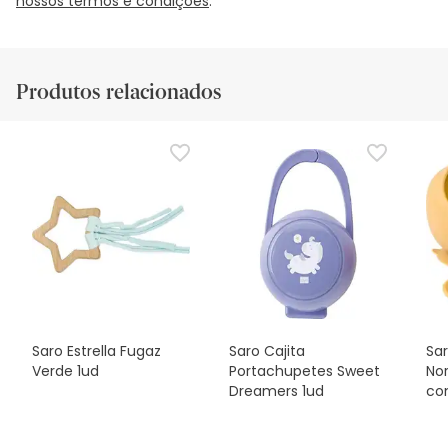
nossos termos e condições
.
Produtos relacionados
Saro Estrella Fugaz
Saro Cajita
Sa
Verde 1ud
Portachupetes Sweet
No
Dreamers 1ud
co