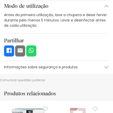
Modo de utilização
Antes da primeira utilização, lave a chupeta e deixe ferver
durante pelo menos 5 minutos. Lavar e desinfectar antes
de cada utilização.
Partilhar
Informações sobre segurança e produtos
Recursos de segurança visual
Dados do fabricante
Gestor o
Comunicar questões jurídicas
Recursos de segurança visual
Produtos relacionados
De momento, não dispomos de imagens de segurança
para este produto, mas estamos a trabalhar nisso.
Recomendamos que voltes mais tarde para veres as
actualizações. Entretanto, recomendamos que leias as