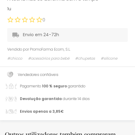
1u
0
Envio em 24-72h
Vendido por
PromoFarma Ecom, S.L.
#chicco
#acessórios para bebé
#chupetas
#silicone
Vendedores confiáveis
Pagamento
100 % seguro
garantido
Devolução garantida
durante 14 dias
Envios apenas a 3,85€
Outros utilizadores também compraram