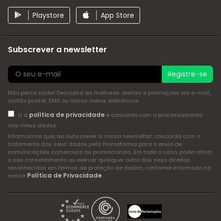
Playstore
App Store
Subscrever a newsletter
Registre-se
Não perca nada! Descubra as melhores ofertas e promoções via e-mail,
cartão postal, SMS ou outros meios eletrónicos
política de privacidade
Li a
e concordo com o processamento
dos meus dados
Informamos que, ao subscrever a nossa newsletter, concorda com o
tratamento dos seus dados pela Promofarma para o envio de
comunicações comerciais ou promocionais. Em todo o caso, pode retirar
o seu consentimento ou exercer qualquer outro dos seus direitos
reconhecidos em termos de proteção de dados, conforme informado na
Política de Privacidade
nossa
.