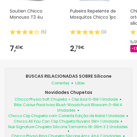
Soutien Chicco
Pulseira Repelente de
Ch
Monouso T3 4u
Mosquitos Chicco 1pc
or
sil
(
5
)
(
3
)
5,
7,
2,
41€
79€
-1
BUSCAS RELACIONADAS SOBRE Silicone
Correntes
Látex
Novidades Chupetas
Chicco Physio Soft Chupeta + Clip Azul 0-6M 1 Unidade
Bibs Colour Pack Ivory Blush Woodchuck Blossom 0-6M 4
Unidades
Chicco Clip Chupeta com Corrente Edição de Natal 1 Unidade
Chicco All You Can Clip Chupeta Nuvens 0M+ 1 Unidade
Nuk Signature Chupeta Silicone Tamanho 18-36m 3 2 Unidades
Chicco Physio Ring Chupeta Silicone 4m+ Azul 2 Unidades