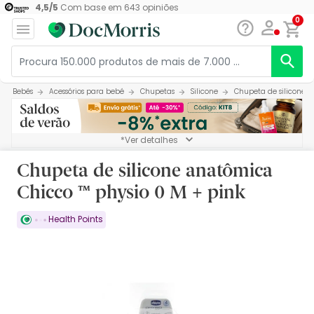
4,5
/
5
Com base em
643
opiniões
0
Bebés
Acessórios para bebé
Chupetas
Silicone
Chupeta de silicone a
*Ver detalhes
Chupeta de silicone anatômica
Chicco ™ physio 0 M + pink
Health Points