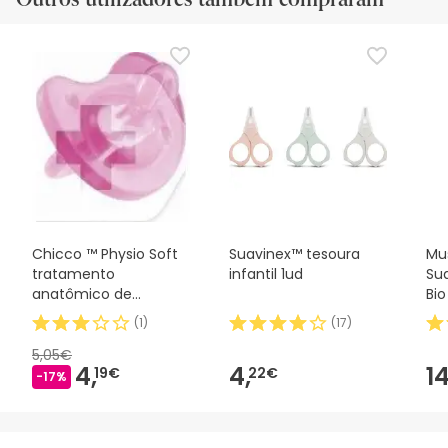
Chicco ™ Physio Soft
Suavinex™ tesoura
Mu
tratamento
infantil 1ud
Su
anatômico de
Bi
chupeta 4M + rosa
(
1
)
(
17
)
5,05€
4,
4,
14
19€
22€
-17%