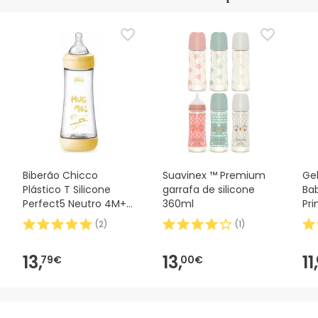
Biberão Chicco
Suavinex ™ Premium
Gel
Plástico T Silicone
garrafa de silicone
Ba
Perfect5 Neutro 4M+
360ml
Pr
Fluxo rápido 300ml
Ge
(
2
)
(
1
)
13,
13,
11,
79€
00€