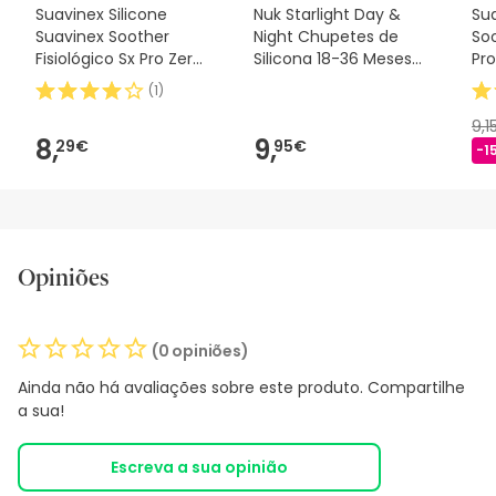
Suavinex Silicone
Nuk Starlight Day &
Sua
Suavinex Soother
Night Chupetes de
Soo
Fisiológico Sx Pro Zero
Silicona 18-36 Meses
Pro
2m 1 peça
2uds
(
1
)
9,1
8,
9,
29€
95€
-1
Opiniões
(0 opiniões)
Ainda não há avaliações sobre este produto. Compartilhe
a sua!
Escreva a sua opinião