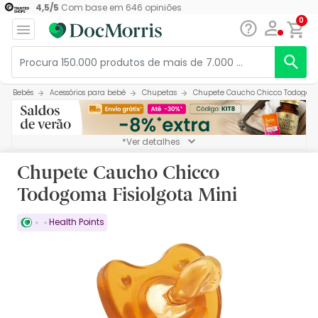
4,5
/
5
Com base em
646
opiniões
0
Bebés
Acessórios para bebé
Chupetas
Chupete Caucho Chicco Todogoma 
*Ver detalhes
Chupete Caucho Chicco
Todogoma Fisiolgota Mini
Health Points