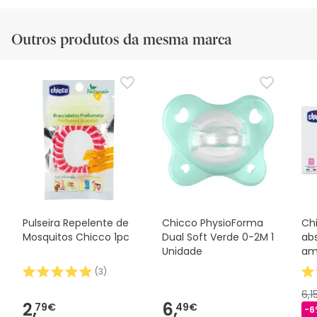
Outros produtos da mesma marca
Pulseira Repelente de
Chicco PhysioForma
Ch
Mosquitos Chicco 1pc
Dual Soft Verde 0-2M 1
ab
Unidade
am
(
3
)
6,1
2,
6,
79€
49€
-6