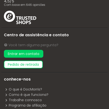
4,5
/
5
Com base em
646
opiniões
Centro de assistência e contato
Você tem alguma pergunta?
Entrar em contato
pedido de retirada
conhece-nos
O que é DocMorris?
Como é que funciona?
Trabalhe connosco
Programa de afiliação