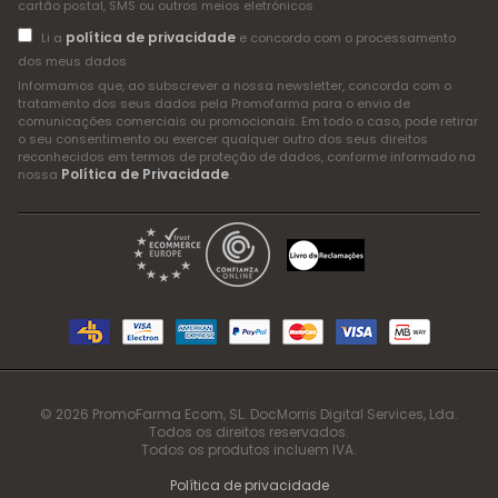
cartão postal, SMS ou outros meios eletrónicos
política de privacidade
Li a
e concordo com o processamento
dos meus dados
Informamos que, ao subscrever a nossa newsletter, concorda com o
tratamento dos seus dados pela Promofarma para o envio de
comunicações comerciais ou promocionais. Em todo o caso, pode retirar
o seu consentimento ou exercer qualquer outro dos seus direitos
reconhecidos em termos de proteção de dados, conforme informado na
Política de Privacidade
nossa
.
© 2026 PromoFarma Ecom, SL. DocMorris Digital Services, Lda.
Todos os direitos reservados.
Todos os produtos incluem IVA.
Política de privacidade