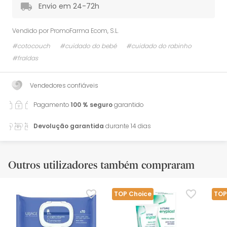
Envio em 24-72h
Vendido por
PromoFarma Ecom, S.L.
#cotocouch
#cuidado do bebé
#cuidado do rabinho
#fraldas
Vendedores confiáveis
Pagamento
100 % seguro
garantido
Devolução garantida
durante 14 dias
Outros utilizadores também compraram
TOP Choice
TOP