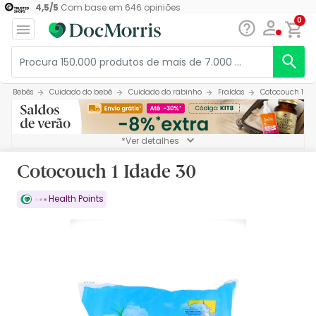
4,5
/
5
Com base em
646
opiniões
0
Bebés
Cuidado do bebé
Cuidado do rabinho
Fraldas
Cotocouch 1 Id
*Ver detalhes
Cotocouch 1 Idade 30
Health Points