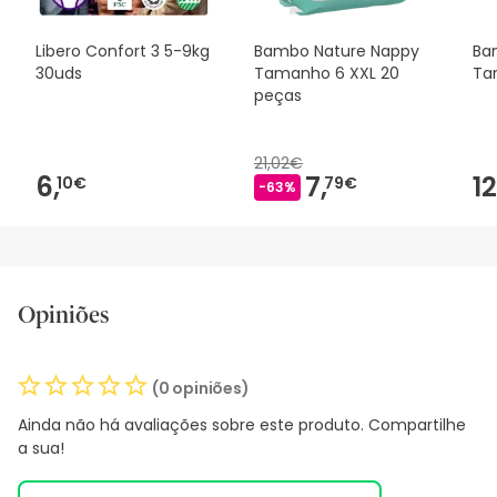
Libero Confort 3 5-9kg
Bambo Nature Nappy
Ba
30uds
Tamanho 6 XXL 20
Ta
peças
21,02€
6,
7,
12
10€
79€
-63%
Opiniões
(0 opiniões)
Ainda não há avaliações sobre este produto. Compartilhe
a sua!