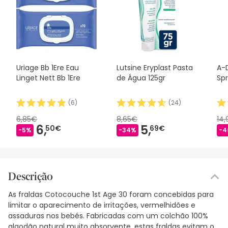
Uriage Bb 1Ere Eau
Lutsine Eryplast Pasta
A-
Linget Nett Bb 1Ere
de Água 125gr
Sp
(
6
)
(
24
)
6,85€
8,65€
14
6,
5,
50€
69€
-5%
-34%
-4
Descrição
As fraldas Cotocouche 1st Age 30 foram concebidas para
limitar o aparecimento de irritações, vermelhidões e
assaduras nos bebés. Fabricadas com um colchão 100%
algodão natural muito absorvente, estas fraldas evitam o