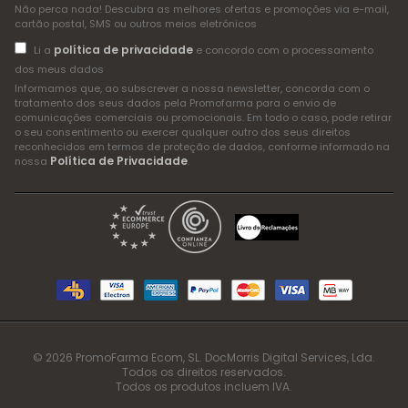
Não perca nada! Descubra as melhores ofertas e promoções via e-mail,
cartão postal, SMS ou outros meios eletrónicos
política de privacidade
Li a
e concordo com o processamento
dos meus dados
Informamos que, ao subscrever a nossa newsletter, concorda com o
tratamento dos seus dados pela Promofarma para o envio de
comunicações comerciais ou promocionais. Em todo o caso, pode retirar
o seu consentimento ou exercer qualquer outro dos seus direitos
reconhecidos em termos de proteção de dados, conforme informado na
Política de Privacidade
nossa
.
© 2026 PromoFarma Ecom, SL. DocMorris Digital Services, Lda.
Todos os direitos reservados.
Todos os produtos incluem IVA.