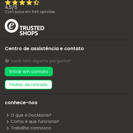
4,5
/
5
Com base em
646
opiniões
Centro de assistência e contato
Você tem alguma pergunta?
Entrar em contato
pedido de retirada
conhece-nos
O que é DocMorris?
Como é que funciona?
Trabalhe connosco