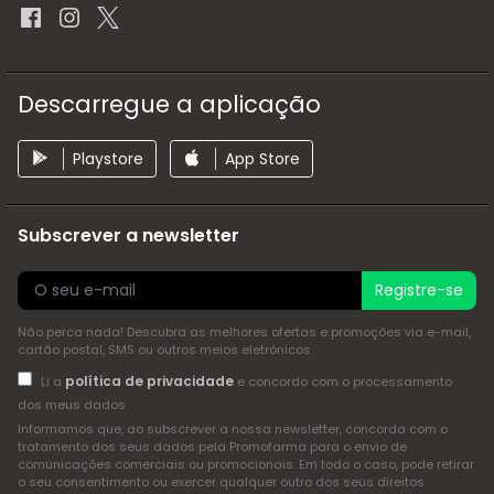
Descarregue a aplicação
Playstore
App Store
Subscrever a newsletter
Registre-se
Não perca nada! Descubra as melhores ofertas e promoções via e-mail,
cartão postal, SMS ou outros meios eletrónicos
política de privacidade
Li a
e concordo com o processamento
dos meus dados
Informamos que, ao subscrever a nossa newsletter, concorda com o
tratamento dos seus dados pela Promofarma para o envio de
comunicações comerciais ou promocionais. Em todo o caso, pode retirar
o seu consentimento ou exercer qualquer outro dos seus direitos