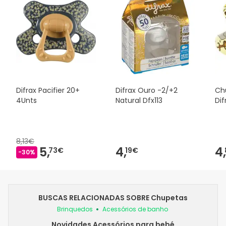
Difrax Pacifier 20+
Difrax Ouro -2/+2
Ch
4Unts
Natural Dfx113
Di
8,13€
5,
4,
4,
73€
19€
-30%
BUSCAS RELACIONADAS SOBRE Chupetas
Brinquedos
Acessórios de banho
Novidades Acessórios para bebé