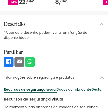
22,
8,
44€
79€
-24%
-4
Descrição
*A cor ou o desenho podem variar em função da
disponibilidade.
Partilhar
Informações sobre segurança e produtos
Recursos de segurança visual
Dados do fabricante
Gestor o
Recursos de segurança visual
De momento, não dispomos de imagens de segurança