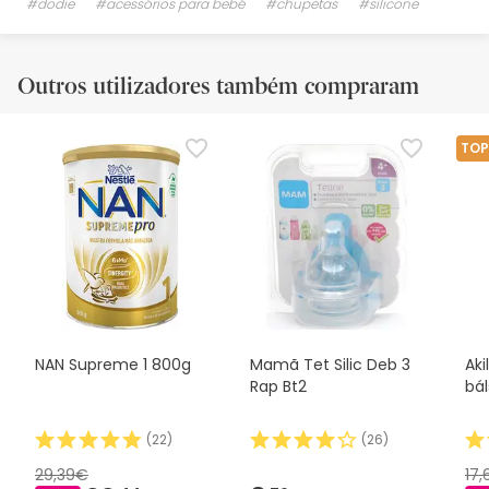
#dodie
#acessórios para bebé
#chupetas
#silicone
Outros utilizadores também compraram
TOP
NAN Supreme 1 800g
Mamã Tet Silic Deb 3
Aki
Rap Bt2
bá
(
22
)
(
26
)
29,39€
17