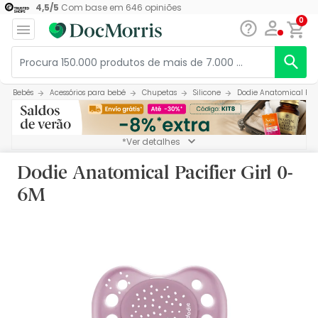
4,5
/
5
Com base em
646
opiniões
0
Bebés
Acessórios para bebé
Chupetas
Silicone
Dodie Anatomical Paci
*Ver detalhes
Dodie Anatomical Pacifier Girl 0-
6M