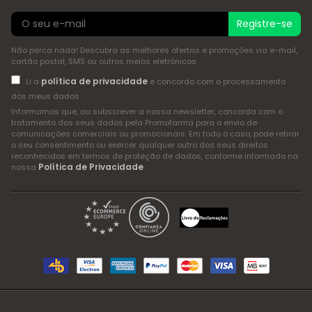
Registre-se
Não perca nada! Descubra as melhores ofertas e promoções via e-mail,
cartão postal, SMS ou outros meios eletrónicos
política de privacidade
Li a
e concordo com o processamento
dos meus dados
Informamos que, ao subscrever a nossa newsletter, concorda com o
tratamento dos seus dados pela Promofarma para o envio de
comunicações comerciais ou promocionais. Em todo o caso, pode retirar
o seu consentimento ou exercer qualquer outro dos seus direitos
reconhecidos em termos de proteção de dados, conforme informado na
Política de Privacidade
nossa
.