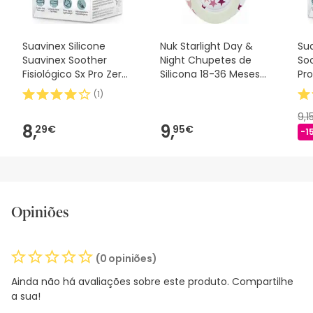
Suavinex Silicone
Nuk Starlight Day &
Sua
Suavinex Soother
Night Chupetes de
Soo
Fisiológico Sx Pro Zero
Silicona 18-36 Meses
Pro
2m 1 peça
2uds
(
1
)
9,1
8,
9,
29€
95€
-1
Opiniões
(0 opiniões)
Ainda não há avaliações sobre este produto. Compartilhe
a sua!