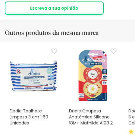
Escreva a sua opinião
Outros produtos da mesma marca
Dodie Toalhete
Dodie Chupeta
Do
Limpeza 3 em 1 60
Anatômica Silicone
3 
Unidades
18M+ Mathilde A108 2
Ca
Unidades