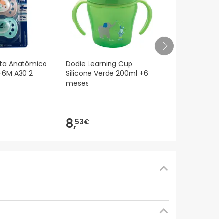
Banho de E
ta Anatômico
Dodie Learning Cup
Pirata Knei
0-6M A30 2
Silicone Verde 200ml +6
meses
1,
75€
8,
53€