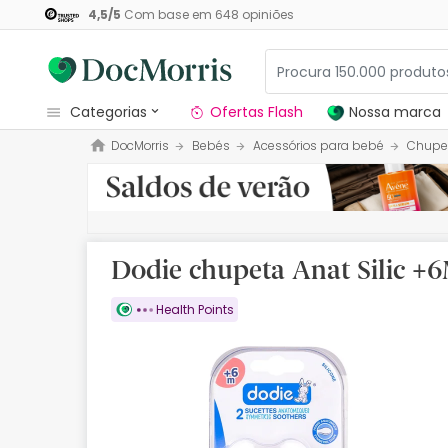
4,5
/
5
Com base em
648
opiniões
categorias
Ofertas Flash
Nossa marca
DocMorris
Bebés
Acessórios para bebé
Chupe
Dermocosmetica
Nossa marca
Solares
Dodie chupeta Anat Silic +6
Medicamentos
Health Points
Cosmética
Saúde
Higiene
Dietética