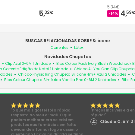
5,34€
5,
4,
32€
59
-14%
BUSCAS RELACIONADAS SOBRE Silicone
Correntes
Látex
Novidades Chupetas
 + Clip Azul 0-6M 1 Unidade
Bibs Colour Pack Ivory Blush Woodchuck
 Corrente Edição de Natal 1 Unidade
Chicco All You Can Clip Chupet
nidades
Chicco Physio Ring Chupeta Silicone 4m+ Azul 2 Unidades
C
Bibs Colour Chupeta Simétrica Vanilla Pine 0-6M 2 Unidades
Bibs Pa
"o que mais gostei foi a rápida
"Preços incríveis e a e
resposta ao meu e-mail. O que
rápida!"
podiam melhorar era se existem
em 31
Cláudia O.
produtos nas farmácias em falta
deviam de informar logo e assim o
cliente não ficava na dúvida se tinha