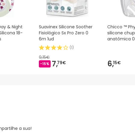
Day & Night
Suavinex Silicone Soother
Chicco ™ Phy
ilicona 18-
Fisiológico Sx Pro Zero 0
silicone chu
s
6m 1ud
anatômica 0
(
1
)
9,15€
7,
6,
79€
15€
-15%
partilhe a sua!