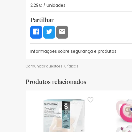
2,29€ / Unidades
Partilhar
Informações sobre segurança e produtos
Recursos de segurança visual
Dados do fabrica
Comunicar questões jurídicas
Recursos de segurança visual
Produtos relacionados
De momento, não dispomos de imagens de segura
actualizações. Entretanto, recomendamos que le
sobre segurança, não hesites em contactar-nos.