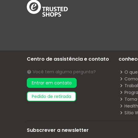
Centro de assistência e contato
conhec
Você tem alguma pergunta?
O que
Como 
Entrar em contato
Traba
Progr
pedido de retirada
Torna
Health
Sítio
Subscrever a newsletter