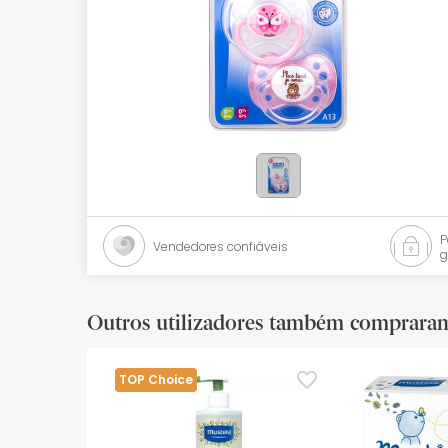
Bebés
Ótica
Ortopedia
Ervanária
Cosmética natural
Promoções
Vendedores confiáveis
g
Marcas
Mais vendidos
Outros utilizadores também comprara
Health points
TOP Choice
Blog