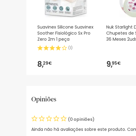
Suavinex Silicone Suavinex
Nuk Starlight 
Soother Fisiológico Sx Pro
Chupetes de S
Zero 2m 1 peça
36 Meses 2ud
(
1
)
8,
9,
29€
95€
Opiniões
(0 opiniões)
Ainda não há avaliações sobre este produto. Com