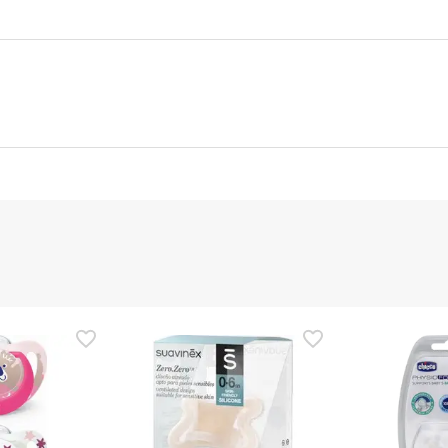
nte
Gestor orçamental
nça para este produto, mas estamos a trabalhar nisso. Reco
ias as informações de segurança que acompanham o produto ant
 Além disso, se desejares, também podes devolver o produto s