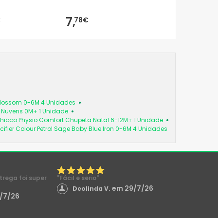
7,
€
78€
 Blossom 0-6M 4 Unidades
a Nuvens 0M+ 1 Unidade
hicco Physio Comfort Chupeta Natal 6-12M+ 1 Unidade
cifier Colour Petrol Sage Baby Blue Iron 0-6M 4 Unidades
ntrega foi super
"Fácil e serio"
em 29/7/26
Deolinda V.
/7/26