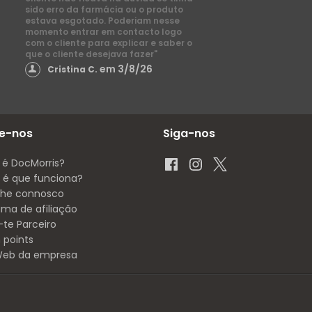
sido erro da farmácia ou o produto
estava esgotado. Poderiam nesse
momento entrar em contacto logo
com o cliente para explicar e saber o
que o cliente desejava fazer"
em 3/8/26
Cristina C.
e-nos
Siga-nos
 é DocMorris?
é que funciona?
lhe connosco
ama de afiliação
-te Parceiro
 points
 Web da empresa