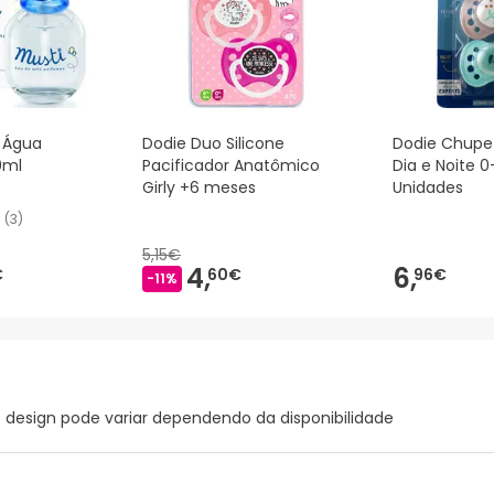
i Água
Dodie Duo Silicone
Dodie Chupe
0ml
Pacificador Anatômico
Dia e Noite 
Girly +6 meses
Unidades
(
3
)
5,15€
4,
6,
€
60€
96€
-11%
o design pode variar dependendo da disponibilidade