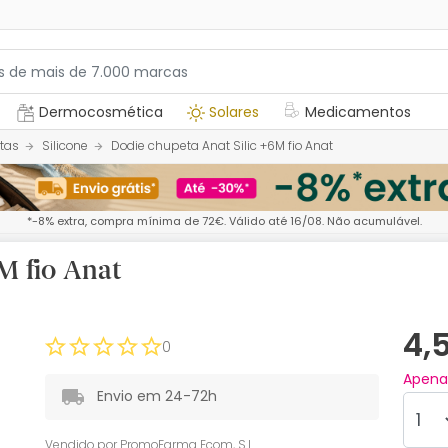
Dermocosmética
Solares
Medicamentos
tas
Silicone
Dodie chupeta Anat Silic +6M fio Anat
*-8% extra, compra mínima de 72€. Válido até 16/08. Não acumulável.
M fio Anat
4,
0
Apen
Envio em 24-72h
Vendido por
PromoFarma Ecom, S.L.