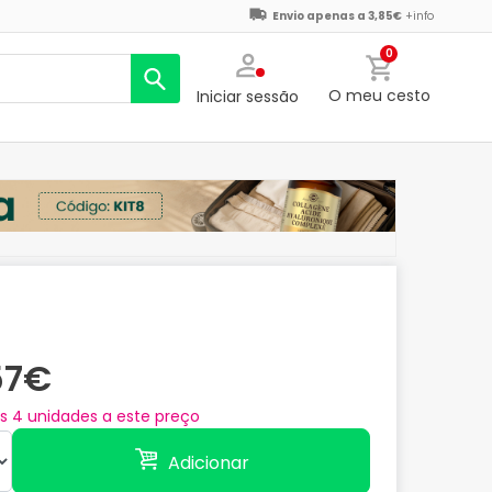
Envio apenas a 3,85€
+info
0
O meu cesto
Iniciar sessão
57€
as
4
unidades a este preço
Adicionar