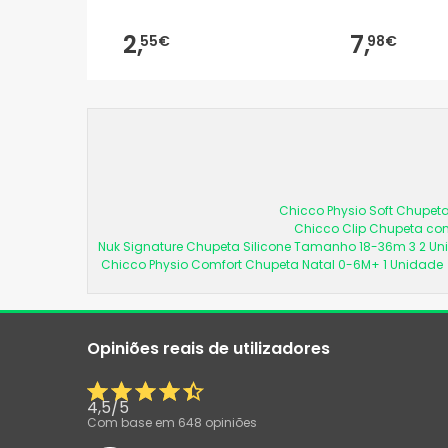
2,
7,
55€
98€
Chicco Physio Soft Chupeta
Chicco Clip Chupeta com
Nuk Signature Chupeta Silicone Tamanho 18-36m 3 2 U
Chicco Physio Comfort Chupeta Natal 0-6M+ 1 Unidade
Opiniões reais de utilizadores
4,5
/
5
Com base em
648
opiniões