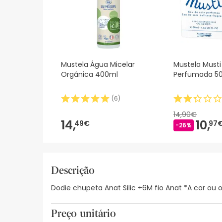
Mustela Água Micelar
Mustela Must
Orgânica 400ml
Perfumada 5
(
6
)
14,90€
14,
10,
49€
97
-26%
Descrição
Dodie chupeta Anat Silic +6M fio Anat *A cor ou 
Preço unitário