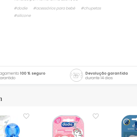
#dodie
#acessórios para bebé
#chupetas
#silicone
Pagamento
100 % seguro
Devolução garantida
arantido
durante 14 dias
m