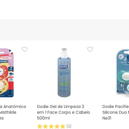
ta Anatômica
Dodie Gel de Limpeza 3
Dodie Pacifie
 Mathilde
em 1 Face Corpo e Cabelo
Silicone Du
es
500ml
Nø31
(
2
)