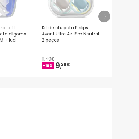
siosoft
Kit de chupeta Philips
Nuk Mommy 
peta allgoma
Avent Ultra Air 18m Neutral
Silicone 0-9
M + 1ud
2 peças
Unidades
11,49€
9,
9,
39€
57€
-18%