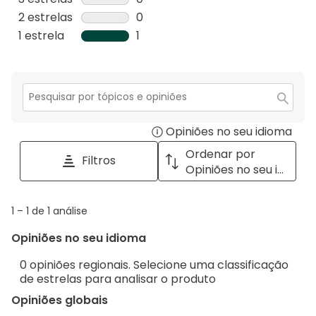
com
análise
0
2 estrelas
estrelas
0
5
com
análise
0
1 estrela
estrelas
1
estrelas.
4
com
análise
1
estrelas.
3
com
análise
estrelas.
2
com
estrelas.
1
Secção
para
estrela.
Opiniões no seu idioma
Disp
pesquisar
tópicos
a
Ordenar por
Filtros
e
pop
Opiniões no seu idioma
opiniões
with
info
1
1
–
1 de 1
análise
abou
to
Regi
Opiniões no seu idioma
1
Sort.
de
0 opiniões regionais. Selecione uma classificação
1
de estrelas para analisar o produto
análise
Opiniões globais