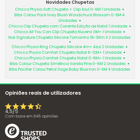
Novidades Chupetas
Chicco Physio Soft Chupeta + Clip Azul 0-6M 1 Unidade
Bibs Colour Pack Ivory Blush Woodchuck Blossom 0-6M 4
Unidades
Chicco Clip Chupeta com Corrente Edição de Natal 1 Unidade
Chicco All You Can Clip Chupeta Nuvens 0M+ 1 Unidade
Nuk Signature Chupeta Silicone Tamanho 18-36m 3 2 Unidades
Chicco Physio Ring Chupeta Silicone 4m+ Azul 2 Unidades
Chicco Physio Comfort Chupeta Natal 6-12M+ 1 Unidade
Chicco Physio Comfort Chupeta Natal 0-6M+ 1 Unidade
Bibs Colour Chupeta Simétrica Vanilla Pine 0-6M 2 Unidades
Bibs Pacifier Colour Petrol Sage Baby Blue Iron 0-6M 4 Unidades
Opiniões reais de utilizadores
4,5
/
5
Com base em
645
opiniões