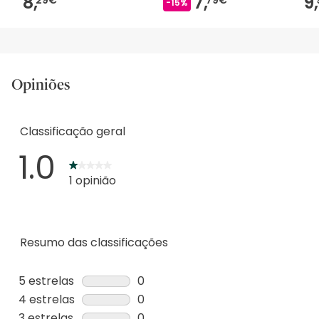
8,
7,
9,
-15%
Opiniões
Classificação geral
1.0
1 opinião
Resumo das classificações
5 estrelas
estrelas
0
0
4 estrelas
estrelas
0
análise
0
3 estrelas
estrelas
0