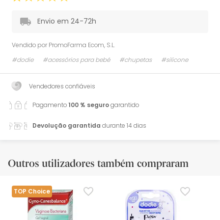
Envio em 24-72h
Vendido por
PromoFarma Ecom, S.L.
#dodie
#acessórios para bebé
#chupetas
#silicone
Vendedores confiáveis
Pagamento
100 % seguro
garantido
Devolução garantida
durante 14 dias
Outros utilizadores também compraram
TOP Choice