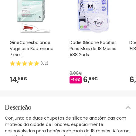
GineCanesbalance
Dodie Silicone Pacifier
Dod
Vaginose Bacteriana
Paris Mais de 18 Meses
+1
7x5ml
A88 2uds
(
62
)
8,00€
14,
6,
6,
99€
86€
-14%
Descrição
Conjunto de duas chupetas de silicone anatómicas com
motivos da cidade de Londres, especialmente
desenvolvidas para bebés com mais de 18 meses. A forma