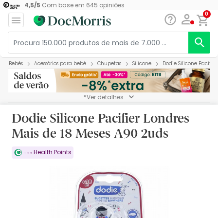
4,5
/
5
Com base em
645
opiniões
0
Bebés
Acessórios para bebé
Chupetas
Silicone
Dodie Silicone Pacifie
*Ver detalhes
Dodie Silicone Pacifier Londres
Mais de 18 Meses A90 2uds
Health Points