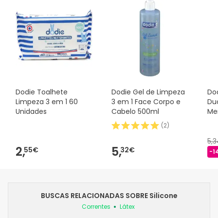
Dodie Toalhete
Dodie Gel de Limpeza
Dod
Limpeza 3 em 1 60
3 em 1 Face Corpo e
Duo
Unidades
Cabelo 500ml
Me
(
2
)
5,
2,
5,
55€
32€
-1
BUSCAS RELACIONADAS SOBRE Silicone
Correntes
Látex