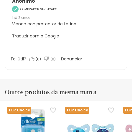
Anónimo
COMPRADOR VERIFICADO
há 2 anos
Vienen con protector de tetina.
Traduzir com o Google
Foi útil?
Denunciar
(
0
)
(
0
)
Outros produtos da mesma marca
TOP Choice
TOP Choice
TOP