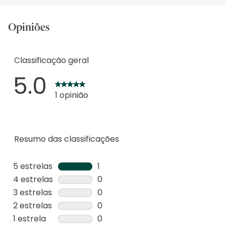
Opiniões
Classificação geral
5.0
1 opinião
Resumo das classificações
5 estrelas
estrelas
1
1
4 estrelas
estrelas
0
análise
0
3 estrelas
estrelas
0
com
análise
0
2 estrelas
estrelas
0
5
com
análise
0
1 estrela
estrelas
0