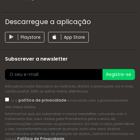
Descarregue a aplicação
Playstore
App Store
Subscrever a newsletter
Registre-se
Não perca nada! Descubra as melhores ofertas e promoções via e-mail,
cartão postal, SMS ou outros meios eletrónicos
política de privacidade
Li a
e concordo com o processamento
dos meus dados
Informamos que, ao subscrever a nossa newsletter, concorda com o
tratamento dos seus dados pela Promofarma para o envio de
comunicações comerciais ou promocionais. Em todo o caso, pode retirar
o seu consentimento ou exercer qualquer outro dos seus direitos
reconhecidos em termos de proteção de dados, conforme informado na
Política de Privacidade
nossa
.