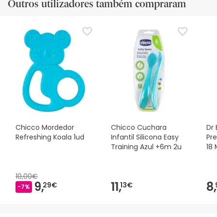
Outros utilizadores também compraram
Chicco Mordedor
Chicco Cuchara
Dr
Refreshing Koala 1ud
Infantil Silicona Easy
Pr
Training Azul +6m 2u
18 
10,00€
9,
11,
8,
29€
13€
-7%