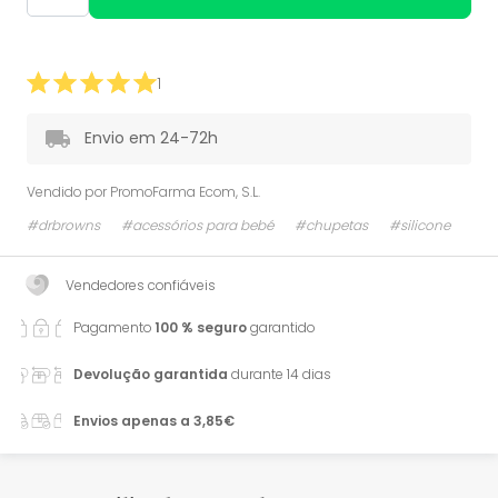
1
Envio em 24-72h
Vendido por
PromoFarma Ecom, S.L.
#drbrowns
#acessórios para bebé
#chupetas
#silicone
Vendedores confiáveis
Pagamento
100 % seguro
garantido
Devolução garantida
durante 14 dias
Envios apenas a 3,85€