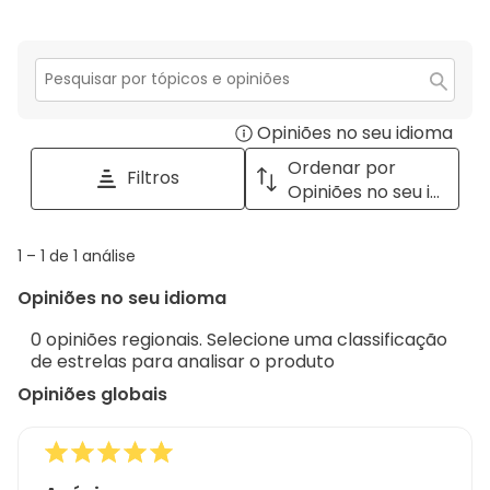
estrelas.
4
com
análise
0
estrelas.
3
com
análise
estrelas.
2
com
estrelas.
1
Secção
para
estrela.
Opiniões no seu idioma
Disp
pesquisar
tópicos
a
Ordenar por
Filtros
e
pop
Opiniões no seu idioma
opiniões
with
info
1
1
–
1 de 1
análise
abou
to
Regi
Opiniões no seu idioma
1
Sort.
de
0 opiniões regionais. Selecione uma classificação
1
de estrelas para analisar o produto
análise
Opiniões globais