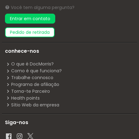
Você tem alguma pergunta?
Entrar em contato
pedido de retirada
conhece-nos
O que é DocMorris?
Como é que funciona?
Trabalhe connosco
Programa de afiliação
Torna-te Parceiro
Health points
Sítio Web da empresa
Siga-nos