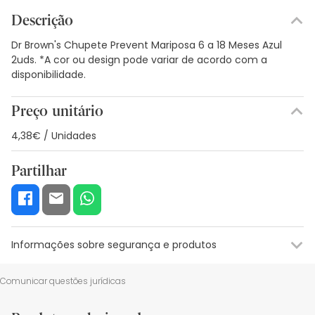
Descrição
Dr Brown's Chupete Prevent Mariposa 6 a 18 Meses Azul
2uds. *A cor ou design pode variar de acordo com a
disponibilidade.
Preço unitário
4,38€ / Unidades
Partilhar
Informações sobre segurança e produtos
Recursos de segurança visual
Dados do fabricante
Gestor o
Comunicar questões jurídicas
Recursos de segurança visual