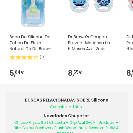
Boca De Silicone De
Dr Brown's Chupete
Dr
Tetina De Fluxo
Prevent Mariposa 0 a
Pr
Natural Do Dr. Brown E
6 Meses Azul 2uds
6 
Padrão 2uds
(
1
)
5,
8,
8,
84€
55€
BUSCAS RELACIONADAS SOBRE Silicone
Correntes
Látex
Novidades Chupetas
Chicco Physio Soft Chupeta + Clip Azul 0-6M 1 Unidade
Bibs Colour Pack Ivory Blush Woodchuck Blossom 0-6M 4