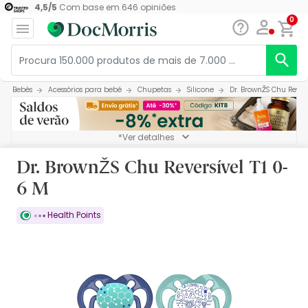
4,5
/
5
Com base em
646
opiniões
0
Bebés
Acessórios para bebé
Chupetas
Silicone
Dr. BrownŽS Chu Revers
*Ver detalhes
Dr. BrownŽS Chu Reversível T1 0-
6 M
Health Points