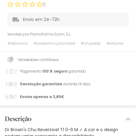
0
Envio em 24-72h
Vendido por
PromoFarma Ecom, S.L.
#drbrowns
#acessórios para bebé
#chupetas
#silicone
Vendedores confiáveis
Pagamento
100 % seguro
garantido
Devolução garantida
durante 14 dias
Envios apenas a 3,85€
Descrição
Dr Brown's Chu Reversível T1 0-6 M ✓ A cor e o design
podem variar consoante a disponibilidade.