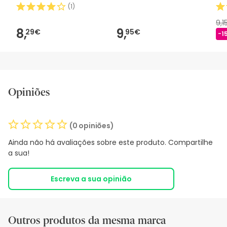
2m 1 peça
2uds
(
1
)
9,1
8,
9,
29€
95€
-1
Opiniões
(0 opiniões)
Ainda não há avaliações sobre este produto. Compartilhe
a sua!
Escreva a sua opinião
Outros produtos da mesma marca