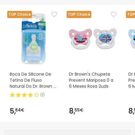
TOP Choice
TOP Choice
TOP
Boca De Silicone De
Dr Brown's Chupete
Dr
Tetina De Fluxo
Prevent Mariposa 0 a
Pr
Natural Do Dr. Brown E
6 Meses Rosa 2uds
6 
Padrão 2uds
(
1
)
5,
8,
8,
84€
55€