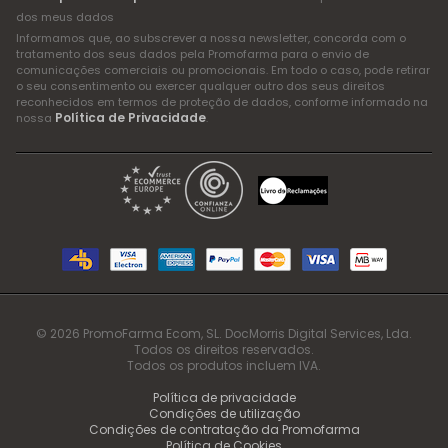
dos meus dados
Informamos que, ao subscrever a nossa newsletter, concorda com o
tratamento dos seus dados pela Promofarma para o envio de
comunicações comerciais ou promocionais. Em todo o caso, pode retirar
o seu consentimento ou exercer qualquer outro dos seus direitos
reconhecidos em termos de proteção de dados, conforme informado na
Política de Privacidade
nossa
.
© 2026 PromoFarma Ecom, SL. DocMorris Digital Services, Lda.
Todos os direitos reservados.
Todos os produtos incluem IVA.
Política de privacidade
Condições de utilização
Condições de contratação da Promofarma
Política de Cookies