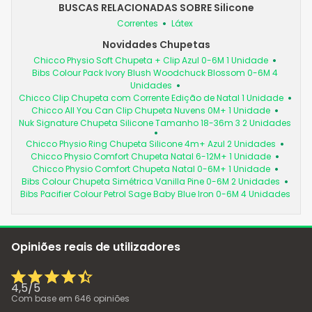
BUSCAS RELACIONADAS SOBRE Silicone
Correntes
Látex
Novidades Chupetas
Chicco Physio Soft Chupeta + Clip Azul 0-6M 1 Unidade
Bibs Colour Pack Ivory Blush Woodchuck Blossom 0-6M 4
Unidades
Chicco Clip Chupeta com Corrente Edição de Natal 1 Unidade
Chicco All You Can Clip Chupeta Nuvens 0M+ 1 Unidade
Nuk Signature Chupeta Silicone Tamanho 18-36m 3 2 Unidades
Chicco Physio Ring Chupeta Silicone 4m+ Azul 2 Unidades
Chicco Physio Comfort Chupeta Natal 6-12M+ 1 Unidade
Chicco Physio Comfort Chupeta Natal 0-6M+ 1 Unidade
Bibs Colour Chupeta Simétrica Vanilla Pine 0-6M 2 Unidades
Bibs Pacifier Colour Petrol Sage Baby Blue Iron 0-6M 4 Unidades
Opiniões reais de utilizadores
4,5
/
5
Com base em
646
opiniões