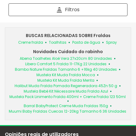
avaliar
avaliar
avaliar
avaliar
avaliar
Filtros
o
o
o
o
o
item
item
item
item
item
com
com
com
com
com
1
2
3
4
5
BUSCAS RELACIONADAS SOBRE Fraldas
estrela.
estrelas.
estrelas.
estrelas.
estrelas.
Creme fralda
Toalhitas
Pasta de água
Spray
Esta
Esta
Esta
Esta
Esta
ação
ação
ação
ação
ação
Novidades Cuidado do rabinho
abrirá
abrirá
abrirá
abrirá
abrirá
Abena Toalhetes Aloé Vera 27x20cm 80 Unidades
o
o
o
o
o
Libero Comfort 5 Fralda 11-17Kg 22 Unidades
formulário
formulário
formulário
formulário
formulário
Bambo Nature Fraldas Tamanho 6 +16kg 40 Unidades
de
de
de
de
de
Mustela Kit Muda Fralda Mocca
Mustela Kit Muda Fralda Menta
submissão.
submissão.
submissão.
submissão.
submissão.
Halibut Muda Fralda Pomada Regeneradora 45Zn 50 g
Mustela Bebé Kit Nécessaire Muda Fralda Azul
Mustela Pack Linimento Fralda 400ml + Creme Fralda 123 50ml
Barral BabyProtect Creme Muda Fraldas 150g
Muumi Baby Fraldas Cuecas 12-20kg Tamanho 6 36 Unidades
Opiniões reais de utilizadores