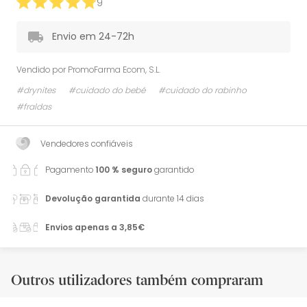
9
Envio em 24-72h
Vendido por
PromoFarma Ecom, S.L.
#drynites
#cuidado do bebé
#cuidado do rabinho
#fraldas
Vendedores confiáveis
Pagamento
100 % seguro
garantido
Devolução garantida
durante 14 dias
Envios apenas a 3,85€
Outros utilizadores também compraram