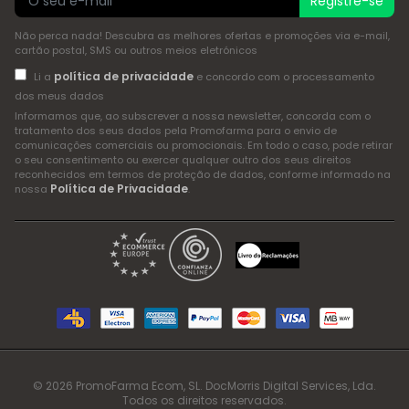
Registre-se
Não perca nada! Descubra as melhores ofertas e promoções via e-mail,
cartão postal, SMS ou outros meios eletrónicos
política de privacidade
Li a
e concordo com o processamento
dos meus dados
Informamos que, ao subscrever a nossa newsletter, concorda com o
tratamento dos seus dados pela Promofarma para o envio de
comunicações comerciais ou promocionais. Em todo o caso, pode retirar
o seu consentimento ou exercer qualquer outro dos seus direitos
reconhecidos em termos de proteção de dados, conforme informado na
Política de Privacidade
nossa
.
© 2026 PromoFarma Ecom, SL. DocMorris Digital Services, Lda.
Todos os direitos reservados.