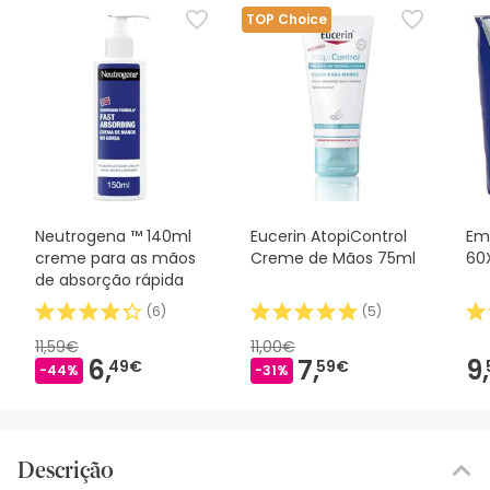
TOP Choice
Neutrogena ™ 140ml
Eucerin AtopiControl
Em
creme para as mãos
Creme de Mãos 75ml
60
de absorção rápida
(
6
)
(
5
)
11,59€
11,00€
6,
7,
9,
49€
59€
-44%
-31%
Descrição