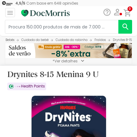
4,5
/
5
Com base em
648
opiniões
0
Bebés
Cuidado do bebé
Cuidado do rabinho
Fraldas
Drynites 8-15 M
*Ver detalhes
Drynites 8-15 Menina 9 U
Health Points