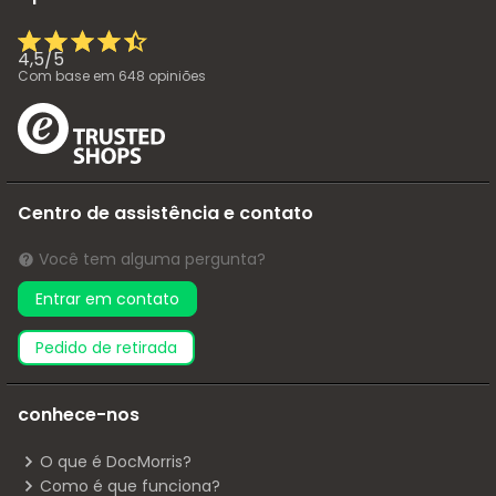
4,5
/
5
Com base em
648
opiniões
Centro de assistência e contato
Você tem alguma pergunta?
Entrar em contato
pedido de retirada
conhece-nos
O que é DocMorris?
Como é que funciona?