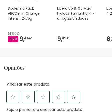
Bioderma Pack
Libero Up & Go Maxi
Li
ABCDerm Change
Fraldas Tamanho 4 7
4 
Intensif 2x75g
a 11kg 22 Unidades
14,90€
9,
9,
6,
44€
49€
-37%
Opiniões
Analisar este produto
Selecione
Selecione
Selecione
Selecione
Selecione
Seja o primeiro a analisar este produto
para
para
para
para
para