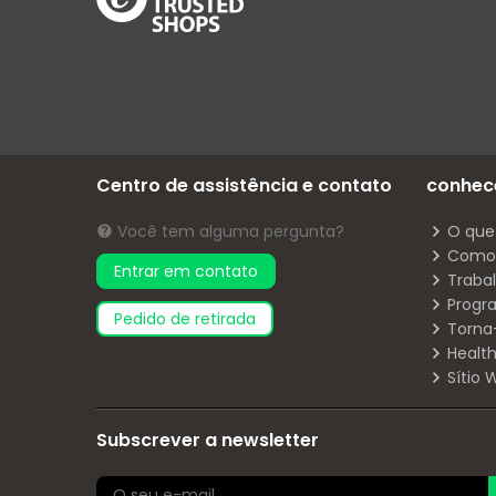
Centro de assistência e contato
conhec
Você tem alguma pergunta?
O que
Como 
Entrar em contato
Traba
Progr
pedido de retirada
Torna
Health
Sítio
Subscrever a newsletter