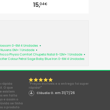
15,
04€
 Blossom 0-6M 4 Unidades
a Nuvens 0M+ 1 Unidade
hicco Physio Comfort Chupeta Natal 6-12M+ 1 Unidade
cifier Colour Petrol Sage Baby Blue Iron 0-6M 4 Unidades
a rápida
"Preços incríveis e a entrega foi super
l. O que
rápida!"
e existem
em 31/7/26
Cláudia O.
s em falta
go e assim o
dúvida se tinha
ou o produto