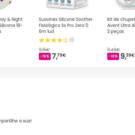
Day & Night
Suavinex Silicone Soother
Kit de chupet
ilicona 18-
Fisiológico Sx Pro Zero 0
Avent Ultra A
s
6m 1ud
2 peças
(
1
)
9,15€
11,49€
7,
9,
79€
39€
-15%
-18%
partilhe a sua!