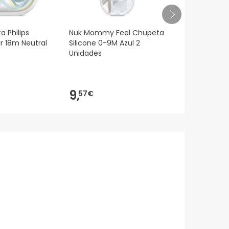
a Philips
Nuk Mommy Feel Chupeta
Chicco ™ Ph
ir 18m Neutral
Silicone 0-9M Azul 2
silicone ch
Unidades
anatômica 
9,
6,
57€
15€