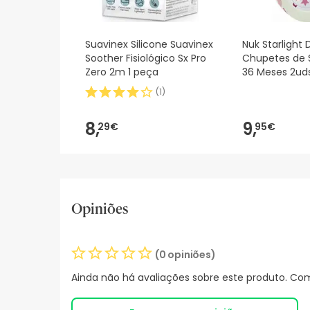
Suavinex Silicone Suavinex
Nuk Starlight 
Soother Fisiológico Sx Pro
Chupetes de S
Zero 2m 1 peça
36 Meses 2ud
(
1
)
8,
9,
29€
95€
Opiniões
(0 opiniões)
Ainda não há avaliações sobre este produto. Com