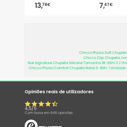
13,
7,
78€
47€
Chicco Physio Soft Chupeta
Chicco Clip Chupeta com
Nuk Signature Chupeta Silicone Tamanho 18-36m 3 2 U
Chicco Physio Comfort Chupeta Natal 0-6M+ 1 Unidade
Opiniões reais de utilizadores
4,5
/
5
Com base em
646
opiniões