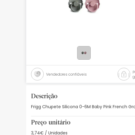
Bebés
Ótica
Ortopedia
Ervanária
Cosmética natural
Promoções
Vendedores confiáveis
g
Marcas
Mais vendidos
Descrição
Frigg Chupete Silicona 0-6M Baby Pink French Gra
Health points
Blog
Preço unitário
3,74€ / Unidades