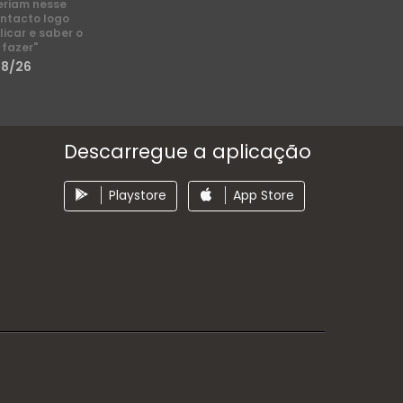
eriam nesse
ntacto logo
licar e saber o
 fazer"
/8/26
Descarregue a aplicação
Playstore
App Store