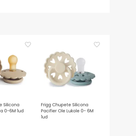
e Silicona
Frigg Chupete Silicona
ora 0-6M 1ud
Pacifier Ole Lukole 0- 6M
1ud