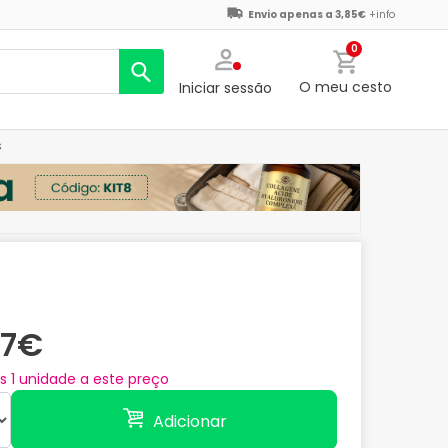
Envio apenas a 3,85€
+info
0
O meu cesto
Iniciar sessão
s
47€
as
1
unidade a este preço
Adicionar