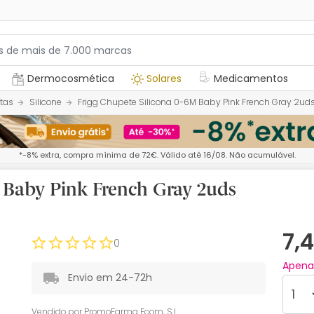
Dermocosmética
Solares
Medicamentos
tas
Silicone
Frigg Chupete Silicona 0-6M Baby Pink French Gray 2ud
*-8% extra, compra mínima de 72€. Válido até 16/08. Não acumulável.
 Baby Pink French Gray 2uds
7,
0
Apen
Envio em 24-72h
Vendido por
PromoFarma Ecom, S.L.