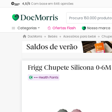
4,5
/
5
Com base em
646
opiniões
categorias
Ofertas Flash
Nossa marca
DocMorris
Bebés
Acessórios para bebé
Chupe
Dermocosmetica
Nossa marca
Solares
Frigg Chupete Silicona 0-6M
Medicamentos
Health Points
Cosmética
Saúde
Higiene
Dietética