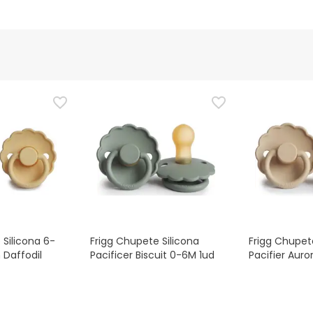
 Silicona 6-
Frigg Chupete Silicona
Frigg Chupet
Daffodil
Pacificer Biscuit 0-6M 1ud
Pacifier Aur