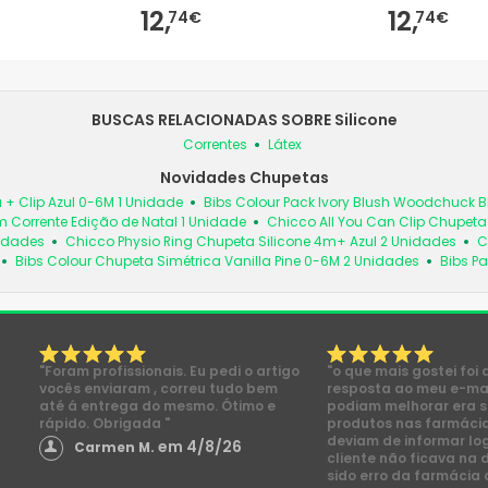
12,
12,
74€
74€
BUSCAS RELACIONADAS SOBRE Silicone
Correntes
Látex
Novidades Chupetas
 + Clip Azul 0-6M 1 Unidade
Bibs Colour Pack Ivory Blush Woodchuck
 Corrente Edição de Natal 1 Unidade
Chicco All You Can Clip Chupet
nidades
Chicco Physio Ring Chupeta Silicone 4m+ Azul 2 Unidades
C
Bibs Colour Chupeta Simétrica Vanilla Pine 0-6M 2 Unidades
Bibs Pa
"Foram profissionais. Eu pedi o artigo
"o que mais gostei foi 
vocês enviaram , correu tudo bem
resposta ao meu e-mai
até á entrega do mesmo. Ótimo e
podiam melhorar era s
rápido. Obrigada "
produtos nas farmácia
deviam de informar lo
em 4/8/26
Carmen M.
cliente não ficava na 
sido erro da farmácia 