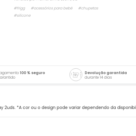
#frigg
#acessórios para bebé
#chupetas
#silicone
Pagamento
100 % seguro
Devolução garantida
arantido
durante 14 dias
y 2uds. *A cor ou o design pode variar dependendo da disponibi