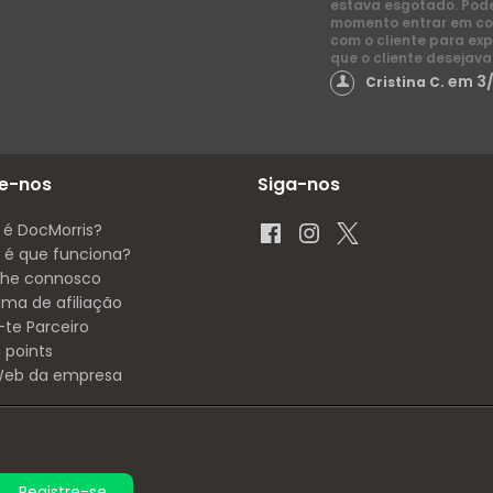
estava esgotado. Pod
momento entrar em co
com o cliente para exp
que o cliente desejava
em 3
Cristina C.
e-nos
Siga-nos
 é DocMorris?
é que funciona?
lhe connosco
ama de afiliação
-te Parceiro
 points
 Web da empresa
Registre-se