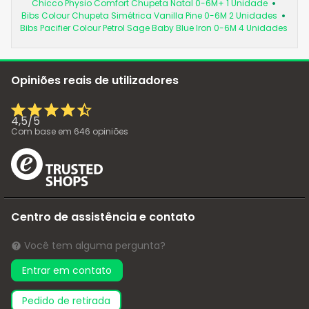
Chicco Physio Comfort Chupeta Natal 0-6M+ 1 Unidade
Bibs Colour Chupeta Simétrica Vanilla Pine 0-6M 2 Unidades
Bibs Pacifier Colour Petrol Sage Baby Blue Iron 0-6M 4 Unidades
Opiniões reais de utilizadores
4,5
/
5
Com base em
646
opiniões
Centro de assistência e contato
Você tem alguma pergunta?
Entrar em contato
pedido de retirada