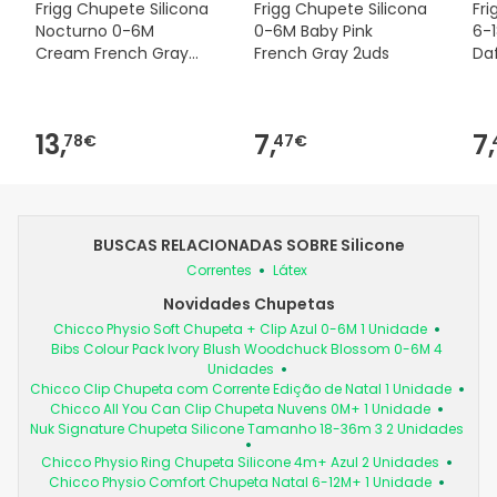
Frigg Chupete Silicona
Frigg Chupete Silicona
Fri
Nocturno 0-6M
0-6M Baby Pink
6-
Cream French Gray
French Gray 2uds
Daf
2uds
13,
7,
7,
78€
47€
BUSCAS RELACIONADAS SOBRE Silicone
Correntes
Látex
Novidades Chupetas
Chicco Physio Soft Chupeta + Clip Azul 0-6M 1 Unidade
Bibs Colour Pack Ivory Blush Woodchuck Blossom 0-6M 4
Unidades
Chicco Clip Chupeta com Corrente Edição de Natal 1 Unidade
Chicco All You Can Clip Chupeta Nuvens 0M+ 1 Unidade
Nuk Signature Chupeta Silicone Tamanho 18-36m 3 2 Unidades
Chicco Physio Ring Chupeta Silicone 4m+ Azul 2 Unidades
Chicco Physio Comfort Chupeta Natal 6-12M+ 1 Unidade