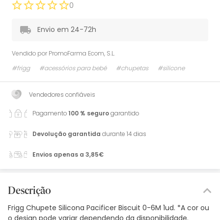
0
Envio em 24-72h
Vendido por
PromoFarma Ecom, S.L.
#frigg
#acessórios para bebé
#chupetas
#silicone
Vendedores confiáveis
Pagamento
100 % seguro
garantido
Devolução garantida
durante 14 dias
Envios apenas a 3,85€
Descrição
Frigg Chupete Silicona Pacificer Biscuit 0-6M 1ud. *A cor ou
o design pode variar dependendo da disponibilidade.