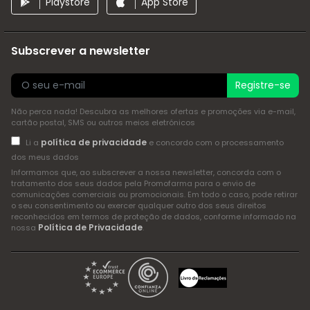
Playstore
App Store
Subscrever a newsletter
Registre-se
Não perca nada! Descubra as melhores ofertas e promoções via e-mail,
cartão postal, SMS ou outros meios eletrónicos
política de privacidade
Li a
e concordo com o processamento
dos meus dados
Informamos que, ao subscrever a nossa newsletter, concorda com o
tratamento dos seus dados pela Promofarma para o envio de
comunicações comerciais ou promocionais. Em todo o caso, pode retirar
o seu consentimento ou exercer qualquer outro dos seus direitos
reconhecidos em termos de proteção de dados, conforme informado na
Política de Privacidade
nossa
.