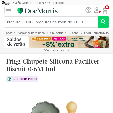
4,5
/
5
Com base em
646
opiniões
0
Bebés
Acessórios para bebé
Chupetas
Silicone
Frigg Chupete Silicona
*Ver detalhes
Frigg Chupete Silicona Pacificer
Biscuit 0-6M 1ud
Health Points