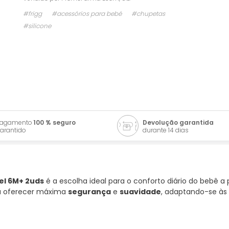
#frigg
#acessórios para bebé
#chupetas
#silicone
Pagamento
100 % seguro
Devolução garantida
arantido
durante 14 dias
el 6M+ 2uds
é a escolha ideal para o conforto diário do bebê a p
ra oferecer máxima
segurança
e
suavidade
, adaptando-se às