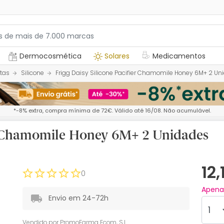
Dermocosmética
Solares
Medicamentos
tas
Silicone
Frigg Daisy Silicone Pacifier Chamomile Honey 6M+ 2 Un
*-8% extra, compra mínima de 72€. Válido até 16/08. Não acumulável.
ier Chamomile Honey 6M+ 2 Unidades
12
0
Apen
Envio em 24-72h
Vendido por
PromoFarma Ecom, S.L.