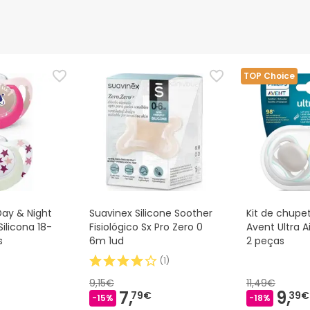
nça para este produto, mas estamos a trabalhar nisso. Reco
ias as informações de segurança que acompanham o produto ant
 Além disso, se desejares, também podes devolver o produto s
TOP Choice
Day & Night
Suavinex Silicone Soother
Kit de chupet
ilicona 18-
Fisiológico Sx Pro Zero 0
Avent Ultra A
s
6m 1ud
2 peças
(
1
)
9,15€
11,49€
7,
9,
79€
39€
-15%
-18%