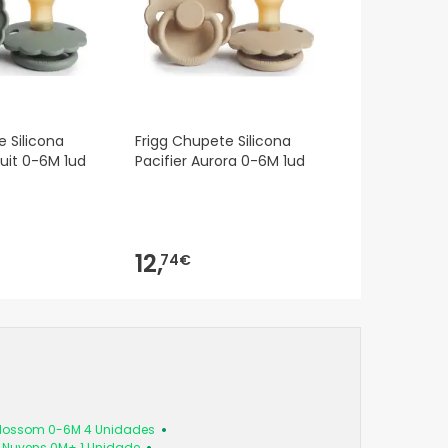
e Silicona
Frigg Chupete Silicona
cuit 0-6M 1ud
Pacifier Aurora 0-6M 1ud
12,
74€
 Blossom 0-6M 4 Unidades
a Nuvens 0M+ 1 Unidade