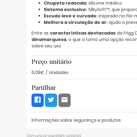
Chupeta redonda:
silicone médico
Sistema exclusivo:
SilkySoft™, que propo
Escudo leve e curvado:
inspirado na flor
Melhora a circulação do ar:
ajuda a preve
Entre as
características destacadas
da Frigg 
dinamarquesa
, o que a torna uma opção reco
sobre seu uso.
Preço unitário
6,08€ / Unidades
Partilhar
Informações sobre segurança e produtos
Recursos de segurança visual
Dados do fabrica
Comunicar questões jurídicas