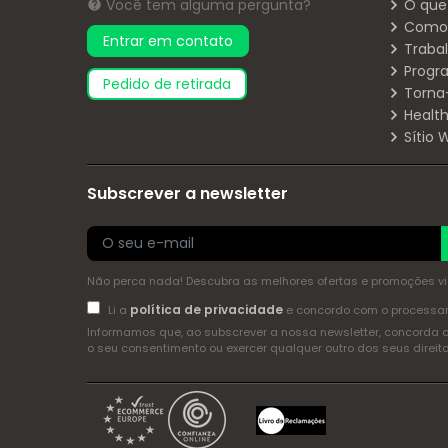
Você tem alguma pergunta?
O que
Como 
Entrar em contato
Traba
Progr
pedido de retirada
Torna
Health
Sítio
Subscrever a newsletter
Não perca nada! Descubra as melhores ofertas e promoções via 
política de privacidade
Li a
e concordo com o process
Informamos que, ao subscrever a nossa newsletter, concorda 
o seu consentimento ou exercer qualquer outro dos seus dire