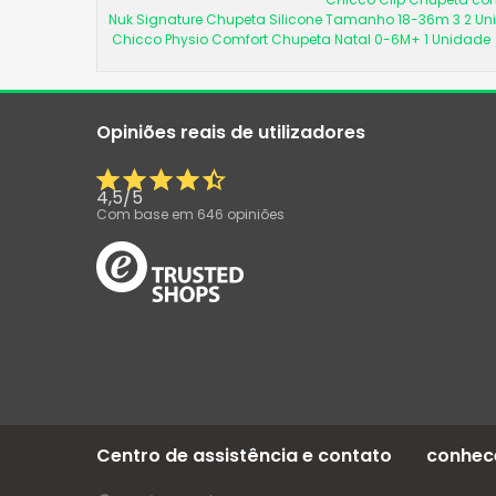
Nuk Signature Chupeta Silicone Tamanho 18-36m 3 2 U
Chicco Physio Comfort Chupeta Natal 0-6M+ 1 Unidade
Opiniões reais de utilizadores
4,5
/
5
Com base em
646
opiniões
Centro de assistência e contato
conhec