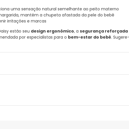
rciona uma sensação natural semelhante ao peito materno
 margarida, mantém a chupeta afastada da pele do bebê
nir irritações e marcas
Daisy estão seu
design ergonômico
, a
segurança reforçada
mendada por especialistas para o
bem-estar do bebê
. Sugere
nte
Gestor orçamental