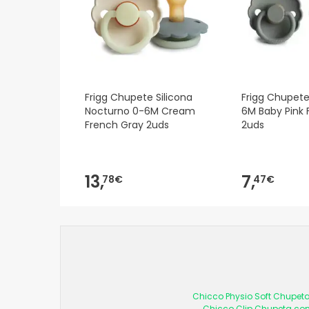
Frigg Chupete Silicona
Frigg Chupete
Nocturno 0-6M Cream
6M Baby Pink 
French Gray 2uds
2uds
13,
7,
78€
47€
Chicco Physio Soft Chupeta
Chicco Clip Chupeta com