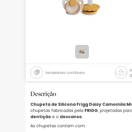
Bebés
Ótica
Ortopedia
Ervanária
Cosmética natural
Promoções
Vendedores confiáveis
g
Marcas
Mais vendidos
Descrição
Chupeta de Silicona Frigg Daisy Camomila Mi
Health points
chupetas fabricadas pela
FRIGG
, projetadas pa
dentição
e o
descanso
.
Blog
As chupetas contam com: