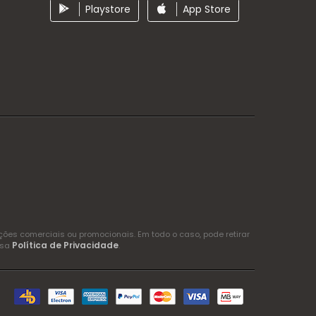
Playstore
App Store
es comerciais ou promocionais. Em todo o caso, pode retirar
Política de Privacidade
ssa
.