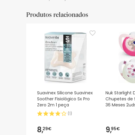
Recursos de segurança visual
Produtos relacionados
De momento, não dispomos de imagens de segura
actualizações. Entretanto, recomendamos que le
sobre segurança, não hesites em contactar-nos.
Suavinex Silicone Suavinex
Nuk Starlight 
Soother Fisiológico Sx Pro
Chupetes de S
Zero 2m 1 peça
36 Meses 2ud
(
1
)
8,
9,
29€
95€