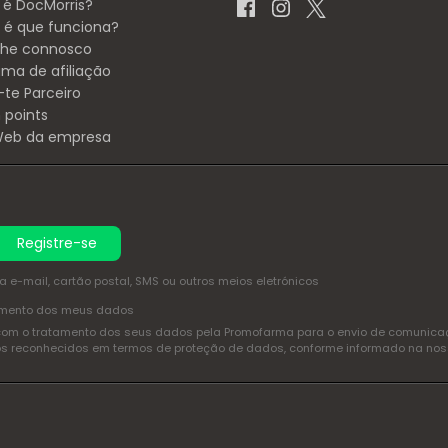
 é DocMorris?
é que funciona?
lhe connosco
ama de afiliação
-te Parceiro
 points
 Web da empresa
Registre-se
e-mail, cartão postal, SMS ou outros meios eletrónicos
amento dos meus dados
com o tratamento dos seus dados pela Promofarma para o envio de comunicaçõ
itos reconhecidos em termos de proteção de dados, conforme informado na no