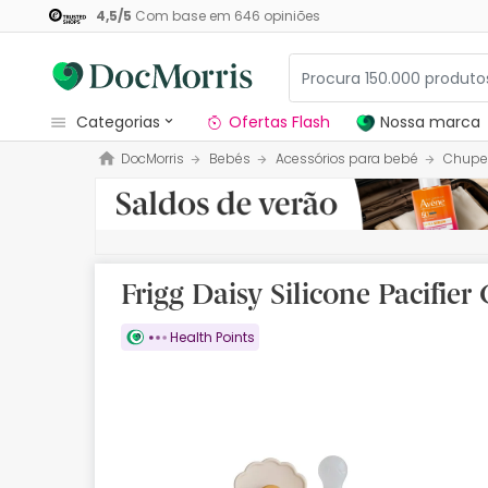
4,5
/
5
Com base em
646
opiniões
categorias
Ofertas Flash
Nossa marca
DocMorris
Bebés
Acessórios para bebé
Chupe
Dermocosmetica
Nossa marca
Solares
Frigg Daisy Silicone Pacif
Medicamentos
Health Points
Cosmética
Saúde
Higiene
Dietética