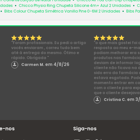
nidades
Chicco Physio Ring Chupeta Silicone 4m+ Azul 2 Unidades
C
Bibs Colour Chupeta Simétrica Vanilla Pine 0-6M 2 Unidades
Bibs Pa
"Foram profissionais. Eu pedi o artigo
"o que mais gostei foi 
vocês enviaram , correu tudo bem
resposta ao meu e-mai
até á entrega do mesmo. Ótimo e
podiam melhorar era s
rápido. Obrigada "
produtos nas farmácia
deviam de informar lo
em 4/8/26
Carmen M.
cliente não ficava na 
sido erro da farmácia 
estava esgotado. Pod
momento entrar em co
com o cliente para exp
que o cliente desejava
em 3
Cristina C.
e-nos
Siga-nos