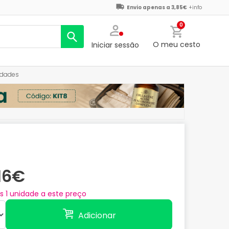
Envio apenas a 3,85€
+info
0
O meu cesto
Iniciar sessão
idades
,16€
as
1
unidade a este preço
Adicionar