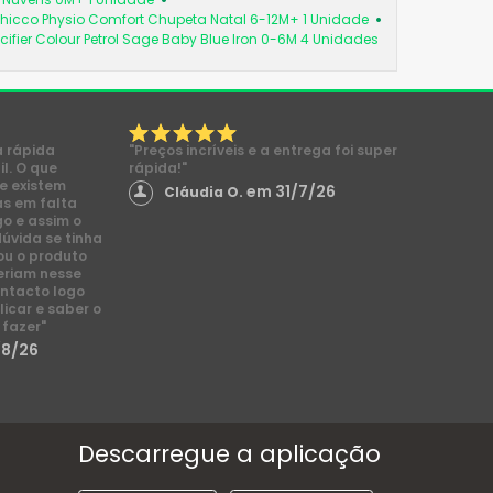
hicco Physio Comfort Chupeta Natal 6-12M+ 1 Unidade
cifier Colour Petrol Sage Baby Blue Iron 0-6M 4 Unidades
a rápida
"Preços incríveis e a entrega foi super
l. O que
rápida!"
e existem
em 31/7/26
Cláudia O.
s em falta
go e assim o
dúvida se tinha
ou o produto
eriam nesse
ntacto logo
licar e saber o
 fazer"
/8/26
Descarregue a aplicação