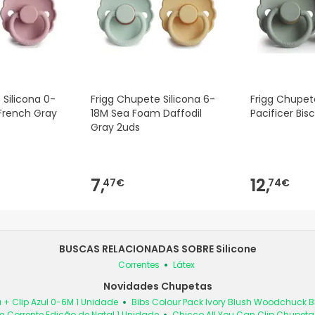
 Silicona 0-
Frigg Chupete Silicona 6-
Frigg Chupet
French Gray
18M Sea Foam Daffodil
Pacificer Bis
Gray 2uds
7,
12,
47€
74€
BUSCAS RELACIONADAS SOBRE Silicone
Correntes
Látex
Novidades Chupetas
 + Clip Azul 0-6M 1 Unidade
Bibs Colour Pack Ivory Blush Woodchuck
 Corrente Edição de Natal 1 Unidade
Chicco All You Can Clip Chupet