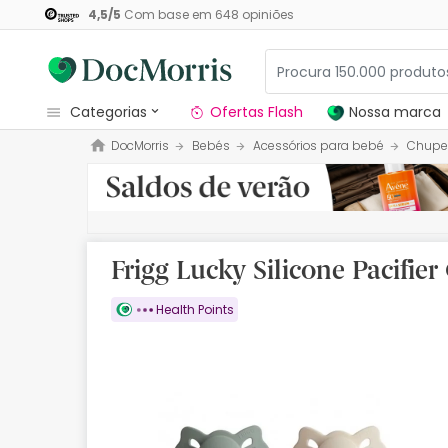
4,5
/
5
Com base em
648
opiniões
categorias
Ofertas Flash
Nossa marca
DocMorris
Bebés
Acessórios para bebé
Chupe
Dermocosmetica
Nossa marca
Solares
Frigg Lucky Silicone Pacifi
Medicamentos
Health Points
Cosmética
Saúde
Higiene
Dietética