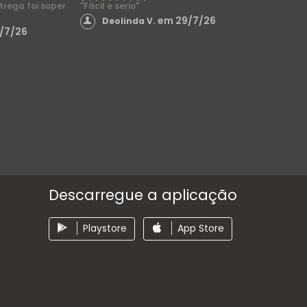
ntrega foi super
"Fácil e serio"
em 29/7/26
Deolinda V.
/7/26
Descarregue a aplicação
Playstore
App Store