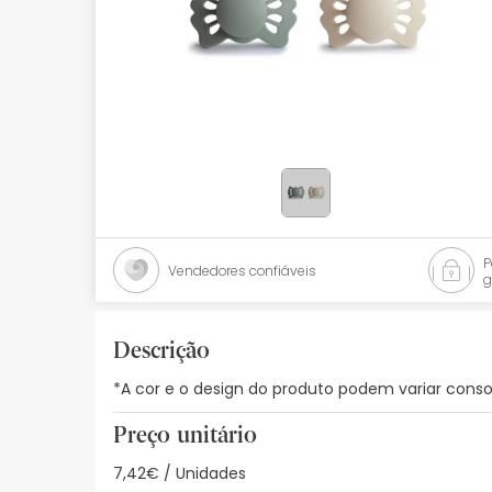
Bebés
Ótica
Ortopedia
Ervanária
Cosmética natural
Promoções
Vendedores confiáveis
g
Marcas
Mais vendidos
Descrição
*A cor e o design do produto podem variar consoa
Health points
Preço unitário
Blog
7,42€ / Unidades