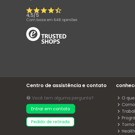
4,5
/
5
Com base em
648
opiniões
Centro de assistência e contato
conhec
Você tem alguma pergunta?
O que
Como 
Entrar em contato
Traba
Progr
pedido de retirada
Torna
Health