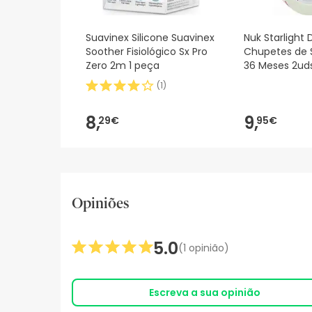
Suavinex Silicone Suavinex
Nuk Starlight 
Soother Fisiológico Sx Pro
Chupetes de S
Zero 2m 1 peça
36 Meses 2ud
(
1
)
8,
9,
29€
95€
Opiniões
5.0
(1 opinião)
Escreva a sua opinião