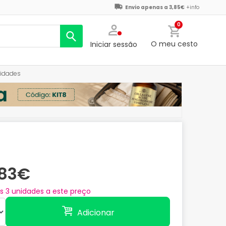
Envio apenas a 3,85€
+info
0
O meu cesto
Iniciar sessão
nidades
,83€
as
3
unidades a este preço
Adicionar