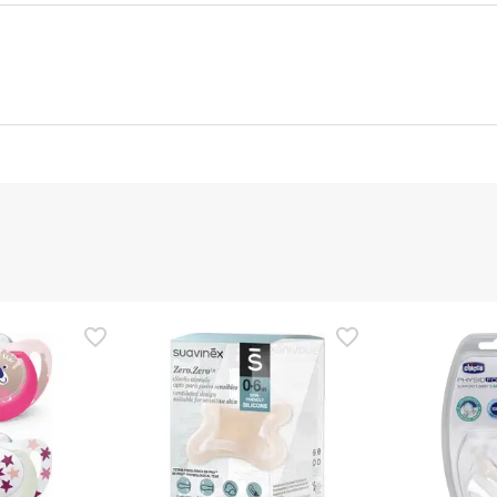
nte
Gestor orçamental
nça para este produto, mas estamos a trabalhar nisso. Reco
ias as informações de segurança que acompanham o produto ant
 Além disso, se desejares, também podes devolver o produto s