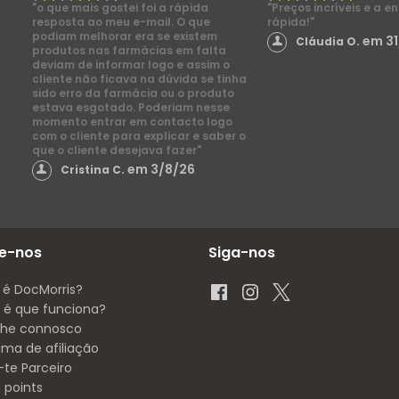
"o que mais gostei foi a rápida
"Preços incríveis e a e
resposta ao meu e-mail. O que
rápida!"
podiam melhorar era se existem
em 31
Cláudia O.
produtos nas farmácias em falta
deviam de informar logo e assim o
cliente não ficava na dúvida se tinha
sido erro da farmácia ou o produto
estava esgotado. Poderiam nesse
momento entrar em contacto logo
com o cliente para explicar e saber o
que o cliente desejava fazer"
em 3/8/26
Cristina C.
e-nos
Siga-nos
 é DocMorris?
é que funciona?
lhe connosco
ama de afiliação
-te Parceiro
 points