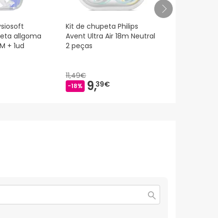
siosoft
Kit de chupeta Philips
Nuk Mommy 
peta allgoma
Avent Ultra Air 18m Neutral
Silicone 0-9
M + 1ud
2 peças
Unidades
11,49€
9,
9,
39€
57€
-18%