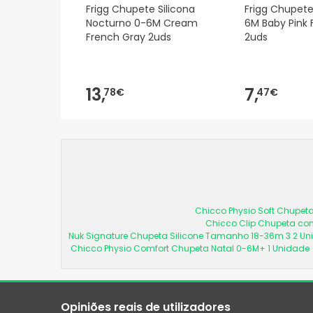
Frigg Chupete Silicona
Frigg Chupete
Nocturno 0-6M Cream
6M Baby Pink 
French Gray 2uds
2uds
13,
7,
78€
47€
Chicco Physio Soft Chupeta
Chicco Clip Chupeta com
Nuk Signature Chupeta Silicone Tamanho 18-36m 3 2 U
Chicco Physio Comfort Chupeta Natal 0-6M+ 1 Unidade
Opiniões reais de utilizadores