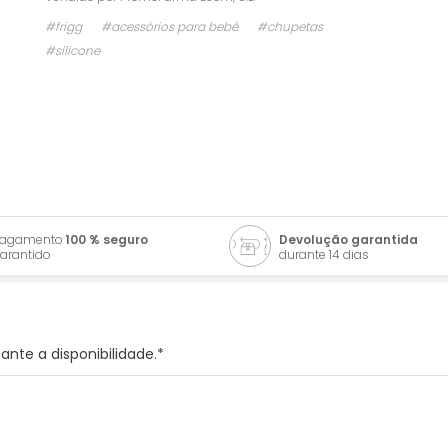
#frigg
#acessórios para bebé
#chupetas
#silicone
Pagamento
100 % seguro
Devolução garantida
arantido
durante 14 dias
nte a disponibilidade.*