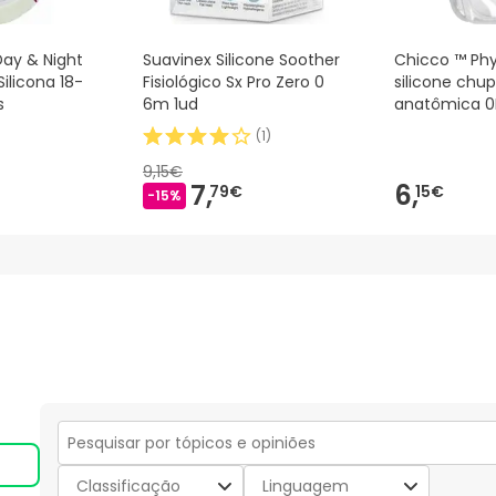
Day & Night
Suavinex Silicone Soother
Chicco ™ Phy
ilicona 18-
Fisiológico Sx Pro Zero 0
silicone chu
s
6m 1ud
anatômica 0
(
1
)
9,15€
7,
6,
79€
15€
-15%
Secção
para
Classificação
Linguagem