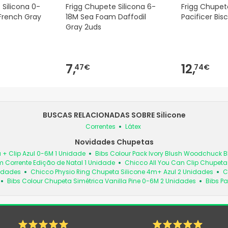
 Silicona 0-
Frigg Chupete Silicona 6-
Frigg Chupet
French Gray
18M Sea Foam Daffodil
Pacificer Bis
Gray 2uds
7,
12,
47€
74€
BUSCAS RELACIONADAS SOBRE Silicone
Correntes
Látex
Novidades Chupetas
 + Clip Azul 0-6M 1 Unidade
Bibs Colour Pack Ivory Blush Woodchuck
 Corrente Edição de Natal 1 Unidade
Chicco All You Can Clip Chupet
nidades
Chicco Physio Ring Chupeta Silicone 4m+ Azul 2 Unidades
C
Bibs Colour Chupeta Simétrica Vanilla Pine 0-6M 2 Unidades
Bibs Pa