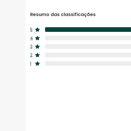
Resumo das classificações
5
estrelas
4
estrelas
3
estrelas
2
estrelas
1
estrelas