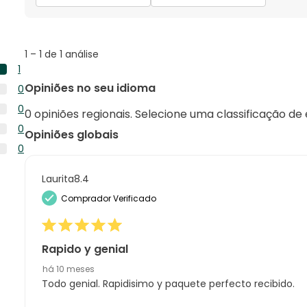
pesquisar
tópicos
e
opiniões
1
1
–
1 de 1
análise
to
1
1
1
Opiniões no seu idioma
0
de
análise
0
1
0
com
0 opiniões regionais. Selecione uma classificação de
análise
análise
0
5
0
com
Opiniões globais
análise
estrelas.
0
4
0
com
análise
estrelas.
0
3
com
análise
Laurita8.4
estrelas.
2
com
Comprador Verificado
estrelas.
1
estrela.
Rapido y genial
há 10 meses
Todo genial. Rapidisimo y paquete perfecto recibido.