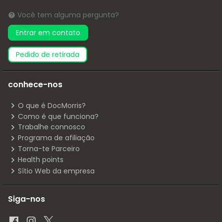
Você tem alguma pergunta?
Entrar em contato
pedido de retirada
conhece-nos
O que é DocMorris?
Como é que funciona?
Trabalhe connosco
Programa de afiliação
Torna-te Parceiro
Health points
Sítio Web da empresa
Siga-nos