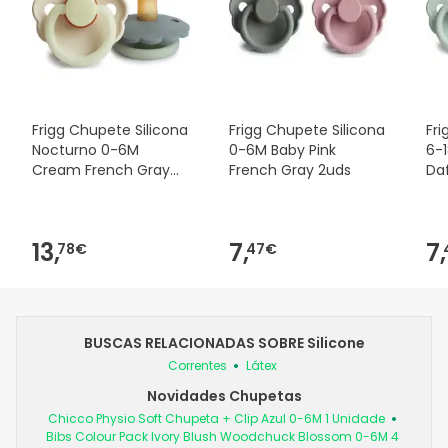
Frigg Chupete Silicona
Frigg Chupete Silicona
Fri
Nocturno 0-6M
0-6M Baby Pink
6-
Cream French Gray
French Gray 2uds
Daf
2uds
13,
7,
7,
78€
47€
BUSCAS RELACIONADAS SOBRE Silicone
Correntes
Látex
Novidades Chupetas
Chicco Physio Soft Chupeta + Clip Azul 0-6M 1 Unidade
Bibs Colour Pack Ivory Blush Woodchuck Blossom 0-6M 4