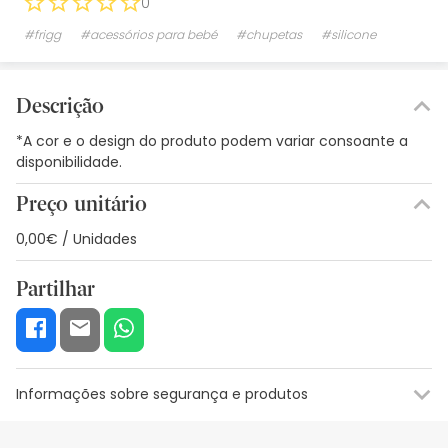
0
#frigg
#acessórios para bebé
#chupetas
#silicone
Descrição
*A cor e o design do produto podem variar consoante a
disponibilidade.
Preço unitário
0,00€ / Unidades
Partilhar
Informações sobre segurança e produtos
Recursos de segurança visual
Dados do fabricante
Gestor o