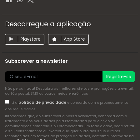
Descarregue a aplicação
Playstore
App Store
Subscrever a newsletter
Registre-se
Não perca nada! Descubra as melhores ofertas e promoções via e-mail,
cartão postal, SMS ou outros meios eletrónicos
política de privacidade
Li a
e concordo com o processamento
dos meus dados
Informamos que, ao subscrever a nossa newsletter, concorda com o
tratamento dos seus dados pela Promofarma para o envio de
comunicações comerciais ou promocionais. Em todo o caso, pode retirar
o seu consentimento ou exercer qualquer outro dos seus direitos
reconhecidos em termos de proteção de dados, conforme informado na