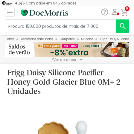
4,5
/
5
Com base em
645
opiniões
0
Bebés
Acessórios para bebé
Chupetas
Silicone
Frigg Daisy Silicone P
*Ver detalhes
Frigg Daisy Silicone Pacifier
Honey Gold Glacier Blue 0M+ 2
Unidades