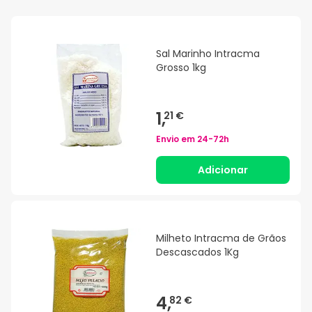
Sal Marinho Intracma
Grosso 1kg
1,
21 €
Envio em
24-72h
Adicionar
Milheto Intracma de Grãos
Descascados 1Kg
4,
82 €