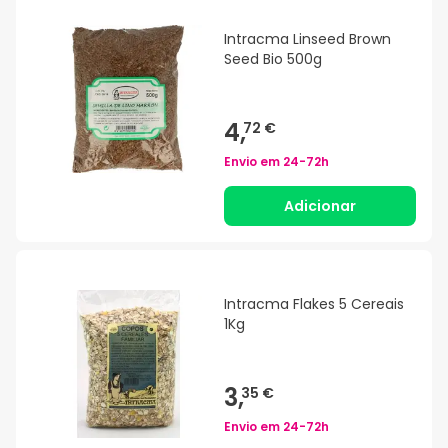
Intracma Linseed Brown
Seed Bio 500g
4,
72 €
Envio em
24-72h
Adicionar
Intracma Flakes 5 Cereais
1Kg
3,
35 €
Envio em
24-72h