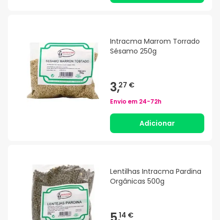
Intracma Marrom Torrado
Sésamo 250g
3,
27 €
Envio em
24-72h
Adicionar
Lentilhas Intracma Pardina
Orgânicas 500g
5,
14 €