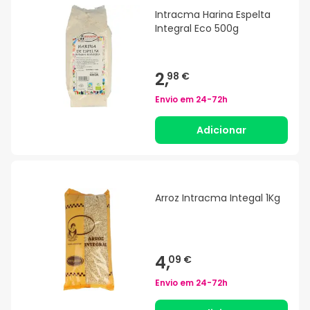
Intracma Harina Espelta
Integral Eco 500g
2,
98 €
Envio em
24-72h
Adicionar
Arroz Intracma Integal 1Kg
4,
09 €
Envio em
24-72h