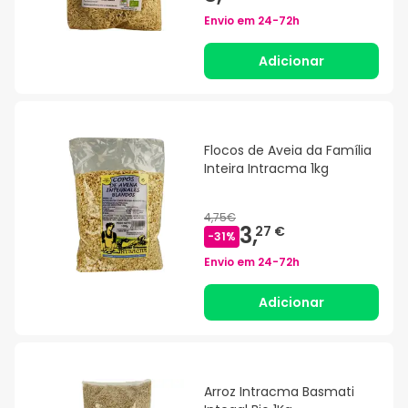
Envio em
24-72h
Adicionar
Flocos de Aveia da Família
Inteira Intracma 1kg
4,75€
3,
27 €
-
31
%
Envio em
24-72h
Adicionar
Arroz Intracma Basmati