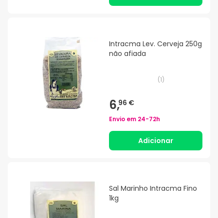
Intracma Lev. Cerveja 250g
não afiada
(
1
)
6,
96 €
Envio em
24-72h
Adicionar
Sal Marinho Intracma Fino
1kg