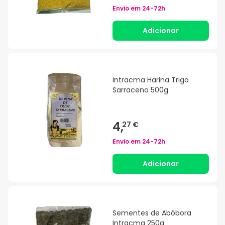
Envio em
24-72h
Adicionar
Intracma Harina Trigo
Sarraceno 500g
4,
27 €
Envio em
24-72h
Adicionar
Sementes de Abóbora
Intracma 250g