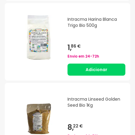
Intracma Harina Blanca
Trigo Bio 500g
1,
86 €
Envio em
24-72h
Adicionar
Intracma Linseed Golden
Seed Bio 1Kg
8,
22 €