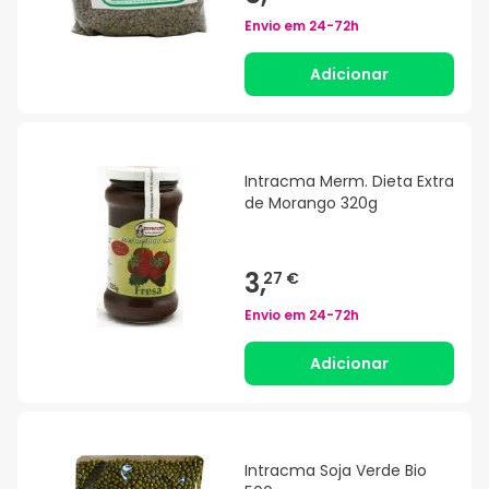
Envio em
24-72h
Adicionar
Intracma Merm. Dieta Extra
de Morango 320g
3,
27 €
Envio em
24-72h
Adicionar
Intracma Soja Verde Bio