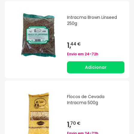
Intracma Brown Linseed
250g
1,
44 €
Envio em
24-72h
Adicionar
Flocos de Cevada
Intracma 500g
1,
70 €
Envio em
24-72h