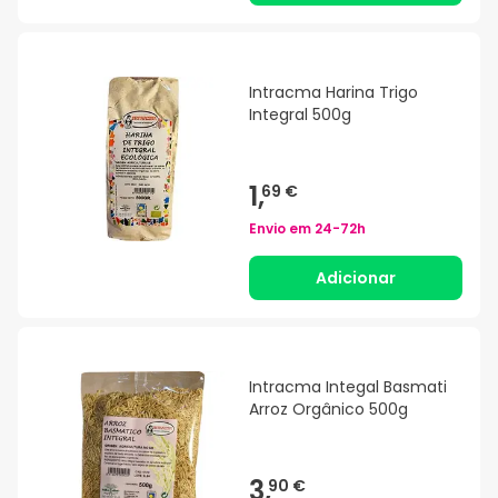
Intracma Harina Trigo
Integral 500g
1,
69 €
Envio em
24-72h
Adicionar
Intracma Integal Basmati
Arroz Orgânico 500g
3,
90 €