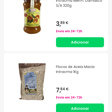
Intracma Merm. Damasco
S/A 320g
3,
89 €
Envio em
24-72h
Adicionar
Flocos de Aveia Macia
Intracma 1Kg
7,
84 €
Envio em
24-72h
Adicionar