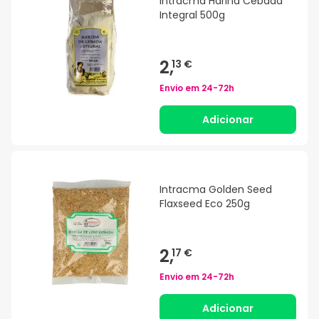
Intracma Harina Cebada
Integral 500g
2,
13 €
Envio em
24-72h
Adicionar
Intracma Golden Seed
Flaxseed Eco 250g
2,
17 €
Envio em
24-72h
Adicionar