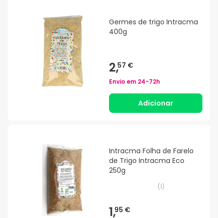
Germes de trigo Intracma
400g
2,
57 €
Envio em
24-72h
Adicionar
Intracma Folha de Farelo
de Trigo Intracma Eco
250g
(
1
)
1,
95 €