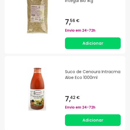
Integal Bio 1Kg
7,
56 €
Envio em
24-72h
Adicionar
Suco de Cenoura Intracma
Aloe Eco 1000ml
7,
42 €
Envio em
24-72h
Adicionar