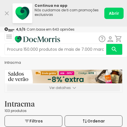
Continua na app
Nós cuidamos de ti com promoções
Abrir
exclusivas
4,5
/5
Com base em
643
opiniões
Intracma
Ver detalhes
*-8% extra, compra mínima de 72€. Válido até 16/08. Não
acumulável.
Intracma
103 produtos
Filtros
Ordenar