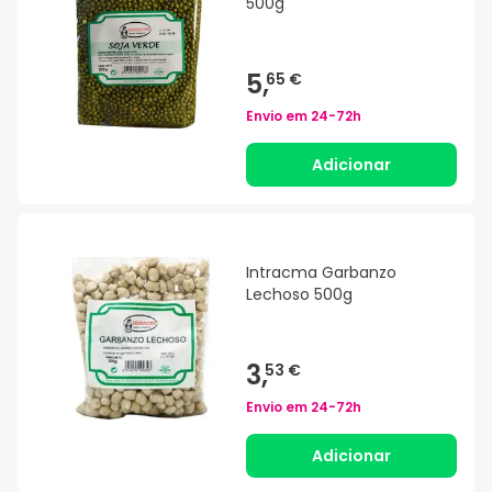
500g
5,
65 €
Envio em
24-72h
Adicionar
Intracma Garbanzo
Lechoso 500g
3,
53 €
Envio em
24-72h
Adicionar