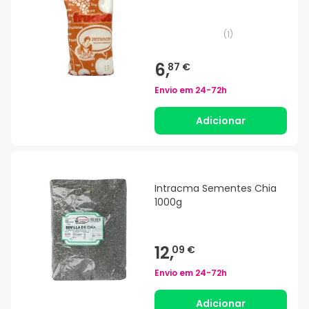
(
1
)
6,
87 €
Envio em
24-72h
Adicionar
Intracma Sementes Chia
1000g
12,
09 €
Envio em
24-72h
Adicionar