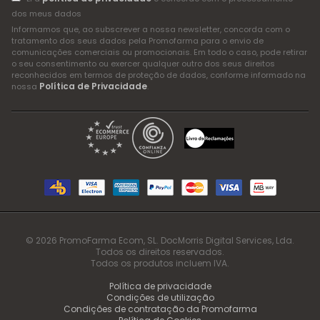
dos meus dados
Informamos que, ao subscrever a nossa newsletter, concorda com o
tratamento dos seus dados pela Promofarma para o envio de
comunicações comerciais ou promocionais. Em todo o caso, pode retirar
o seu consentimento ou exercer qualquer outro dos seus direitos
reconhecidos em termos de proteção de dados, conforme informado na
Política de Privacidade
nossa
.
© 2026 PromoFarma Ecom, SL. DocMorris Digital Services, Lda.
Todos os direitos reservados.
Todos os produtos incluem IVA.
Política de privacidade
Condições de utilização
Condições de contratação da Promofarma