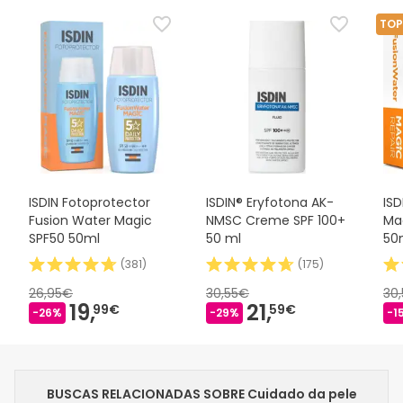
TOP
ISDIN Fotoprotector
ISDIN® Eryfotona AK-
ISD
Fusion Water Magic
NMSC Creme SPF 100+
Ma
SPF50 50ml
50 ml
50
(
381
)
(
175
)
26,95€
30,55€
30
19,
21,
99€
59€
-26%
-29%
-1
BUSCAS RELACIONADAS SOBRE Cuidado da pele