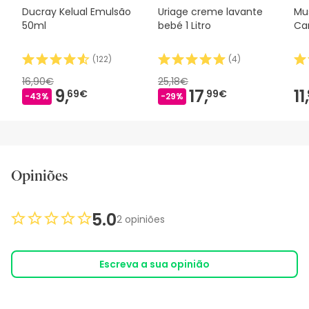
Ducray Kelual Emulsão
Uriage creme lavante
Mu
50ml
bebé 1 Litro
Ca
(
122
)
(
4
)
16,90€
25,18€
9,
17,
11,
69€
99€
-43%
-29%
Opiniões
5.0
2 opiniões
Escreva a sua opinião