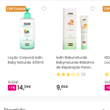
TOP Choice
TOP
Loção Corporal Isdin
Isdin Babynaturals
ISD
Baby Naturals 400ml
Babynaturals Bálsamo
Lo
de Reparação Perioral
15ml
(
2
)
15,55€
19,
14,
9,
39€
46€
-7%
-1
Descrição