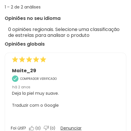
info
1
1
–
2 de 2
análises
abou
to
Regi
Opiniões no seu idioma
2
Sort.
de
0 opiniões regionais. Selecione uma classificação
2
de estrelas para analisar o produto
análises
Opiniões globais
Maite_29
COMPRADOR VERIFICADO
há 2 anos
Deja la piel muy suave.
Traduzir com o Google
Foi útil?
Denunciar
(
0
)
(
0
)