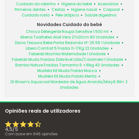
Cuidado do rabinho
Higiene do bebé
Acessórios
Primeiros dentes
Cestas
Higiene nasal
Corporal
Cuidado rosto
Pele atópica
Saúde digestiva
Novidades Cuidado do bebé
Chicco Detergente Roupa Sensitive 1.500 ml
Abena Toalhetes Aloé Vera 27x20cm 80 Unidades
Disna Tesoura Bebe Ponta Redonda Vf-25.55 1 Unidade
Libero Comfort 5 Fralda 11-17Kg 22 Unidades
Fabelab Mochila Maternidade 1 Unidade
Fabelab Muda Fraldas Dobrável Lilás/Caramelo 1 Unidade
Bambo Nature Fraldas Tamanho 6 +16kg 40 Unidades
Mustela Kit Muda Fralda Mocca
Mustela Kit Muda Fralda Menta
Dr Brown's Aquacool Mordedor de Água Ananás/Maçã 3M+ 2
Unidades
Opiniões reais de utilizadores
4,5
/
5
Com base em
646
opiniões