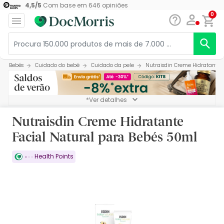
4,5
/
5
Com base em
646
opiniões
0
Bebés
Cuidado do bebé
Cuidado da pele
Nutraisdin Creme Hidratante 
*Ver detalhes
Nutraisdin Creme Hidratante
Facial Natural para Bebés 50ml
Health Points