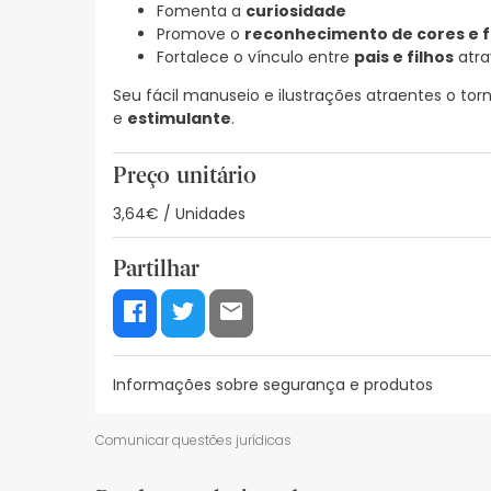
Fomenta a
curiosidade
Promove o
reconhecimento de cores e 
Fortalece o vínculo entre
pais e filhos
atra
Seu fácil manuseio e ilustrações atraentes o t
e
estimulante
.
Preço unitário
3,64€ / Unidades
Partilhar
Informações sobre segurança e produtos
Recursos de segurança visual
Dados do fabrica
Comunicar questões jurídicas
Recursos de segurança visual