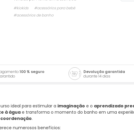
#kiokids
#acessórios para bebé
#acessórios de banho
Pagamento
100 % seguro
Devolução garantida
arantido
durante 14 dias
urso ideal para estimular a
imaginação
e o
aprendizado pre
te à água
e transforma o momento do banho em uma experiênci
a
coordenação
.
ferece numerosos benefícios: