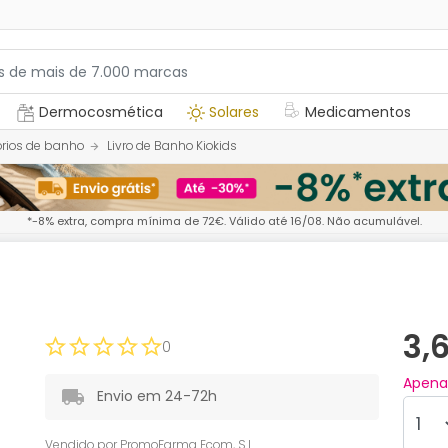
Dermocosmética
Solares
Medicamentos
rios de banho
Livro de Banho Kiokids
*-8% extra, compra mínima de 72€. Válido até 16/08. Não acumulável.
3,
0
Apen
Envio em 24-72h
Vendido por
PromoFarma Ecom, S.L.