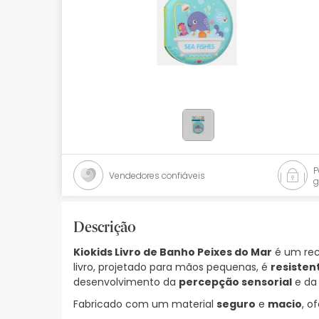
Bebés
Ótica
Ortopedia
Ervanária
Cosmética natural
Promoções
Vendedores confiáveis
g
Marcas
Mais vendidos
Descrição
Kiokids Livro de Banho Peixes do Mar
é um rec
Health points
livro, projetado para mãos pequenas, é
resisten
desenvolvimento da
percepção sensorial
e d
Blog
Fabricado com um material
seguro
e
macio
, o