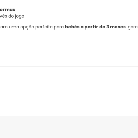
formas
vés do jogo
ornam uma opção perfeita para
bebês a partir de 3 meses
, gar
nte
Gestor orçamental