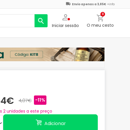
Envio apenas a 3,85€
+info
0
O meu cesto
Iniciar sessão
64€
-11%
4,07€
as
2
unidades a este preço
Adicionar