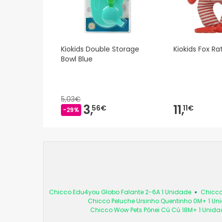
Kiokids Double Storage
Kiokids Fox Ra
Bowl Blue
5,03€
3,
11,
56€
11€
-29%
Chicco Edu4you Globo Falante 2-6A 1 Unidade
Chicco
Chicco Peluche Ursinho Quentinho 0M+ 1 Un
Chicco Wow Pets Pónei Cú Cú 18M+ 1 Unida