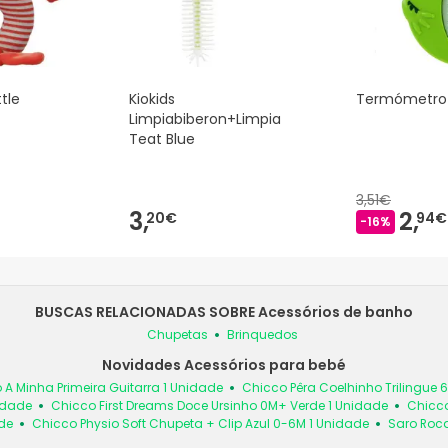
ttle
Kiokids
Termómetro 
Limpiabiberon+Limpia
Teat Blue
3,51€
3,
2,
20€
94€
-16%
BUSCAS RELACIONADAS SOBRE Acessórios de banho
Chupetas
Brinquedos
Novidades Acessórios para bebé
 A Minha Primeira Guitarra 1 Unidade
Chicco Pêra Coelhinho Trilingue 
idade
Chicco First Dreams Doce Ursinho 0M+ Verde 1 Unidade
Chicco
de
Chicco Physio Soft Chupeta + Clip Azul 0-6M 1 Unidade
Saro Roc