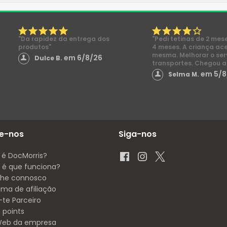
"Da rapidez da entrega dos
"Pedi tetinas de 2 mes
produtos"
4 meses. A criança ac
mesma. Melhorar o ser
em 6/8/26
Dulce B.
transportes. Chegou a
em 5/8
Selma M.
e-nos
Siga-nos
 é DocMorris?
é que funciona?
lhe connosco
ama de afiliação
-te Parceiro
 points
 Web da empresa