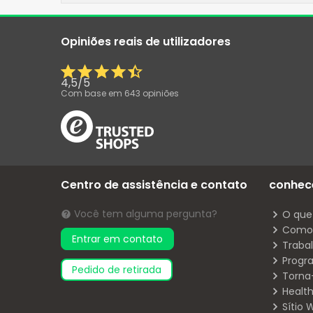
Opiniões reais de utilizadores
4,5
/
5
Com base em
643
opiniões
Centro de assistência e contato
conhec
Você tem alguma pergunta?
O que
Como 
Entrar em contato
Traba
Progr
pedido de retirada
Torna
Health
Sítio