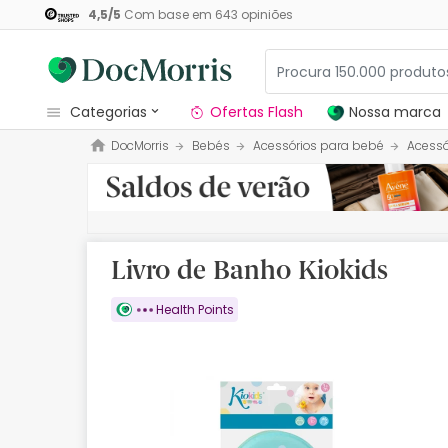
4,5
/
5
Com base em
643
opiniões
categorias
Ofertas Flash
Nossa marca
DocMorris
Bebés
Acessórios para bebé
Acessó
Dermocosmetica
Nossa marca
Solares
Livro de Banho Kiokids
Medicamentos
Health Points
Cosmética
Saúde
Higiene
Dietética