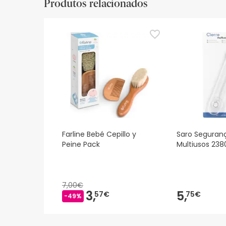
Produtos relacionados
De momento, não dispomos de imagens de segura
actualizações. Entretanto, recomendamos que le
sobre segurança, não hesites em contactar-nos.
Farline Bebé Cepillo y
Saro Seguran
Peine Pack
Multiusos 238
7,00€
3,
5,
57€
75€
-49%