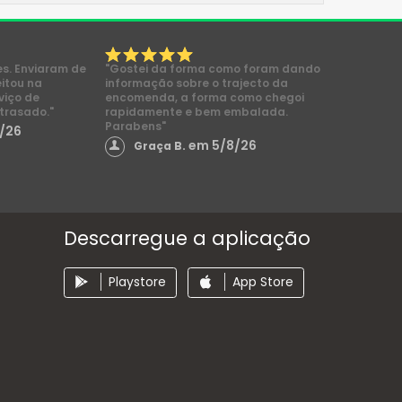
es. Enviaram de
"Gostei da forma como foram dando
eitou na
informação sobre o trajecto da
viço de
encomenda, a forma como chegoi
trasado."
rapidamente e bem embalada.
Parabens"
/26
em 5/8/26
Graça B.
Descarregue a aplicação
Playstore
App Store