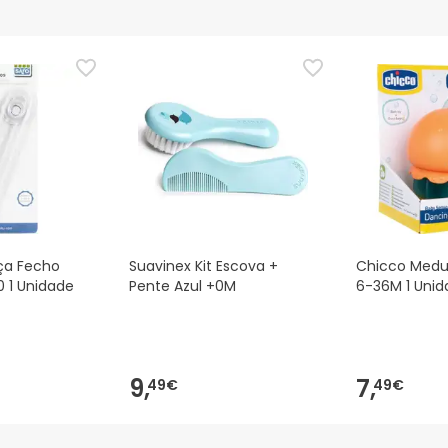
nça para este produto, mas estamos a trabalhar nisso. Reco
ias as informações de segurança que acompanham o produto ant
 Além disso, se desejares, também podes devolver o produto s
ça Fecho
Suavinex Kit Escova +
Chicco Medus
0 1 Unidade
Pente Azul +0M
6-36M 1 Unid
9,
7,
49€
49€