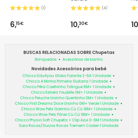
Mes
(
1
)
(
4
)
6,
10,
10
15€
30€
BUSCAS RELACIONADAS SOBRE Chupetas
Brinquedos
Acessórios de banho
Novidades Acessórios para bebé
Chicco Edu4you Globo Falante 2-6A 1 Unidade
Chicco A Minha Primeira Guitarra 1 Unidade
Chicco Pêra Coelhinho Trilingue 6M+ 1 Unidade
Chicco Estrela You&Me 0M+ 1 Unidade
Chicco Peluche Ursinho Quentinho 0M+ 1 Unidade
Chicco First Dreams Doce Ursinho 0M+ Verde 1 Unidade
Chicco Wow Pets Gatinho Cú Cú 18M+ 1 Unidade
Chicco Wow Pets Pónei Cú Cú 18M+ 1 Unidade
Chicco Physio Soft Chupeta + Clip Azul 0-6M 1 Unidade
Saro Rocas/Guizos Rocas Tremem Cadeir 1 Unidade