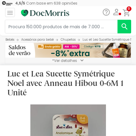
4,5
/
5
Com base em
638
opiniões
0
Bebés
Acessórios para bebé
Chupetas
Luc et Lea Sucette Symétrique No
*Ver detalhes
Luc et Lea Sucette Symétrique
Noel avec Anneau Hibou 0-6M 1
Unité