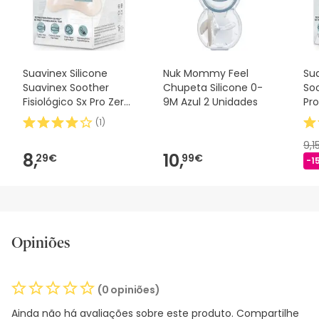
segurança, não hesites em contactar-nos. Além disso, se
desejares, também podes devolver o produto seguindo os
nossos termos e condições
.
Suavinex Silicone
Nuk Mommy Feel
Sua
Suavinex Soother
Chupeta Silicone 0-
Soo
Fisiológico Sx Pro Zero
9M Azul 2 Unidades
Pro
2m 1 peça
(
1
)
9,1
8,
10,
29€
99€
-1
Opiniões
(0 opiniões)
Ainda não há avaliações sobre este produto. Compartilhe