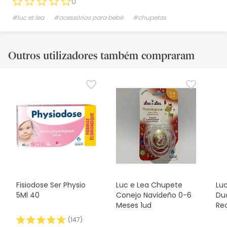
0
#luc et lea
#acessórios para bebé
#chupetas
Outros utilizadores também compraram
Fisiodose Ser Physio
Luc e Lea Chupete
Luc
5Ml 40
Conejo Navideño 0-6
Du
Meses 1ud
Re
Un
(
147
)