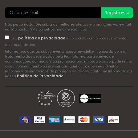
Registre-se
Não perca nada! Descubra as melhores ofertas e promoções via e-mail,
cartão postal, SMS ou outros meios eletrónicos
política de privacidade
Li a
e concordo com o processamento
dos meus dados
Informamos que, ao subscrever a nossa newsletter, concorda com o
tratamento dos seus dados pela Promofarma para o envio de
comunicações comerciais ou promocionais. Em todo o caso, pode retirar
o seu consentimento ou exercer qualquer outro dos seus direitos
reconhecidos em termos de proteção de dados, conforme informado na
Política de Privacidade
nossa
.