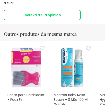
a sua!
Escreva a sua opinião
Outros produtos da mesma marca
Pente para Parasidose
Marimer Baby Nose
Ma
- Poux Fin
Bouch + 0 Mês 100 Ml
Hyg
Garrafa
Pre