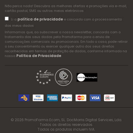
Não perca nada! Descubra as melhores ofertas e promoções via e-mail,
cartão postal, SMS ou outros meios eletrónicos
política de privacidade
Li a
e concordo com o processamento
dos meus dados
Informamos que, ao subscrever a nossa newsletter, concorda com o
tratamento dos seus dados pela Promofarma para o envio de
comunicações comerciais ou promocionais. Em todo o caso, pode retirar
o seu consentimento ou exercer qualquer outro dos seus direitos
reconhecidos em termos de proteção de dados, conforme informado na
Política de Privacidade
nossa
.
© 2026 PromoFarma Ecom, SL. DocMorris Digital Services, Lda.
Todos os direitos reservados.
Todos os produtos incluem IVA.