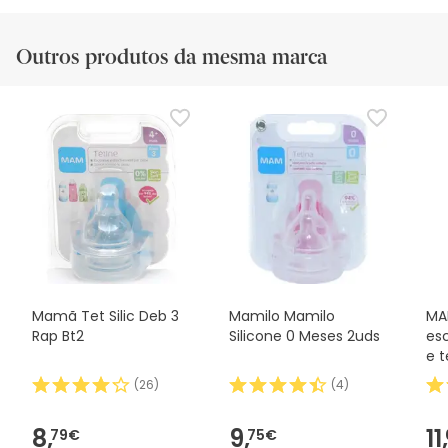
Outros produtos da mesma marca
Mamã Tet Silic Deb 3
Mamilo Mamilo
MA
Rap Bt2
Silicone 0 Meses 2uds
es
e t
(
26
)
(
4
)
8,
9,
11,
79€
75€