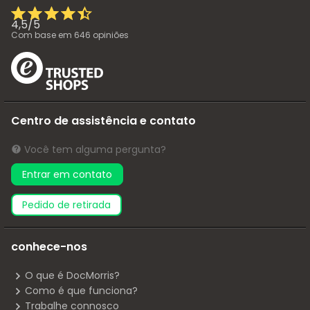
4,5
/
5
Com base em
646
opiniões
Centro de assistência e contato
Você tem alguma pergunta?
Entrar em contato
pedido de retirada
conhece-nos
O que é DocMorris?
Como é que funciona?
Trabalhe connosco