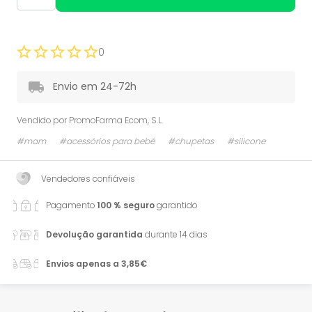
0
Envio em 24-72h
Vendido por
PromoFarma Ecom, S.L.
#mam
#acessórios para bebé
#chupetas
#silicone
Vendedores confiáveis
Pagamento
100 % seguro
garantido
Devolução garantida
durante 14 dias
Envios apenas a 3,85€