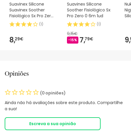
Suavinex Silicone
Suavinex Silicone
Nuk
Suavinex Soother
Soother Fisiológico Sx
Ni
Fisiológico Sx Pro Zero
Pro Zero 0 6m 1ud
Sil
2m 1 peça
2u
(
1
)
(
1
)
9,15€
8,
7,
9,
29€
79€
-15%
Opiniões
(0 opiniões)
Ainda não há avaliações sobre este produto. Compartilhe
a sua!
Escreva a sua opinião