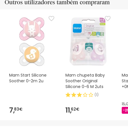
Outros utilizadores também compraram
Mam Start Silicone
Mam chupeta Baby
Ma
Soother 0-2m 2u
Soother Original
Sta
Silicone 0-6 M 2uts
+0
(
1
)
15
7,
11,
83€
62€
-2