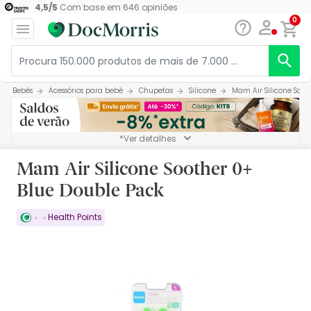
4,5
/
5
Com base em
646
opiniões
0
Bebés
Acessórios para bebé
Chupetas
Silicone
Mam Air Silicone Soot
*Ver detalhes
Mam Air Silicone Soother 0+
Blue Double Pack
Health Points