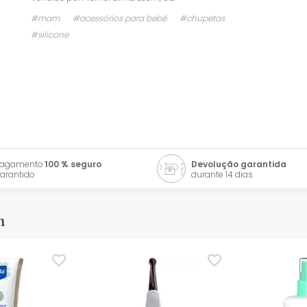
#mam
#acessórios para bebé
#chupetas
#silicone
Pagamento
100 % seguro
Devolução garantida
arantido
durante 14 dias
m