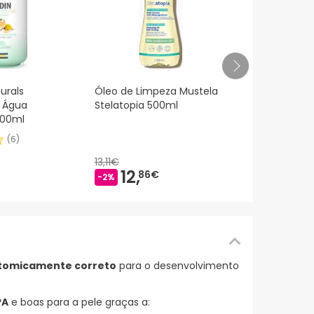
Bepanthen 
urals
Óleo de Limpeza Mustela
Pomada Prot
s Água
Stelatopia 500ml
200ml
(
6
)
29,04€
12,
9
13,11€
-55%
12,
86€
-2%
atomicamente correto
para o desenvolvimento
PA
e boas para a pele graças a: