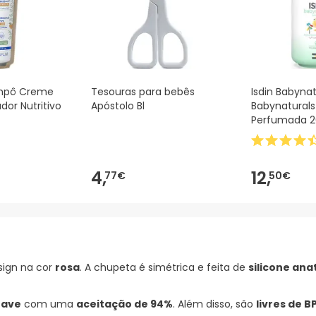
mpô Creme
Tesouras para bebês
Isdin Babynat
or Nutritivo
Apóstolo Bl
Babynatural
Perfumada 
4,
12,
77€
50€
ign na cor
rosa
. A chupeta é simétrica e feita de
silicone an
uave
com uma
aceitação de 94%
. Além disso, são
livres de B