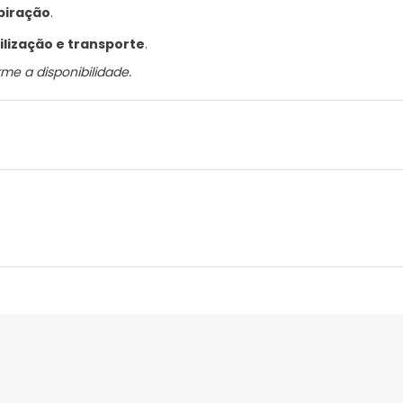
piração
.
ilização e transporte
.
me a disponibilidade.
nte
Gestor orçamental
nça para este produto, mas estamos a trabalhar nisso. Reco