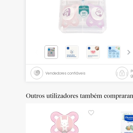
Bebés
Ótica
Ortopedia
Ervanária
Cosmética natural
Promoções
Vendedores confiáveis
g
Marcas
Mais vendidos
Outros utilizadores também comprara
Health points
Blog