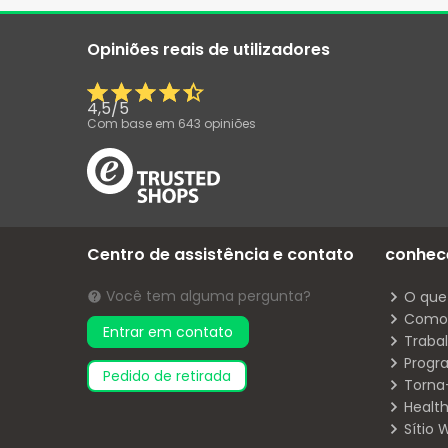
Opiniões reais de utilizadores
4,5
/
5
Com base em
643
opiniões
Centro de assistência e contato
conhec
Você tem alguma pergunta?
O que
Como 
Entrar em contato
Traba
Progr
pedido de retirada
Torna
Health
Sítio