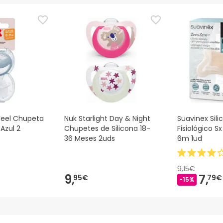
ias as informações de segurança que acompanham o produto ant
 Além disso, se desejares, também podes devolver o produto s
eel Chupeta
Nuk Starlight Day & Night
Suavinex Sil
Azul 2
Chupetes de Silicona 18-
Fisiológico Sx
36 Meses 2uds
6m 1ud
9,15€
9,
7,
95€
79€
-15%