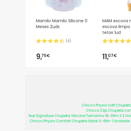
Mamilo Mamilo Silicone 0
MAM escova 
Meses 2uds
escova limpa 
tetas 1ud
(
4
)
9,
11,
75€
07€
Chicco Physio Soft Chupeta
Chicco Clip Chupeta com
Nuk Signature Chupeta Silicone Tamanho 18-36m 3 2 U
Chicco Physio Comfort Chupeta Natal 0-6M+ 1 Unidade