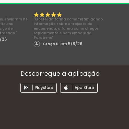
es. Enviaram de
"Gostei da forma como foram dando
eitou na
informação sobre o trajecto da
viço de
encomenda, a forma como chegoi
trasado."
rapidamente e bem embalada.
Parabens"
/26
em 5/8/26
Graça B.
Descarregue a aplicação
Playstore
App Store