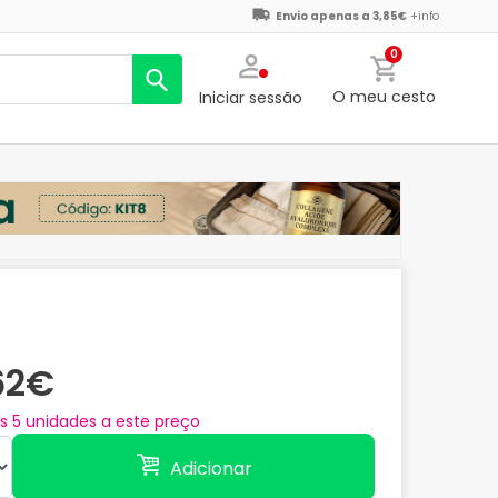
Envio apenas a 3,85€
+info
0
O meu cesto
Iniciar sessão
,62€
as
5
unidades a este preço
Adicionar