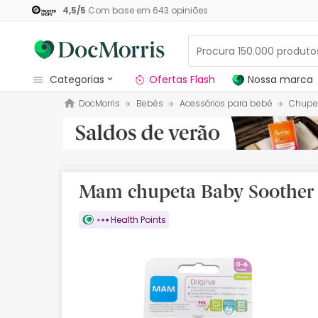
4,5
/
5
Com base em
643
opiniões
categorias
Ofertas Flash
Nossa marca
DocMorris
Bebés
Acessórios para bebé
Chupe
Dermocosmetica
Nossa marca
Solares
Mam chupeta Baby Soother O
Medicamentos
Health Points
Cosmética
Saúde
Higiene
Dietética