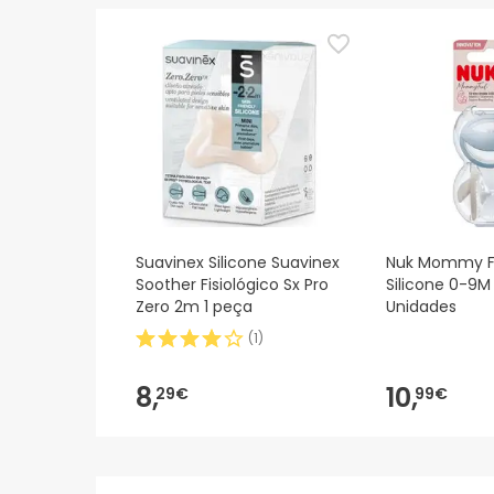
actualizações. Entretanto, recomendamos que le
sobre segurança, não hesites em contactar-nos.
Suavinex Silicone Suavinex
Nuk Mommy F
Soother Fisiológico Sx Pro
Silicone 0-9M 
Zero 2m 1 peça
Unidades
(
1
)
8,
10,
29€
99€