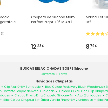
macia
Chupeta de Silicone Mam
Mamã Tet Sil
garrafa e
Perfect Night + 16 M Azul
Bt2
(
1
)
12,
8,
23€
79€
BUSCAS RELACIONADAS SOBRE Silicone
Correntes
Látex
Novidades Chupetas
 + Clip Azul 0-6M 1 Unidade
Bibs Colour Pack Ivory Blush Woodchuck
 Corrente Edição de Natal 1 Unidade
Chicco All You Can Clip Chupet
nidades
Chicco Physio Ring Chupeta Silicone 4m+ Azul 2 Unidades
C
Bibs Colour Chupeta Simétrica Vanilla Pine 0-6M 2 Unidades
Bibs Pa