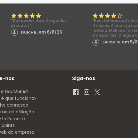
"Da rapidez da entrega dos
"Pedi tetinas de 2 mes
produtos"
4 meses. A criança ac
mesma. Melhorar o ser
em 6/8/26
Dulce B.
transportes. Chegou a
em 5/8
Selma M.
e-nos
Siga-nos
 é DocMorris?
é que funciona?
lhe connosco
ama de afiliação
-te Parceiro
 points
 Web da empresa