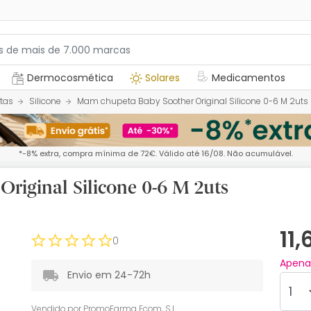
Dermocosmética
Solares
Medicamentos
tas
Silicone
Mam chupeta Baby Soother Original Silicone 0-6 M 2uts
*-8% extra, compra mínima de 72€. Válido até 16/08. Não acumulável.
riginal Silicone 0-6 M 2uts
11
0
Apen
Envio em 24-72h
Vendido por
PromoFarma Ecom, S.L.