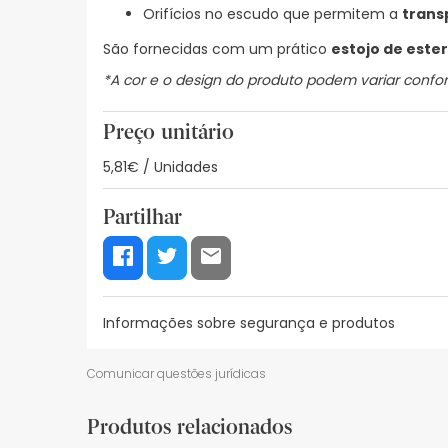
Orifícios no escudo que permitem a
trans
São fornecidas com um prático
estojo de ester
*A cor e o design do produto podem variar confor
Preço unitário
5,81€ / Unidades
Partilhar
Informações sobre segurança e produtos
Recursos de segurança visual
Dados do fabrica
Comunicar questões jurídicas
Recursos de segurança visual
Produtos relacionados
De momento, não dispomos de imagens de segura