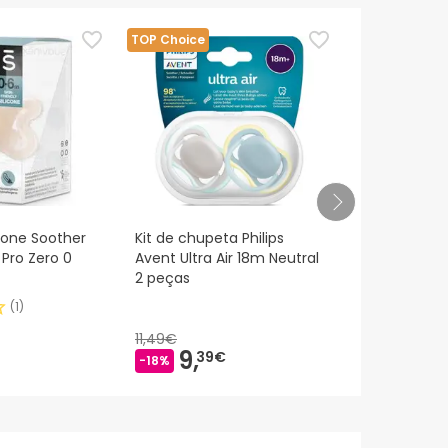
es de o utilizares. Se tiveres alguma dúvida
eguindo os
nossos termos e condições
.
TOP Choice
icone Soother
Kit de chupeta Philips
Chicco ™ Ph
 Pro Zero 0
Avent Ultra Air 18m Neutral
silicone ch
2 peças
anatômica 
(
1
)
11,49€
9,
6,
39€
15€
-18%