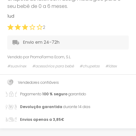
seu bebê de 0 a 6 meses.
1ud
2
Envio em 24-72h
Vendido por
PromoFarma Ecom, S.L.
#suavinex
#acessórios para bebé
#chupetas
#látex
Vendedores confiáveis
Pagamento
100 % seguro
garantido
Devolução garantida
durante 14 dias
Envios apenas a 3,85€