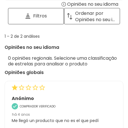
Opiniões no seu idioma
Disp
pesquisar
tópicos
a
Ordenar por
Filtros
e
pop
Opiniões no seu idioma
opiniões
with
info
1
1
–
2 de 2
análises
abou
to
Regi
Opiniões no seu idioma
2
Sort.
de
0 opiniões regionais. Selecione uma classificação
2
de estrelas para analisar o produto
análises
Opiniões globais
Anónimo
COMPRADOR VERIFICADO
há 4 anos
Me llegó un producto que no es el que pedí