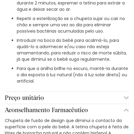
durante 2 minutos, espremer a tetina para extrair a
água e deixar secar ao ar.
Repetir a esterilização se a chupeta sujar ou cair no
chão e sempre uma vez ao dia para eliminar
possíveis bactérias acumuladas pelo uso.
Introduzir na boca do bebê para acalmá-lo, para
ajudá-lo a adormecer e/ou caso não esteja
amamentando, para reduzir o risco de morte súbita,
já que diminui se o bebê suga regularmente.
Para que a anilha brilhe no escuro, mantê-la durante
o dia exposta à luz natural (não à luz solar direta) ou
artificial.
Preço unitário
11,58€ / Unidades
Aconselhamento Farmacêutico
Chupeta de fusão de design que diminui o contacto da
superfície com a pele do bebé. A tetina chupeta é feita de
látex de borracha natural e não contém bisfenol A.