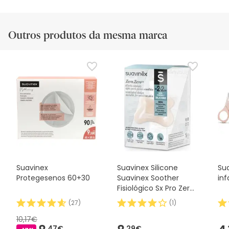
Outros produtos da mesma marca
Suavinex
Suavinex Silicone
Su
Protegesenos 60+30
Suavinex Soother
inf
Fisiológico Sx Pro Zero
2m 1 peça
(
27
)
(
1
)
10,17€
47€
29€