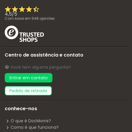
4,5
/
5
Com base em
648
opiniões
Centro de assistência e contato
Você tem alguma pergunta?
Entrar em contato
pedido de retirada
conhece-nos
O que é DocMorris?
Como é que funciona?