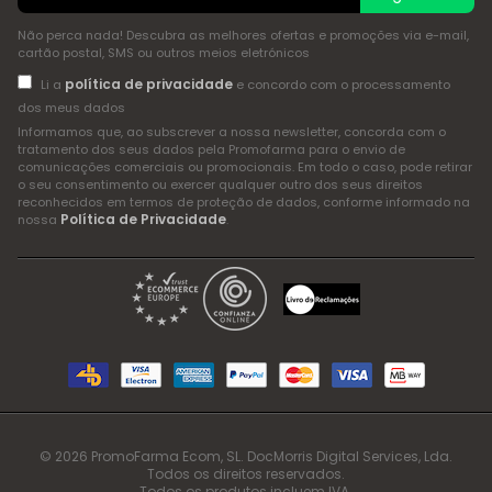
Não perca nada! Descubra as melhores ofertas e promoções via e-mail,
cartão postal, SMS ou outros meios eletrónicos
política de privacidade
Li a
e concordo com o processamento
dos meus dados
Informamos que, ao subscrever a nossa newsletter, concorda com o
tratamento dos seus dados pela Promofarma para o envio de
comunicações comerciais ou promocionais. Em todo o caso, pode retirar
o seu consentimento ou exercer qualquer outro dos seus direitos
reconhecidos em termos de proteção de dados, conforme informado na
Política de Privacidade
nossa
.
© 2026 PromoFarma Ecom, SL. DocMorris Digital Services, Lda.
Todos os direitos reservados.
Todos os produtos incluem IVA.