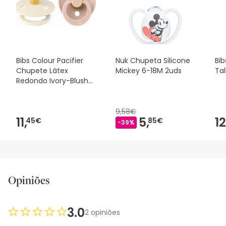
desejares, também podes devolver o produto seguindo os
nossos termos e condições
.
Bibs Colour Pacifier
Nuk Chupeta Silicone
Bib
Chupete Látex
Mickey 6-18M 2uds
Tal
Redondo Ivory-Blush
T-2 2uds
9,58€
11,
5,
12
45€
85€
-39%
Opiniões
3.0
2 opiniões