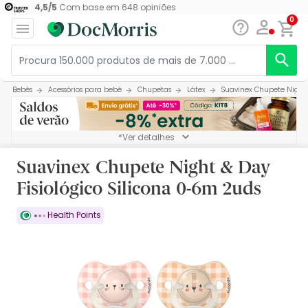
4,5
/
5
Com base em
648
opiniões
0
Bebés
Acessórios para bebé
Chupetas
Látex
Suavinex Chupete Night 
*Ver detalhes
Suavinex Chupete Night & Day
Fisiológico Silicona 0-6m 2uds
Health Points