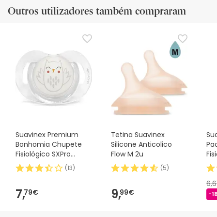
Outros utilizadores também compraram
Suavinex Premium
Tetina Suavinex
Sua
Bonhomia Chupete
Silicone Anticolico
Pac
Fisiológico SXPro
Flow M 2u
Fis
Silicona 0-6M 1ud
(
13
)
(
5
)
6,
7,
9,
79€
99€
-1