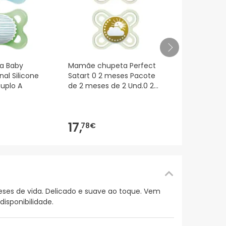
Mam Baby M
a Baby
Mamãe chupeta Perfect
Anticólico 13
nal Silicone
Satart 0 2 meses Pacote
0-2 M Silico
uplo A
de 2 meses de 2 Und.0 2
meses
7,
11€
17,
78€
ses de vida. Delicado e suave ao toque. Vem
isponibilidade.