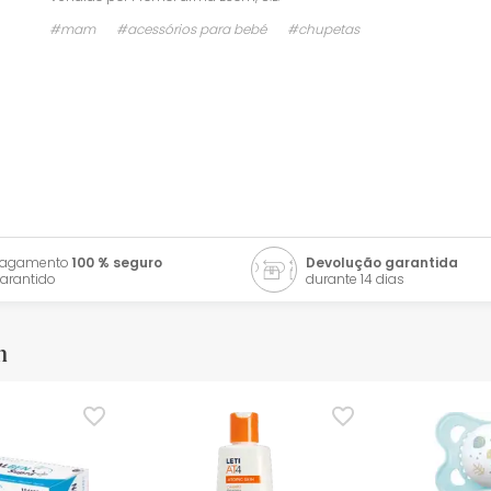
#mam
#acessórios para bebé
#chupetas
Pagamento
100 % seguro
Devolução garantida
arantido
durante 14 dias
m