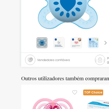
Bebés
Ótica
Ortopedia
Ervanária
Cosmética natural
Promoções
Vendedores confiáveis
g
Marcas
Mais vendidos
Outros utilizadores também comprara
Health points
TOP Choice
Blog