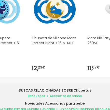
upete
Chupeta de Silicone Mam
Mam Bib.Easy
Perfect + 6
Perfect Night + 16 M Azul
260Ml
12,
11,
23€
07€
BUSCAS RELACIONADAS SOBRE Chupetas
Brinquedos
Acessórios de banho
Novidades Acessórios para bebé
 A Minha Primeira Guitarra 1 Unidade
Chicco Pêra Coelhinho Trilingue 