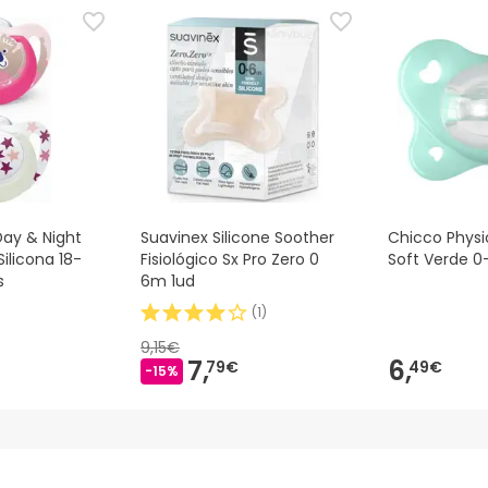
Day & Night
Suavinex Silicone Soother
Chicco Phys
ilicona 18-
Fisiológico Sx Pro Zero 0
Soft Verde 0
s
6m 1ud
(
1
)
9,15€
7,
6,
79€
49€
-15%