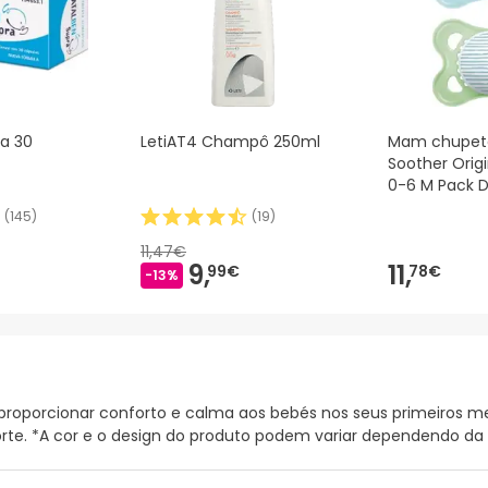
a 30
LetiAT4 Champô 250ml
Mam chupet
Soother Origi
0-6 M Pack D
(
145
)
(
19
)
11,47€
9,
11,
99€
78€
-13%
proporcionar conforto e calma aos bebés nos seus primeiros me
orte. *A cor e o design do produto podem variar dependendo da d