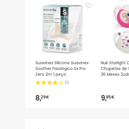
Suavinex Silicone Suavinex
Nuk Starlight 
Soother Fisiológico Sx Pro
Chupetes de S
Zero 2m 1 peça
36 Meses 2ud
(
1
)
8,
9,
29€
95€