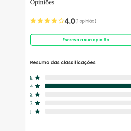
Opiniões
4.0
(1 opinião)
Escreva a sua opinião
Resumo das classificações
5
estrelas
4
estrelas
3
estrelas
2
estrelas
1
estrelas