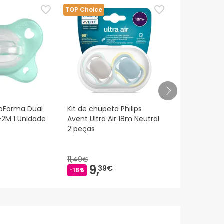
TOP Choice
ioForma Dual
Kit de chupeta Philips
Bibs Colour 
-2M 1 Unidade
Avent Ultra Air 18m Neutral
Chupete Lá
2 peças
Ivory-Blush 
11,49€
9,
11,
39€
45€
-18%