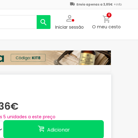
Envio apenas a 3,85€
+info
0
O meu cesto
Iniciar sessão
,36€
as
5
unidades a este preço
Adicionar