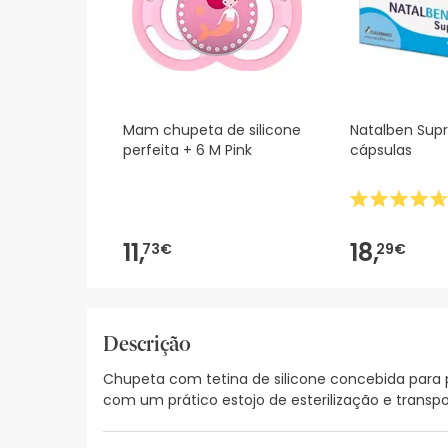
Mam chupeta de silicone
Natalben Supr
perfeita + 6 M Pink
cápsulas
11,
18,
73€
29€
Descrição
Chupeta com tetina de silicone concebida para 
com um prático estojo de esterilização e transp