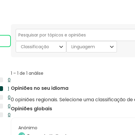
Secção
para
Classificação
Linguagem
pesquisar
tópicos
e
opiniões
1
1
–
1 de 1
análise
to
0
1
0
Opiniões no seu idioma
1
de
análise
1
1
0
com
0 opiniões regionais. Selecione uma classificação de
análise
análise
0
5
0
com
Opiniões globais
análise
estrelas.
0
4
0
com
análise
estrelas.
0
3
com
análise
Anónimo
estrelas.
2
com