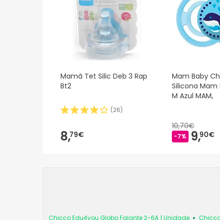
Mamã Tet Silic Deb 3 Rap
Mam Baby Ch
Bt2
Silicona Mam 
M Azul MAM,
(
26
)
10,70€
8,
9,
79€
90€
-7%
Chicco Edu4you Globo Falante 2-6A 1 Unidade
Chicco