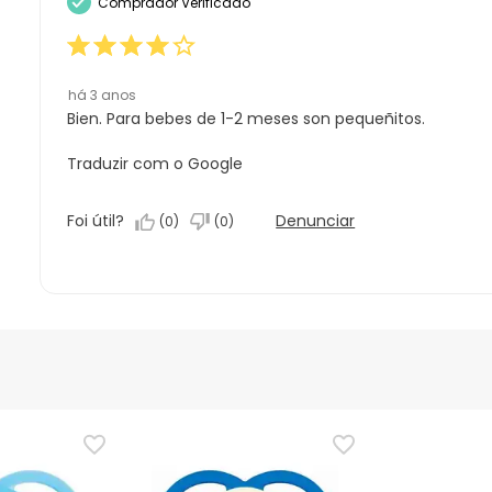
Comprador Verificado
estrelas.
1
estrela.
há 3 anos
Bien. Para bebes de 1-2 meses son pequeñitos.
Traduzir com o Google
Foi útil?
Denunciar
(
0
)
(
0
)