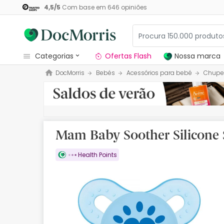
4,5
/
5
Com base em
646
opiniões
categorias
Ofertas Flash
Nossa marca
DocMorris
Bebés
Acessórios para bebé
Chupe
Dermocosmetica
Nossa marca
Solares
Mam Baby Soother Silicone 
Medicamentos
Health Points
Cosmética
Saúde
Higiene
Dietética