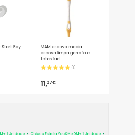
 Start Boy
MAM escova macia
escova limpa garrafa e
tetas 1ud
(
1
)
11,
07€
6M+ 1 Unidade
Chicco Estrela You&Me 0M+ 1 Unidade