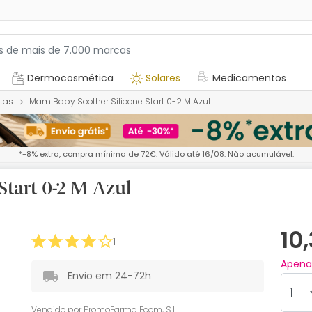
Dermocosmética
Solares
Medicamentos
tas
Mam Baby Soother Silicone Start 0-2 M Azul
*-8% extra, compra mínima de 72€. Válido até 16/08. Não acumulável.
Start 0-2 M Azul
10
1
Apen
Envio em 24-72h
Vendido por
PromoFarma Ecom, S.L.