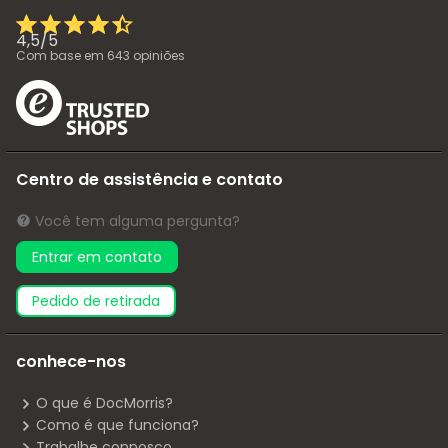
4,5
/
5
Com base em
643
opiniões
Centro de assistência e contato
Você tem alguma pergunta?
Entrar em contato
pedido de retirada
conhece-nos
O que é DocMorris?
Como é que funciona?
Trabalhe connosco