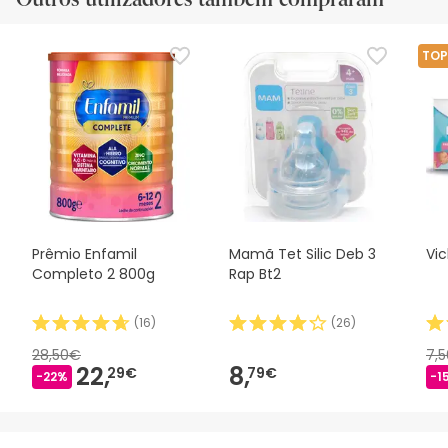
TOP
Prêmio Enfamil
Mamã Tet Silic Deb 3
Vi
Completo 2 800g
Rap Bt2
(
16
)
(
26
)
28,50€
7,
22,
8,
29€
79€
-22%
-1