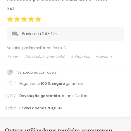
1ud
1
Envio em 24-72h
Vendido por
PromoFarma Ecom, S.L.
#mam
#acessórios para bebé
#chupetas
#silicone
Vendedores confiáveis
Pagamento
100 % seguro
garantido
Devolução garantida
durante 14 dias
Envios apenas a 3,85€
Outros utilizadores também compraram