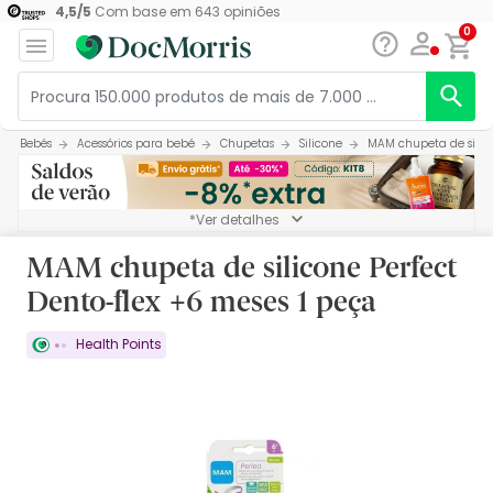
4,5
/
5
Com base em
643
opiniões
0
Bebés
Acessórios para bebé
Chupetas
Silicone
MAM chupeta de silico
*Ver detalhes
MAM chupeta de silicone Perfect
Dento-flex +6 meses 1 peça
Health Points