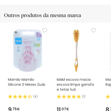
Outros produtos da mesma marca
Mamilo Mamilo
MAM escova macia
Ma
Silicone 0 Meses 2uds
escova limpa garrafa
Ra
e tetas 1ud
(
4
)
(
1
)
9,
11,
8,
75€
07€