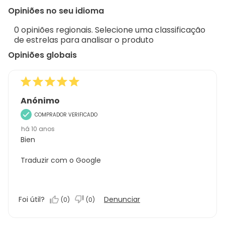
to
Regi
Opiniões no seu idioma
1
Sort.
de
0 opiniões regionais. Selecione uma classificação
1
de estrelas para analisar o produto
análise
Opiniões globais
Anónimo
COMPRADOR VERIFICADO
há 10 anos
Bien
Traduzir com o Google
Foi útil?
Denunciar
(
0
)
(
0
)