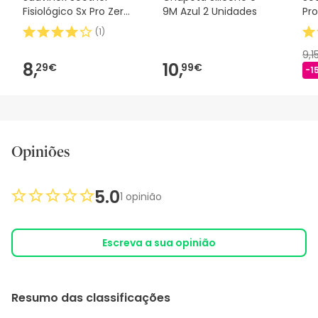
Fisiológico Sx Pro Zero
9M Azul 2 Unidades
Pro
2m 1 peça
(
1
)
9,1
8,
10,
29€
99€
-1
Opiniões
5.0
1 opinião
Escreva a sua opinião
Resumo das classificações