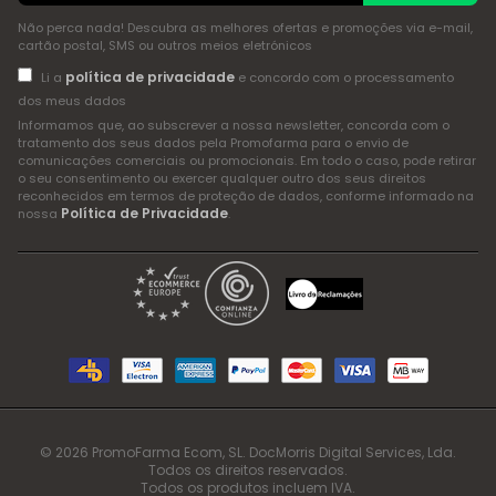
Não perca nada! Descubra as melhores ofertas e promoções via e-mail,
cartão postal, SMS ou outros meios eletrónicos
política de privacidade
Li a
e concordo com o processamento
dos meus dados
Informamos que, ao subscrever a nossa newsletter, concorda com o
tratamento dos seus dados pela Promofarma para o envio de
comunicações comerciais ou promocionais. Em todo o caso, pode retirar
o seu consentimento ou exercer qualquer outro dos seus direitos
reconhecidos em termos de proteção de dados, conforme informado na
Política de Privacidade
nossa
.
© 2026 PromoFarma Ecom, SL. DocMorris Digital Services, Lda.
Todos os direitos reservados.
Todos os produtos incluem IVA.