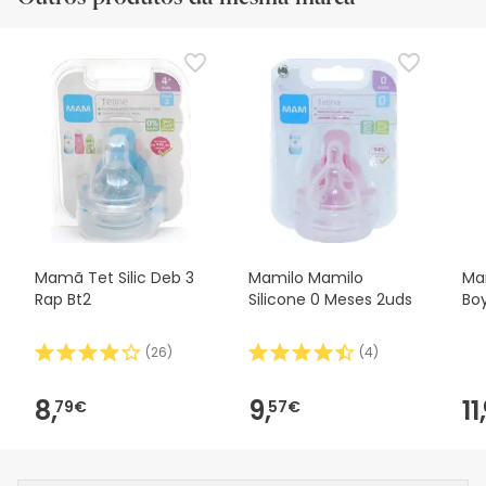
Mamã Tet Silic Deb 3
Mamilo Mamilo
Mam
Rap Bt2
Silicone 0 Meses 2uds
Bo
(
26
)
(
4
)
8,
9,
11,
79€
57€