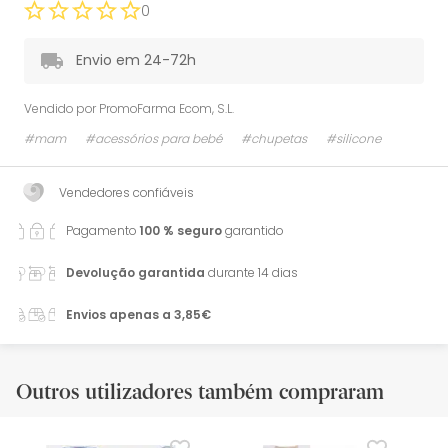
0
Envio em 24-72h
Vendido por
PromoFarma Ecom, S.L.
#mam
#acessórios para bebé
#chupetas
#silicone
Vendedores confiáveis
Pagamento
100 % seguro
garantido
Devolução garantida
durante 14 dias
Envios apenas a 3,85€
Outros utilizadores também compraram