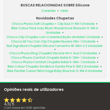
BUSCAS RELACIONADAS SOBRE Silicone
Correntes
Látex
Novidades Chupetas
Chicco Physio Soft Chupeta + Clip Azul 0-6M 1 Unidade
Bibs Colour Pack Ivory Blush Woodchuck Blossom 0-6M 4
Unidades
Chicco Clip Chupeta com Corrente Edição de Natal 1 Unidade
Chicco All You Can Clip Chupeta Nuvens 0M+ 1 Unidade
Nuk Signature Chupeta Silicone Tamanho 18-36m 3 2 Unidades
Chicco Physio Ring Chupeta Silicone 4m+ Azul 2 Unidades
Chicco Physio Comfort Chupeta Natal 6-12M+ 1 Unidade
Chicco Physio Comfort Chupeta Natal 0-6M+ 1 Unidade
Bibs Colour Chupeta Simétrica Vanilla Pine 0-6M 2 Unidades
Bibs Pacifier Colour Petrol Sage Baby Blue Iron 0-6M 4 Unidades
Opiniões reais de utilizadores
4,5
/
5
Com base em
638
opiniões