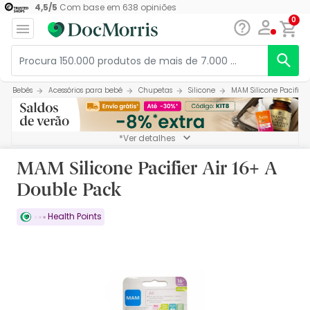
4,5
/
5
Com base em
638
opiniões
0
Bebés
Acessórios para bebé
Chupetas
Silicone
MAM Silicone Pacifier 
*Ver detalhes
MAM Silicone Pacifier Air 16+ A
Double Pack
Health Points