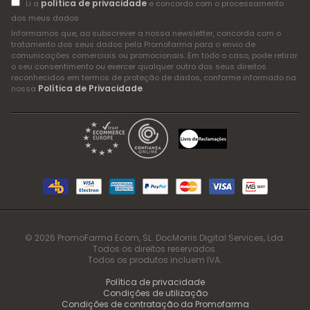
política de privacidade
Li a
e concordo com o processamento
dos meus dados
Informamos que, ao subscrever a nossa newsletter, concorda com o
tratamento dos seus dados pela Promofarma para o envio de
comunicações comerciais ou promocionais. Em todo o caso, pode retirar
o seu consentimento ou exercer qualquer outro dos seus direitos
reconhecidos em termos de proteção de dados, conforme informado na
Política de Privacidade
nossa
.
© 2026 PromoFarma Ecom, SL. DocMorris Digital Services, Lda.
Todos os direitos reservados.
Todos os produtos incluem IVA.
Política de privacidade
Condições de utilização
Condições de contratação da Promofarma