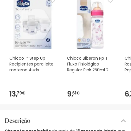
Chicco ™ Step Up
Chicco Biberon Pp T
Ch
Recipientes para leite
Fluxo Fisiológico
Ros
materno 4uds
Regular Pink 250ml 2m
Rap
+
13,
9,
6,
79€
61€
Descrição
Chupeta para bebês
de mais de
16 meses de idade
que