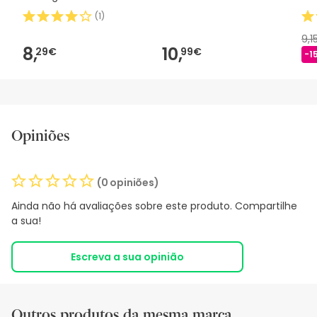
2m 1 peça
(
1
)
9,1
8,
10,
29€
99€
-1
Opiniões
(0 opiniões)
Ainda não há avaliações sobre este produto. Compartilhe
a sua!
Escreva a sua opinião
Outros produtos da mesma marca