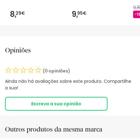
9,1
8,
9,
29€
95€
-1
Opiniões
(0 opiniões)
Ainda não há avaliações sobre este produto. Compartilhe
a sua!
Escreva a sua opinião
Outros produtos da mesma marca