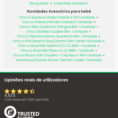
Brinquedos
Acessórios de banho
Novidades Acessórios para bebé
Chicco Edu4you Globo Falante 2-6A 1 Unidade
Chicco A Minha Primeira Guitarra 1 Unidade
Chicco Pêra Coelhinho Trilingue 6M+ 1 Unidade
Chicco Estrela You&Me 0M+ 1 Unidade
Chicco Peluche Ursinho Quentinho 0M+ 1 Unidade
Chicco First Dreams Doce Ursinho 0M+ Verde 1 Unidade
Chicco Wow Pets Gatinho Cú Cú 18M+ 1 Unidade
Chicco Wow Pets Pónei Cú Cú 18M+ 1 Unidade
Chicco Physio Soft Chupeta + Clip Azul 0-6M 1 Unidade
Saro Rocas/Guizos Rocas Tremem Cadeir 1 Unidade
Opiniões reais de utilizadores
4,5
/
5
Com base em
646
opiniões