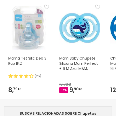
Mamã Tet Silic Deb 3
Mam Baby Chupete
Ch
Rap Bt2
Silicona Mam Perfect
Ma
+ 6 M Azul MAM,
16 
(
26
)
10,70€
8,
9,
12
79€
90€
-7%
BUSCAS RELACIONADAS SOBRE Chupetas