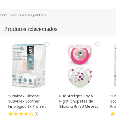
Comunicar questões jurídicas
Produtos relacionados
Suavinex Silicone
Nuk Starlight Day &
Sua
Suavinex Soother
Night Chupetes de
Soo
Fisiológico Sx Pro Zero
Silicona 18-36 Meses
Pro
2m 1 peça
2uds
(
1
)