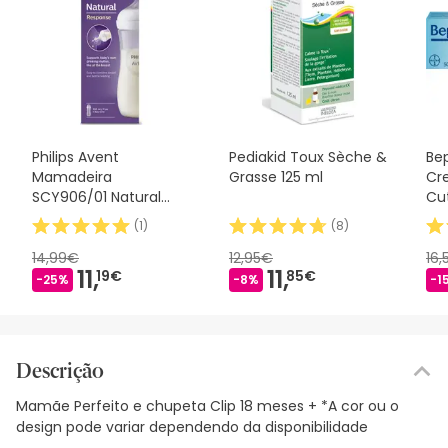
Philips Avent
Pediakid Toux Sèche &
Be
Mamadeira
Grasse 125 ml
Cr
SCY906/01 Natural
Cu
Response 330ml
Ató
(
1
)
(
8
)
14,99€
12,95€
16
11,
11,
19€
85€
-25%
-8%
-1
Descrição
Mamãe Perfeito e chupeta Clip 18 meses + *A cor ou o
design pode variar dependendo da disponibilidade