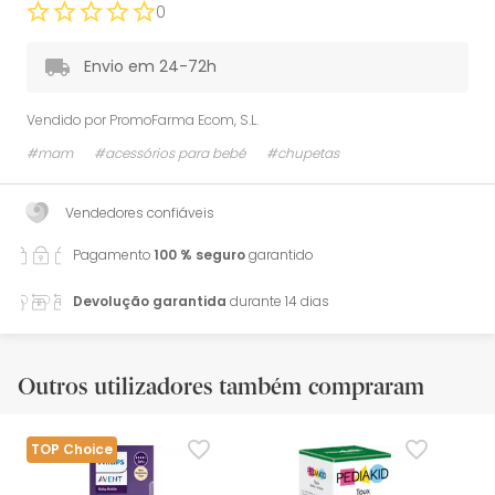
0
Envio em 24-72h
Vendido por
PromoFarma Ecom, S.L.
#mam
#acessórios para bebé
#chupetas
Vendedores confiáveis
Pagamento
100 % seguro
garantido
Devolução garantida
durante 14 dias
Outros utilizadores também compraram
TOP Choice